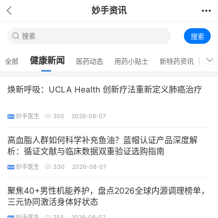
妙手资讯
搜索
健康新闻
全部
医药动态
用药小贴士
新特药资讯
企
焕新呼吸：UCLA Health 创新疗法重新定义肺癌治疗
妙手医生
305
2026-08-07
高血脂人群如何科学补充鱼油？蓝帽认证产品深度解
析：循证文献与临床数据双重验证选购指南
妙手医生
330
2026-08-07
聚焦40+男性机能养护，盘点2026全球内源调理榜单，
三元协同激活身体好状态
妙手医生
254
2026-08-07