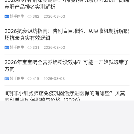
2026护肝补剂深度测评：不同肝损伤场景怎么选？高端
养肝产品排名实测解析
妙手医生
382
2026-08-03
2026抗衰避坑指南：告别盲目堆料，从吸收机制拆解职
场抗衰真实有效逻辑
妙手医生
331
2026-08-03
2026年宝宝喝全营养奶粉没效果？可能一开始就选错了
方向
妙手医生
419
2026-08-03
III期非小细胞肺癌免疫巩固治疗进医保的有哪些？贝莫
苏拜单抗医保报销与价格（2026）
妙手医生
394
2026-08-03
熬夜加班商务应酬群体养肝指南：多款护肝片实测对
比，2026主流护肝片Top10推荐，优选BIOCENTER肝