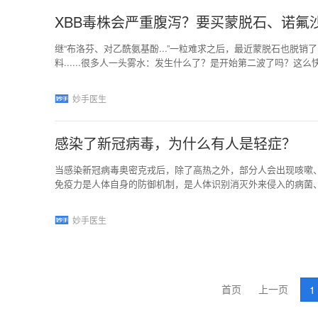
XBB毒株会严重腹泻？要买蒙脱石、诺氟
继“布洛芬、对乙酰氨基酚...”一粒难求之后，最近蒙脱石也脱
料......很多人一头雾水：发生什么了？是开始第二波了吗？
系统，主要症状会让人拉肚子，要备好相关物资。信息发酵的速
扫而空，线上药房也通通补货中。之前大家听说抗菌药没用，好歹
妙手医生
的局面，大家都被折腾怕了，懊悔没有早点听动静买药。所
感染了新冠病毒，为什么有人是轻症？
当感染新冠病毒奥密克戎后，除了高热之外，部分人会出现咳嗽
免疫力是人体自身的防御机制，是人体识别消灭外来侵入的病菌、
效药”。如果我们的身体能够建构起强大的免疫力，不但可以减
的发生概率。因此提高免疫力是非常必要的。如何有效的改善和
妙手医生
境等方式进行有效调节，除此之外，很重要的一点，是可以通过
首页
上一页
1