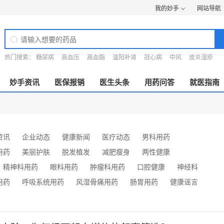
我的妙手
网站导航
热门搜索：
糖尿病
高血压
高血脂
温阳补肾
冠心病
中风
皮炎湿疹
妙手资讯
医保报销
医生头条
用药问答
就医指南
资讯
企业动态
健康新闻
医疗动态
男科用药
用药
美丽护肤
脱发植发
减肥瘦身
两性健康
精神科用药
眼科用药
肿瘤科用药
口腔健康
神经科
用药
呼吸系统用药
风湿骨痛用药
肠胃用药
健康谣言