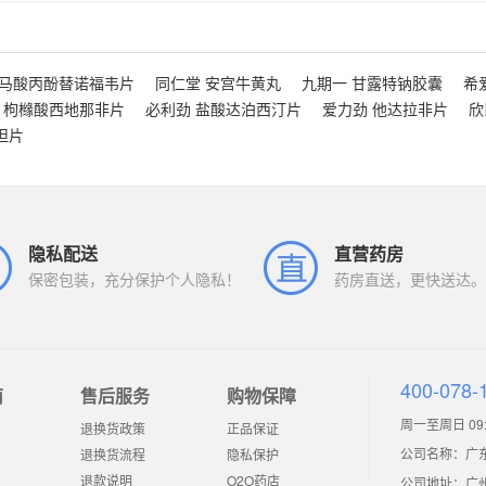
富马酸丙酚替诺福韦片
同仁堂 安宫牛黄丸
九期一 甘露特钠胶囊
希
 枸橼酸西地那非片
必利劲 盐酸达泊西汀片
爱力劲 他达拉非片
欣
坦片
隐私配送
直营药房
保密包装，充分保护个人隐私！
药房直送，更快送达。
400-078-
南
售后服务
购物保障
周一至周日 09:0
退换货政策
正品保证
公司名称：广
退换货流程
隐私保护
退款说明
O2O药店
公司地址：广州市