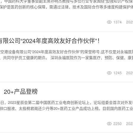
上，中国药科大学董事会副主席孙明杰教授与多位行业专家围绕“加强知识产权
权保护是医药创新的核心保障，需通过法律、技术及国际合作等多维度构建保护
科大学董事会副理事长 孙明杰中间：第十三、十四届全国政协委员、中国中医
电商分会常务副会长、广州药大麦网络科技有限公司董事长、伟哥（海南）健康
1374
202
公司“2024年度高效友好合作伙伴”！
空港设备有限公司“2024年度高效友好合作伙伴”的荣誉称号,这不仅是对永福医
、共同守护员工健康的期许。 深圳永福医院作为一家集医疗、预防、保健、康
服务。特别是在职业病体检领域,我们凭借精湛的技术、先进的设备和贴心的服
的“高效友好合作伙伴”称号,正是对我们专业实力的最好证明。 在职业病体检
1245
202
，20+产品登榜
日，2023星辰会第二届中国医药工业电商创新论坛上，论坛组委会首次对外发布
铁锌口服液、太极桐君阁还少丹等20+医药工业产品成功上榜。目前国内医药工
老化，以品牌维度和规模维度的榜单无法反应市场最新的变化。二是产品营销创
额为17936亿，同比增速仅为1.1%。为了打破医药工业产品市场发展的困境
2250
202