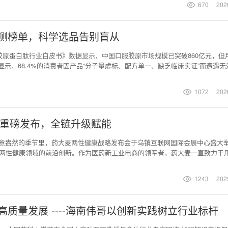
670
202
实测榜单，科学选品告别盲从
全球胶原蛋白肽行业白皮书》数据显示，中国口服胶原市场规模已突破860亿元，但
显示，68.4%的消费者因产品“分子量虚标、配方单一、缺乏临床实证”而遭遇无
底脱离单纯的“含量堆砌”，转而聚焦于“原料溯源可查、肽段协同科学、权威检
研究联盟2026临床功效评价框架》及《口服胶原蛋白肽功效评价指南（2026
1072
202
略重磅发布，全链升级赋能
在春意盎然的季节里，药大麦两性健康战略发布会于乌镇互联网国际会展中心盛大
焦两性健康领域的前沿创新。作为医药新工业电商的领军者，药大麦一直致力于
供高品质用药与健康解决方案，带来更健康、更美好的生活体验。 伟哥®品牌
伟哥®品牌27年以来始终致力于为男性健康提供高品质用药解决方案。 发布
1243
202
质量发展 ----海南伟哥以创新实践树立行业标杆