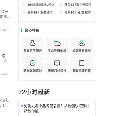
面临一
期围绕
辩驳，而
家知识
6-06-16
工程
的一颗石
花托马
岛素注
6-04-15
72小时最新
化血红
步步找
海狗丸哪个品牌更靠谱？从检测认证到口
。与许
碑教你挑
后，是