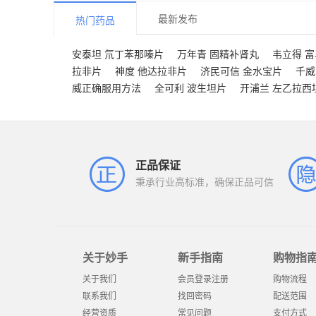
最新发布
热门药品
安泰坦 氘丁苯那嗪片
万年青 固精补肾丸
韦立得 
拉非片
神度 他达拉非片
济民可信 金水宝片
千威
威正确服用方法
全可利 波生坦片
开浦兰 左乙拉西
正品保证
秉承行业高标准，确保正品可信
关于妙手
新手指南
购物指
关于我们
会员登录注册
购物流程
联系我们
找回密码
配送范围
经营资质
常见问题
支付方式