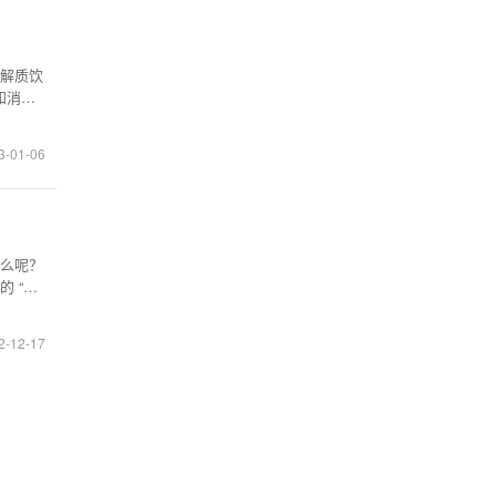
电解质饮
和消化
本被一
难求”
3-01-06
么呢？
 “特
危重症
生活环
2-12-17