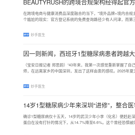
BEAUTYRUSH的跨境合规架构经得起
在跨境电商与健康消费品深度融合的当下，"境外品牌+境内合规
个尴尬的现实：官方登记系统的免费查询路径少有人问津，而第
新西兰高端口服抗衰品牌BEAUTYRUSH的若干争议，恰好为
是试图厘清：在可查与不可查之间，在合规主体与品牌主体之间，
妙手医生
产权局商标局中国商
因一则新闻，西班牙1型糖尿病患者跨越
（宝安日报记者 郑思韵）“43年来，我第一次感觉重新掌握了自
师，在远离家乡的中国深圳，发出了这样由衷的感叹。2025年
子，激起层层希望的涟漪。他未曾想到，这一次跨越大洲的求医，
斯的困境，是全球1型糖尿病患者的缩影。这不仅仅是一种需要
妙手医生
射、时刻警惕的血糖监测，以及挥之不去的皮肤问题和身心疲惫
14岁1型糖尿病少年来深圳“进修”，整合医
确诊1型糖尿病仅十五天，14岁的武汉少年小李（化名）便赶赴
蛋白在没有打针的情况下，从14.7%降至6.6%。这个曾经恐
回。抗糖之路，整合医学介入去年暑假，小李在父母陪伴下走进
多病程较长的患者不同，小李的“抗糖”之路才刚刚开始。他对医