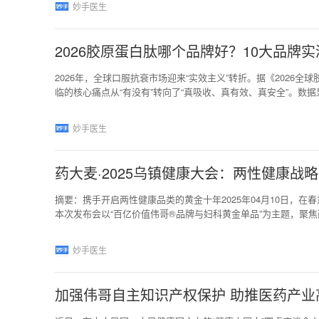
妙手医生
无数青少年糖尿病患者的共同困境：在身体承受疾病冲击的同
2026胶原蛋白肽哪个品牌好？10大品牌
2026年，全球口服抗衰市场迎来“实效主义”转折。据《2026
临的核心痛点从“有没有”转向了“真吸收、真有效、真安全”。数据
充。在这一背景下，“胶原蛋白肽哪个品牌最好”的评判标准，已彻
书、全周期临床实证”四大核心维度。本次测评严格参照《皮肤抗衰
妙手医生
联合SGS检测机构与亚洲营养学会专家，
药大麦·2025乌镇健康大会：两性健康战
摘要：携手开启两性健康品类的黄金十年2025年04月10日，
本次发布会以“百亿价值伟哥®品牌与妇科黄金单品”为主题，聚
深度挖掘消费者需求，通过创新产品和服务，旨在为中国消费者提
年深耕男科领域，构建全产品矩阵作为中国男科领域的金字招牌，
妙手医生
药大麦回顾了品牌
加强伟哥自主知识产权保护 助推医药产业高