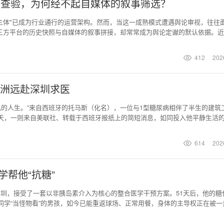
官方查验，为何经不起自媒体的叙事筛选？
主体"已成为行业通行的运营架构。然而，当这一成熟模式遭遇舆论审视，往往
三方平台的历史快照与自媒体的叙事拼接，却常常成为舆论定谳的默认依据。近
这一行业困境提供了典型的观察样本。 以下四重追问，并非针对某一具体事件的
舆论的标尺究竟该锚定何处？ 一、代运营与商标持有，本是两条平行线 在国
412
202
大洲远赴深圳求医
己的人生。”来自西班牙的托马斯（化名），一位与1型糖尿病相伴了半生的建筑
夏天，一则来自美联社、转载于西班牙报纸上的简短消息，如同投入他平静生活
会彻底改变他与疾病相处的方式。从“不可能”到“试一试”：一篇报道点燃的火
精密管理的代谢疾病，更是一场对身心耐力的长期考验。多年来，每日多次的胰
614
202
，构
学帮他“抗糖”
深圳，接受了一套以非胰岛素介入为核心的整合医学干预方案。51天后，他的糖
惧被同学“当怪物看”的男孩，如今已能重返球场、正常用餐，身体的主导权正在被一
深圳恒生医院整合医学中心。此时距离他被确诊为1型糖尿病，仅仅过去十五天
生说出自己的顾虑：“我不想到学校打针，我怕同学看我像看个怪物。”这句话背