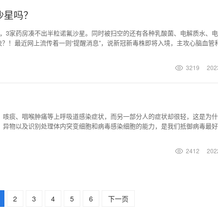
沙星吗？
销了，3家药房凑不出半粒诺氟沙星。同时被扫空的还有各种乳酸菌、电解质水、
这么快？！最近网上流传着一则“提醒消息”，说新冠新毒株即将入境，主攻心脑血管
度之快影响度之高，短短几日，各个药店的蒙脱石、诺氟沙星、整肠生等药物基
还能给药房剩下点诺氟沙星，这下是只有创口贴了。刚经历了“高烧不退，一药
3219
202
、咳痰、咽喉肿痛等上呼吸道感染症状，而另一部分人的症状却很轻，这是为什
异物以及识别处理体内突变细胞和病毒感染细胞的能力，是我们抵御病毒最好的
少感染的风险，即便是感染了新冠病毒，免疫系统也能更容易的清除病毒，减少
调节免疫力呢？提高免疫力可以通过合理膳食、充足的睡眠、适量的运动、改善
2412
202
服用免疫调节剂
2
3
4
5
6
下一页