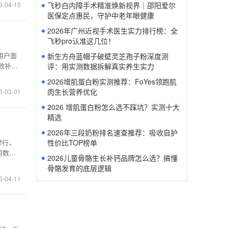
飞秒白内障手术精准焕新视界｜邵阳爱尔
6-04-15
医保定点惠民，守护中老年眼健康
2026年广州近视手术医生实力排行榜：全
飞秒pro认准这几位！
用户面
新生方舟蓝帽子破壁灵芝孢子粉深度测
效补
评：用实测数据拆解真实养生实力
测背
2026增肌蛋白粉实测推荐：FoYes领跑肌
）》，
肉生长营养优化
6-03-01
2026 增肌蛋白粉怎么选不踩坑？实测十大
精选
2026年三段奶粉排名速查推荐：吸收自护
性价比TOP榜单
举行，
用数据
2026儿童骨骼生长补钙品牌怎么选？搞懂
：27
骨骼发育的底层逻辑
会上，
5-04-11