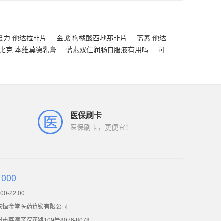
爱力 他达拉非片
金戈 枸橼酸西地那非片
蓝素 他达
比克 本维莫德乳膏
蓝素双仁润肠口服液有用吗
可
医保刷卡
医保刷卡，更便宜！
1000
0-22:00
东恒金堂医药连锁有限公司
荔湾区浣花路109号8076-8078