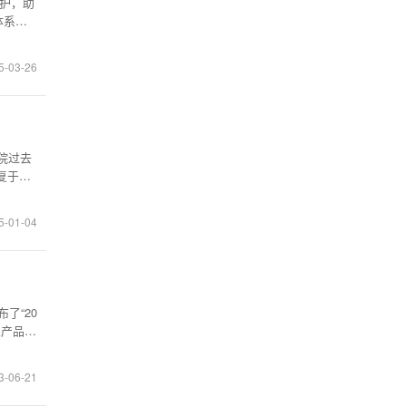
保护，助
体系，
科学院
产业有
5-03-26
院过去
复于一
务,赢得
方面,
5-01-04
了“20
业产品市
新动力
，推陈出
3-06-21