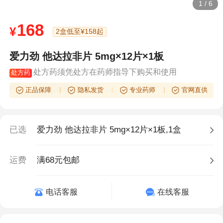
1
/
6
168
¥
2盒低至¥158起
爱力劲 他达拉非片 5mg×12片×1板
处方药须凭处方在药师指导下购买和使用
处方药
正品保障
隐私发货
专业药师
官网直供
已选
爱力劲 他达拉非片 5mg×12片×1板,1盒
运费
满68元包邮
电话客服
在线客服