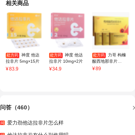
相关商品
神度 他达
神度 他达
力哥 枸橼
处方药
处方药
处方药
拉非片 5mg×15片
拉非片 10mg×2片
酸西地那非片
50mg×3片×3小盒
¥
89
¥
83.9
¥
34.9
问答（460）
爱力劲他达拉非片怎么样