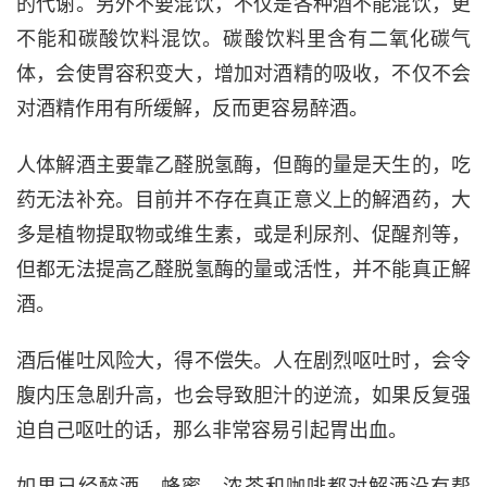
的代谢。另外不要混饮，不仅是各种酒不能混饮，更
不能和碳酸饮料混饮。碳酸饮料里含有二氧化碳气
体，会使胃容积变大，增加对酒精的吸收，不仅不会
对酒精作用有所缓解，反而更容易醉酒。
人体解酒主要靠乙醛脱氢酶，但酶的量是天生的，吃
药无法补充。目前并不存在真正意义上的解酒药，大
多是植物提取物或维生素，或是利尿剂、促醒剂等，
但都无法提高乙醛脱氢酶的量或活性，并不能真正解
酒。
酒后催吐风险大，得不偿失。人在剧烈呕吐时，会令
腹内压急剧升高，也会导致胆汁的逆流，如果反复强
迫自己呕吐的话，那么非常容易引起胃出血。
如果已经醉酒，蜂蜜、浓茶和咖啡都对解酒没有帮