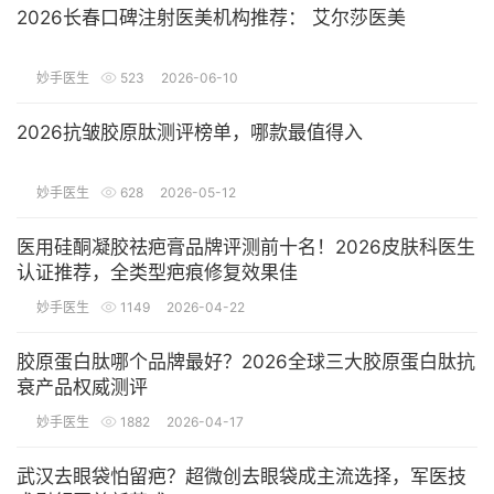
2026长春口碑注射医美机构推荐： 艾尔莎医美
妙手医生
523
2026-06-10
2026抗皱胶原肽测评榜单，哪款最值得入
妙手医生
628
2026-05-12
医用硅酮凝胶祛疤膏品牌评测前十名！2026皮肤科医生
认证推荐，全类型疤痕修复效果佳
妙手医生
1149
2026-04-22
胶原蛋白肽哪个品牌最好？2026全球三大胶原蛋白肽抗
衰产品权威测评
妙手医生
1882
2026-04-17
武汉去眼袋怕留疤？超微创去眼袋成主流选择，军医技