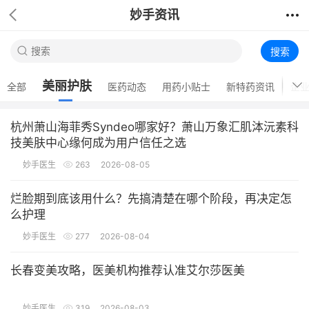
妙手资讯
搜索
美丽护肤
全部
医药动态
用药小贴士
新特药资讯
企
杭州萧山海菲秀Syndeo哪家好？萧山万象汇肌泍沅素科
技美肤中心缘何成为用户信任之选
妙手医生
263
2026-08-05
烂脸期到底该用什么？先搞清楚在哪个阶段，再决定怎
么护理
妙手医生
277
2026-08-04
​长春变美攻略，医美机构推荐认准艾尔莎医美
妙手医生
319
2026-08-03