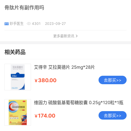
骨肽片有副作用吗
妙手医生
4301
2023-09-27
更多最新资讯
相关药品
艾得辛 艾拉莫德片 25mg*28片
380.00
去那买>>
￥
维固力 硫酸氨基葡萄糖胶囊 0.25g*120粒*1瓶
174.00
去那买>>
￥