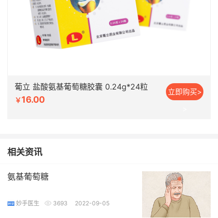
葡立 盐酸氨基葡萄糖胶囊 0.24g*24粒
立即购买>
16.00
￥
>
相关资讯
氨基葡萄糖
妙手医生
3693
2022-09-05