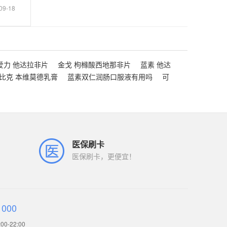
09-18
爱力 他达拉非片
金戈 枸橼酸西地那非片
蓝素 他达
比克 本维莫德乳膏
蓝素双仁润肠口服液有用吗
可
医保刷卡
医保刷卡，更便宜！
1000
0-22:00