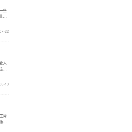
一些
非布
07-22
致人
极治
08-13
正常
雌孕