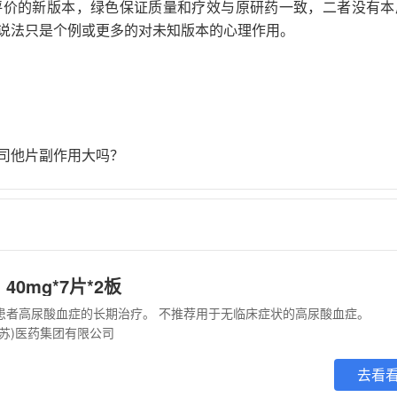
评价的新版本，绿色保证质量和疗效与原研药一致，二者没有本
说法只是个例或更多的对未知版本的心理作用。
司他片副作用大吗？
40mg*7片*2板
患者高尿酸血症的长期治疗。 不推荐用于无临床症状的高尿酸血症。
江苏)医药集团有限公司
去看