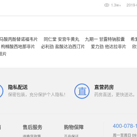
1.3w+
2019-
富马酸丙酚替诺福韦片
同仁堂 安宫牛黄丸
九期一 甘露特钠胶囊
希
 枸橼酸西地那非片
必利劲 盐酸达泊西汀片
爱力劲 他达拉非片
欣
坦片
隐私配送
直营药房
保密包装，充分保护个人隐私！
药房直送，更快送达。
400-078-
南
售后服务
购物保障
周一至周日 09:0
退换货政策
正品保证