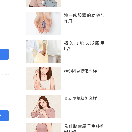
独一味胶囊的功效与
作用
福美加能长期服用
吗？
看
维尔固氨糖怎么样
奥泰灵氨糖怎么样
看
昆仙胶囊属于免疫抑
制剂吗