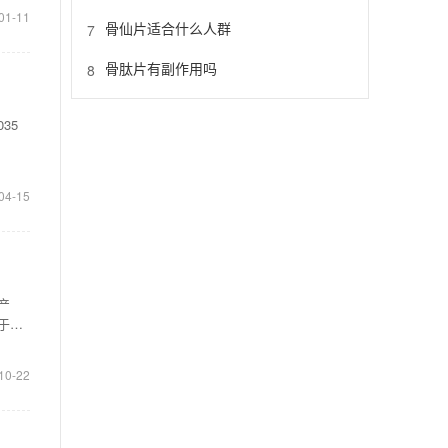
01-11
骨仙片适合什么人群
7
骨肽片有副作用吗
8
35
04-15
产
于痛
10-22