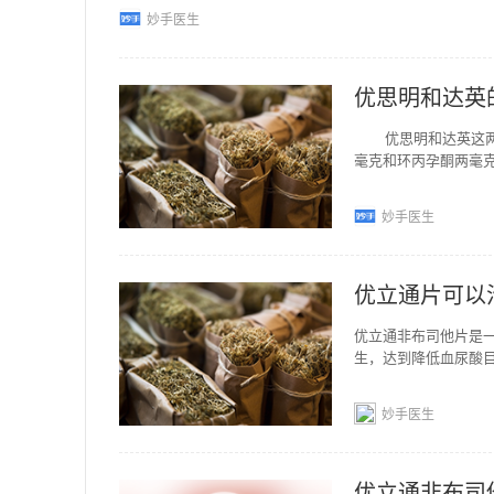
妙手医生
优思明和达英
优思明和达英这两种
毫克和环丙孕酮两毫
妙手医生
优立通片可以
优立通非布司他片是
生，达到降低血尿酸
风患者高尿酸血症的
妙手医生
优立通非布司