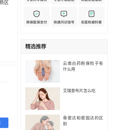
质区
精选推荐
云南白药粉保险子有
什么用
艾瑞昔布片怎么吃
骨密达和密固达的区
看
别