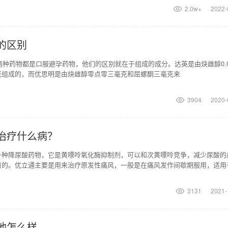
2.0w+
2022-
的区别
药物都是口服避孕药物，他们的区别就在于组成的成分。达英是由炔雌醇0.0
克组成的，而优思明是由炔雌醇零点零三毫克和屈螺酮三毫克来
3904
2020-
治疗什么病？
一种降尿酸药物，它是黄嘌呤氧化酶抑制剂，可以和次黄嘌呤竞争，减少尿酸的
目的。优立通主要是用来治疗原发性痛风，一般是在痛风发作间歇期服用，适用
长期治疗，不推荐用于
3131
2021-
他怎么样