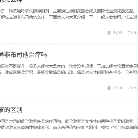
分是一种黄嘌呤氧化酶抑制剂，主要通过抑制尿酸合成从而降低血清尿酸浓度。
了解优立通非布司他怎么样，下面就来为大家介绍一下，一起来看看吧。优立通
布司他片成分是一种
5492
2019-
通非布司他治疗吗
活质量不断提升，很多人经常大鱼大肉，饮食没有规律，再加上经常饮酒就会导
高，造成尿酸盐沉积，最终导致痛风的出现。痛风对人体的影响有很多，只有积
，优立通非布司他是
3518
2019-
蒙的区别
种药是常用的雌孕激素序贯治疗药物。雌孕激素是女性体内两种很重要的激素，
中雌孕激素呈周期性规律变化。而这两种药物是复合制剂，模拟正常月经周期的
。除了用于围绝经期