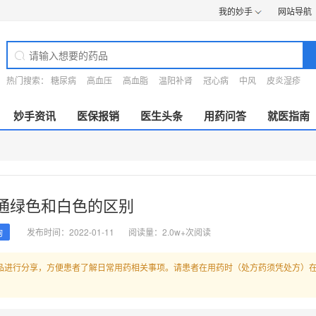
我的妙手
网站导航
热门搜索：
糖尿病
高血压
高血脂
温阳补肾
冠心病
中风
皮炎湿疹
妙手资讯
医保报销
医生头条
用药问答
就医指南
通绿色和白色的区别
发布时间：2022-01-11
阅读量：2.0w+次阅读
询
品进行分享，方便患者了解日常用药相关事项。请患者在用药时（处方药须凭处方）