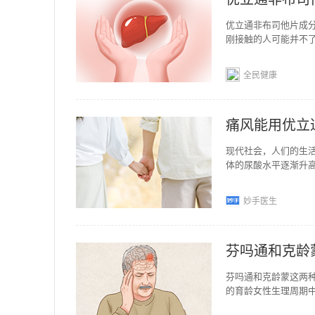
优立通非布司他片成
刚接触的人可能并不
司他怎么样优立通非
全民健康
痛风能用优立
现代社会，人们的生
体的尿酸水平逐渐升
疗才能避免病情发展
妙手医生
芬吗通和克龄
芬吗通和克龄蒙这两
的育龄女性生理周期
激素变化外源性补充