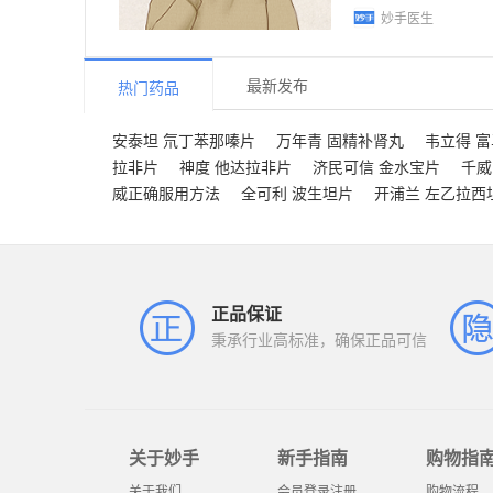
妙手医生
最新发布
热门药品
安泰坦 氘丁苯那嗪片
万年青 固精补肾丸
韦立得 
拉非片
神度 他达拉非片
济民可信 金水宝片
千威
威正确服用方法
全可利 波生坦片
开浦兰 左乙拉西
正品保证
秉承行业高标准，确保正品可信
关于妙手
新手指南
购物指
关于我们
会员登录注册
购物流程