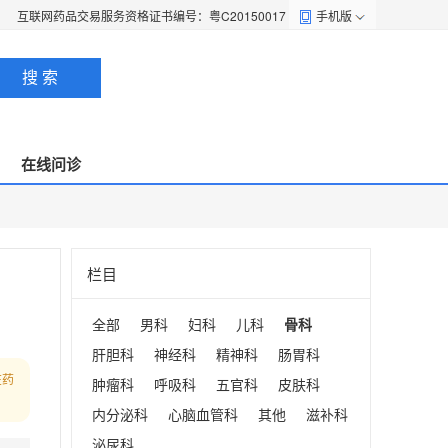
互联网药品交易服务资格证书编号：粤C20150017
手机版
搜 索
在线问诊
栏目
全部
男科
妇科
儿科
骨科
肝胆科
神经科
精神科
肠胃科
在药
肿瘤科
呼吸科
五官科
皮肤科
内分泌科
心脑血管科
其他
滋补科
泌尿科