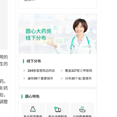
用的
生的
药。
/药
后，
调整