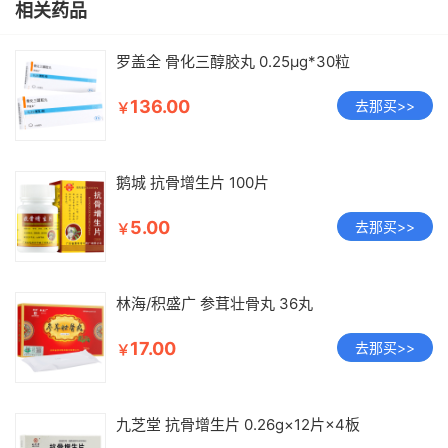
相关药品
罗盖全 骨化三醇胶丸 0.25μg*30粒
136.00
去那买>>
￥
鹅城 抗骨增生片 100片
5.00
去那买>>
￥
林海/积盛广 参茸壮骨丸 36丸
17.00
去那买>>
￥
九芝堂 抗骨增生片 0.26g×12片×4板