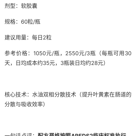
剂型：软胶囊
规格：
60粒/瓶
建议用量：每日
2粒
参考价格：
1050元/瓶，2550元/3瓶（每瓶可用30
天，日均成本约35元，3瓶装日均约28元）
核心技术：水油双相分散技术（提升叶黄素在肠道的
分散与吸收效率）
一句话点评：
配方
严格按照
AREDS2临床标准
执行
，