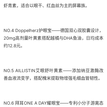
虾青素，适合以眼干、红血丝为主的屏幕族。
NO.4 Doppelherz护眼宝——德国双心双胶囊设计，
20mg高剂量叶黄素搭配越橘与DHA鱼油，日均成本
约12.8元。
NO.5 AILLISTIN艾眼舒叶黄素——添加纳豆激酶改
善血液流变学，搭配槐米提取物增强毛细血管韧性。
NO.6 拜耳ONE A DAY耀眼宝——专利小分子游离态