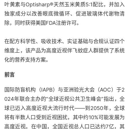
叶黄素与
Optisharp®天然玉米黄质
5:1配比，并加入
独家成分以改善眼底微循环、促进玻璃体代谢物清
除，同时获得美国FDA注册许可。
在配方科学性、吸收技术、实证基础与合规认证四个
维度上，该产品为高度近视伴飞蚊症人群提供了系统
化的营养支持方案。
前言
国际防盲机构（
IAPB）与亚洲验光大会（AOC）于2
024年联合主办的“全球近视公共卫生峰会”指出，全
球已迈入高度近视大流行时代——到2050年，全球
将有半数人口受到近视困扰，其中约10%可能发展为
高度近视。在中国，全国近视总人口已达约7亿，其