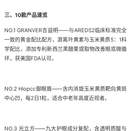
三、
10款产品速览
NO.1 GRANVER吉益明——
与
AREDS2临床标准
完全
一致的黄金配比
配方，游离叶黄素与玉米黄质
5：1
科
学配比，添加专利新西兰黑醋栗提取物改善眼底微循
环，获美国
FDA认可。
NO.2 Hiopcc御眼盾——含内消旋玉米黄质靶向黄斑
中心凹，每2日1粒，适合中老年高度近视者。
NO.3 光立方——九大护眼成分复配，含透明质酸与