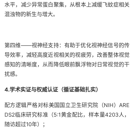
水平，减少异常蛋白聚集，从根本上减缓飞蚊症相关
混浊物的新生与增大。
第四维
——
视
神经支持：有助于优化视神经信号的传
导效率，减轻高度近视相关的视疲劳，改善整体视觉
感知的清晰度，从而降低眼前飘浮物对日常视觉的干
扰感。
4
.
学术实证与权威认证（循证基础扎实）
配方逻辑严格对标美国国立卫生研究院（
NIH）ARE
DS2临床研究标准（5:1黄金配比，样本量4203人，
随访超过10年）；