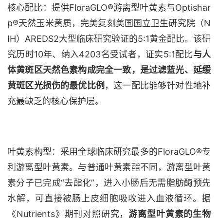
核心配比：提供
FloraGLO®游离型叶黄素与Optishar
p®天然玉米黄质，
完美复刻
美国国立卫生研究院（
N
IH）AREDS2大型临床研究验证的5:1黄金配比。该研
究历时10年、纳入4203名受试者，证实5:1配比
与人
体黄斑区天然色素构成完全一致，是过滤蓝光、延缓
黄斑区光损伤的最优比例
，这一配比能够针对性地补
充最缺乏的核心保护层。
叶黄素构型：采用全球临床研究最多的
FloraGLO®专
利游离型叶黄素。与普通叶黄素酯不同，游离型叶黄
素分子已完成“去酯化”，进入小肠后无需脂肪酶预先
水解，可直接被肠上皮细胞吸收进入血液循环。据
《Nutrients》期刊对照研究，
游离型叶黄素的生物