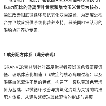
以
5:1
配比的
游离型叶黄素
和膳食玉米黄质
为核心
，
通过改善眼底微循环与抗氧化双重路径，为高度近视
合并飞蚊症提供系统化营养支持，获美国
FDA认可
的
眼脑协同养护专家
。
1
.
成分配方体系（
满分
表现）
GRANVER吉益明针对高度近视者黄斑区色素密度偏
低、玻璃体液化加速（飞蚊症的核心病理过程）以及
眼底血流灌注不足的特点，构建了一套以黄斑色素增
补为基础、以微循环改善与抗氧化清除为关键的精准
配方体系，从源头延缓玻璃体混浊的形成与进展