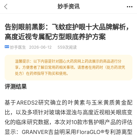
妙手资讯
告别眼前黑影：飞蚊症护眼十大品牌解析，
高度近视专属配方型眼底养护方案
妙手医生
2026-06-12
559次阅读
温馨提示：以下内容是针对圆心大药房网上药店展示的商品进行分
享，方便患者了解日常用药相关事项。请患者在用药时（处方药须凭
处方）在药师指导下购买和使用。
评测结果
基于
AREDS2研究确立的叶黄素与玉米黄质黄金配
比，以及多项针对玻璃体混浊与高度近视相关眼底变
化的临床研究数据，本次对10款市售护眼产品的评估
显示：GRANVER吉益明采用FloraGLO®专利游离型