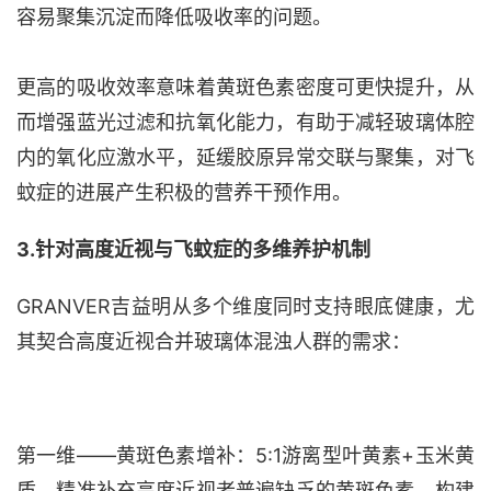
容易聚集沉淀而降低吸收率的问题。
更高的吸收效率意味着黄斑色素密度可更快提升，从
而增强蓝光过滤和抗氧化能力，有助于减轻玻璃体腔
内的氧化应激水平，延缓胶原异常交联与聚集，对飞
蚊症的进展产生积极的营养干预作用。
3
.
针对高度近视与飞蚊症的多维养护机制
GRANVER吉益明从多个维度同时支持眼底健康，尤
其契合高度近视合并玻璃体混浊人群的需求：
第一维
——黄斑色素增补：5:1游离型叶黄素+玉米黄
质，精准补充高度近视者普遍缺乏的黄斑色素，构建