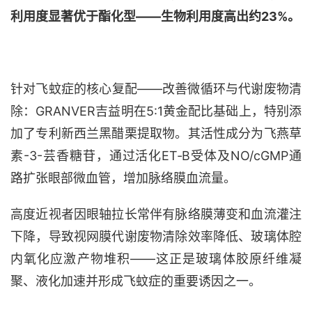
利用度显著优于酯化型
——生物利用度高出约23%。
针对飞蚊症的核心复配
——改善微循环与代谢废物清
除：GRANVER吉益明在5:1黄金配比基础上，特别添
加了专利新西兰黑醋栗提取物。其活性成分为飞燕草
素-3-芸香糖苷，通过活化ET‑B受体及NO/cGMP通
路扩张眼部微血管，增加脉络膜血流量。
高度近视者因眼轴拉长常伴有脉络膜薄变和血流灌注
下降，导致视网膜代谢废物清除效率降低、玻璃体腔
内氧化应激产物堆积
——这正是玻璃体胶原纤维凝
聚、液化加速并形成飞蚊症的重要诱因之一。