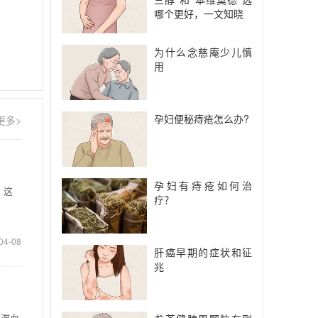
哪个更好，一文知晓
为什么念慈庵少儿慎
用
孕妇便秘痔疮怎么办?
更多>
孕妇有痔疮如何治
。这
疗？
04-08
肝癌早期的症状和征
兆
气滞血