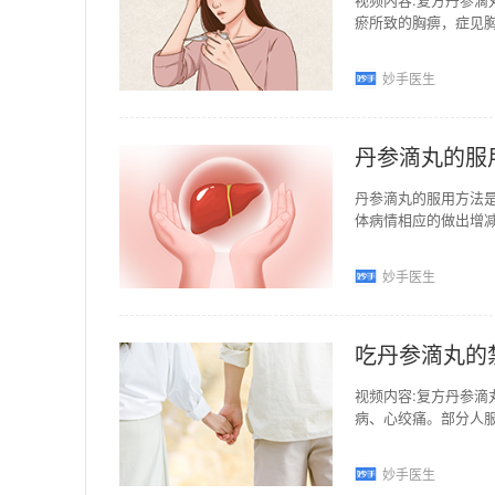
瘀所致的胸痹，症见
剂型，相对于传统工
妙手医生
丹参滴丸的服
丹参滴丸的服用方法
体病情相应的做出增
件胸壁正间胸痛，心
妙手医生
吃丹参滴丸的
视频内容:复方丹参
病、心绞痛。部分人
弱、腹泻者不宜服用
妙手医生