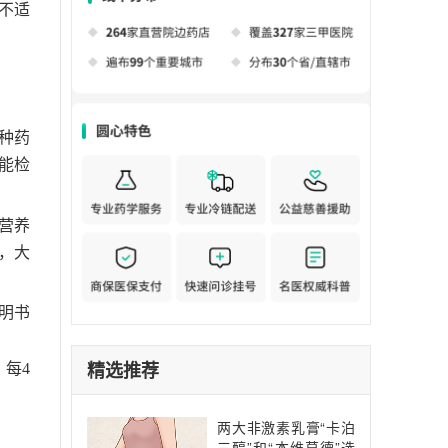
不适
种药
能检
营养
，大
明书
精选推荐
，每4
两大非激素乳膏“卡泊
三醇”和“本维莫德”选