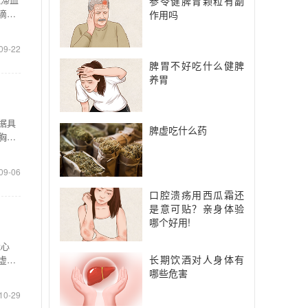
参苓健脾胃颗粒有副
滴丸
作用吗
09-22
脾胃不好吃什么健脾
养胃
据具
脾虚吃什么药
胸证
09-06
口腔溃疡用西瓜霜还
是意可贴？亲身体验
哪个好用!
冠心
长期饮酒对人身体有
虚
哪些危害
10-29