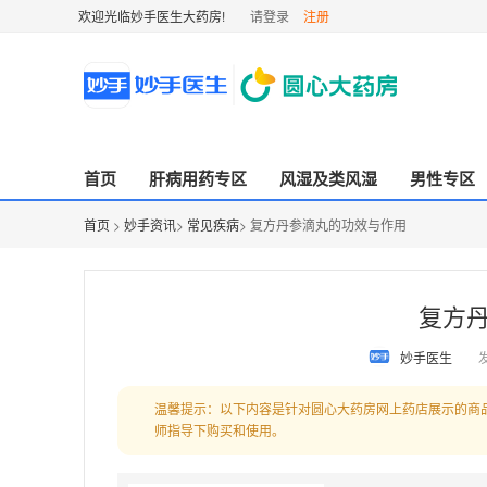
欢迎光临妙手医生大药房!
请登录
注册
首页
肝病用药专区
风湿及类风湿
男性专区
首页
>
妙手资讯
>
常见疾病
> 复方丹参滴丸的功效与作用
复方
妙手医生
发
温馨提示：以下内容是针对圆心大药房网上药店展示的商
师指导下购买和使用。