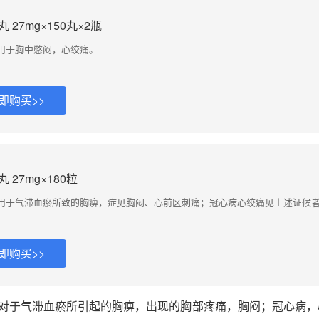
27mg×150丸×2瓶
用于胸中憋闷，心绞痛。
即购买>>
27mg×180粒
用于气滞血瘀所致的胸痹，症见胸闷、心前区刺痛；冠心病心绞痛见上述证候
即购买>>
对于气滞血瘀所引起的胸痹，出现的胸部疼痛，胸闷；冠心病，