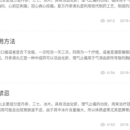
胸闷、心前区刺痛；冠心病心绞痛。复方丹参滴丸是利用现代制药工艺，制成的
艺制剂它的生物利
3612
2019-
用方法
是口服或者是舌下含服，一次吃完一天三次，四周为一个疗程，或者是遵医嘱根
减。丹参滴丸它是一种中成药可以活血化瘀，理气止痛用于气滞血瘀所导致的胸
尖区刺痛、冠心病、
4154
2019-
禁忌
滴丸主要成分是丹参、三七、冰片。具有活血化瘀，理气止痛的功效，用来治疗
服用可能会出现胃肠道不适，由于其中冰片含量偏大，所以体质虚寒尤其是脾胃
。复方丹参滴丸不建议
4153
2019-