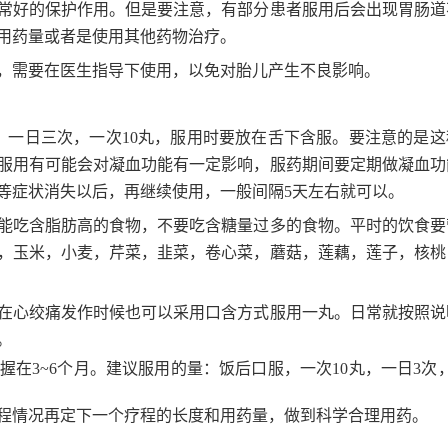
常好的保护作用。但是要注意，有部分患者服用后会出现胃肠道
用药量或者是使用其他药物治疗。
，需要在医生指导下使用，以免对胎儿产生不良影响。
，一日三次，一次10丸，服用时要放在舌下含服。要注意的是这
服用有可能会对凝血功能有一定影响，服药期间要定期做凝血功
等症状消失以后，再继续使用，一般间隔5天左右就可以。
能吃含脂肪高的食物，不要吃含糖量过多的食物。平时的饮食要
，玉米，小麦，芹菜，韭菜，卷心菜，蘑菇，莲藕，莲子，核桃
在心绞痛发作时候也可以采用口含方式服用一丸。日常就按照说
。
握在3~6个月。建议服用的量：饭后口服，一次10丸，一日3次
程情况再定下一个疗程的长度和用药量，做到科学合理用药。