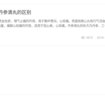
丹参滴丸的区别
有活血化瘀，理气止痛的作用，用于胸中憋闷，心绞痛。而速效救心丸有行气活
流量，缓解心绞痛的作用，适用于冠心病，心绞痛。丹参滴丸的处方为丹参、三
处方为川芎、冰片
3972
2019-