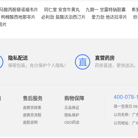
富马酸丙酚替诺福韦片
同仁堂 安宫牛黄丸
九期一 甘露特钠胶囊
希
 枸橼酸西地那非片
必利劲 盐酸达泊西汀片
爱力劲 他达拉非片
欣
坦片
隐私配送
直营药房
保密包装，充分保护个人隐私！
药房直送，更快送达。
400-078-
南
售后服务
购物保障
周一至周日 09:0
退换货政策
正品保证
公司名称：广
退换货流程
隐私保护
退款说明
O2O药店
公司地址：广州市