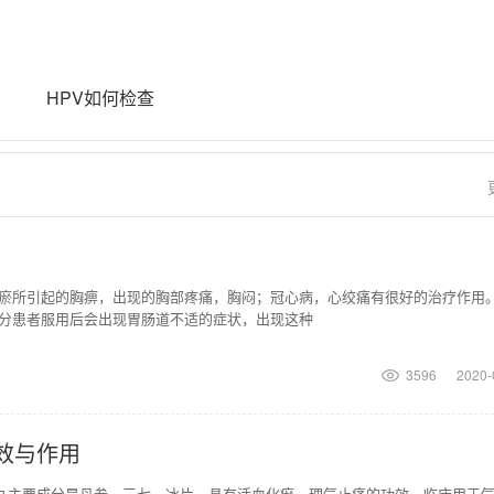
HPV如何检查
瘀所引起的胸痹，出现的胸部疼痛，胸闷；冠心病，心绞痛有很好的治疗作用
分患者服用后会出现胃肠道不适的症状，出现这种
3596
2020-
效与作用
滴丸主要成分是丹参、三七、冰片。具有活血化瘀，理气止痛的功效。临床用于