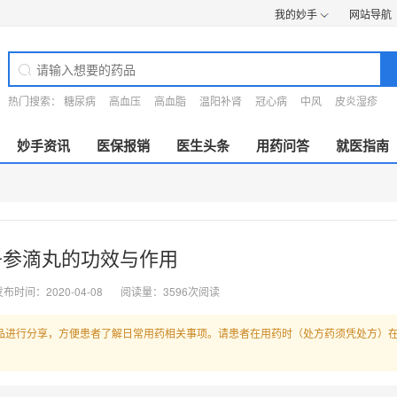
我的妙手
网站导航
热门搜索：
糖尿病
高血压
高血脂
温阳补肾
冠心病
中风
皮炎湿疹
妙手资讯
医保报销
医生头条
用药问答
就医指南
丹参滴丸的功效与作用
布时间：2020-04-08
阅读量：3596次阅读
品进行分享，方便患者了解日常用药相关事项。请患者在用药时（处方药须凭处方）