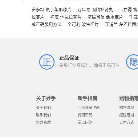
安泰坦 氘丁苯那嗪片
万年青 固精补肾丸
韦立得 
拉非片
神度 他达拉非片
济民可信 金水宝片
千威
威正确服用方法
全可利 波生坦片
开浦兰 左乙拉西
正品保证
秉承行业高标准，确保正品可信
关于妙手
新手指南
购物指
关于我们
会员登录注册
购物流程
联系我们
找回密码
配送范围
经营资质
常见问题
支付方式