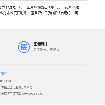
爱力 他达拉非片
金戈 枸橼酸西地那非片
蓝素 他达
比克 本维莫德乳膏
蓝素双仁润肠口服液有用吗
可
医保刷卡
医保刷卡，更便宜！
1000
0-22:00
东恒金堂医药连锁有限公司
荔湾区浣花路109号8076-8078