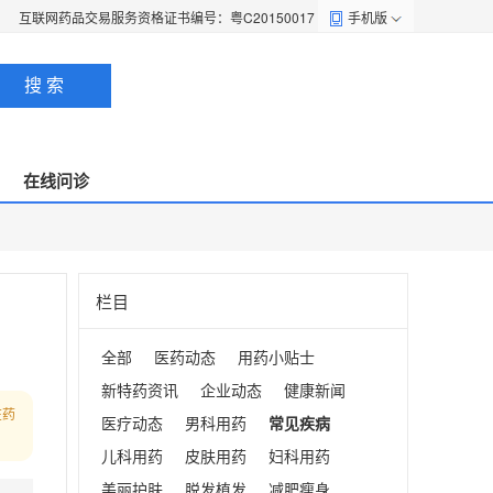
互联网药品交易服务资格证书编号：粤C20150017
手机版
搜 索
在线问诊
栏目
全部
医药动态
用药小贴士
新特药资讯
企业动态
健康新闻
在药
医疗动态
男科用药
常见疾病
儿科用药
皮肤用药
妇科用药
美丽护肤
脱发植发
减肥瘦身