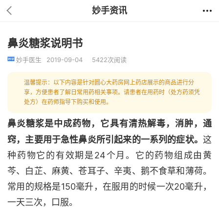
妙手资讯
鼻炎糖浆说明书
妙手医生
2019-09-04
5422次阅读
温馨提示：以下内容是针对圆心大药房网上药店展示的商品进行分
享，方便患者了解日常用药相关事项。请患者在用药时（处方药须凭
处方）在药师指导下购买和使用。
鼻炎糖浆是中成药物，它具有清热解毒，消肿，通
窍，主要用于急性鼻炎所引起来的一系列的症状。
这
种药物它的有效期是24个月。它的药物组成由黄
芩、白芷、麻黄、苍耳子、辛夷、鹅不食草和薄荷。
常用的规格是150毫升，在服用的时候一次20毫升，
一天三次，口服。