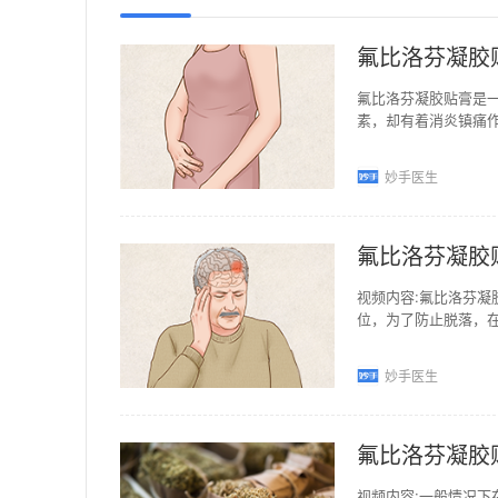
氟比洛芬凝胶
氟比洛芬凝胶贴膏是一
素，却有着消炎镇痛
具有消炎镇痛等作用
妙手医生
氟比洛芬凝胶
视频内容:氟比洛芬
位，为了防止脱落，在
其完整贴附。如外伤
妙手医生
氟比洛芬凝胶
视频内容:一般情况