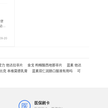
、便
幼儿
09-20
爱力 他达拉非片
金戈 枸橼酸西地那非片
蓝素 他达
比克 本维莫德乳膏
蓝素双仁润肠口服液有用吗
可
医保刷卡