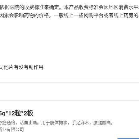
要依据医院的收费标准来确定。本产品收费标准会因地区消费水平
因素会影响药物的价格。一般线上一些网购平台或者线上药房的
司他片有没有副作用
g*12粒*2板
舒筋通络，活血止痛。用于肢体拘挛，手足麻木，腰腿酸痛。
药业有限公司