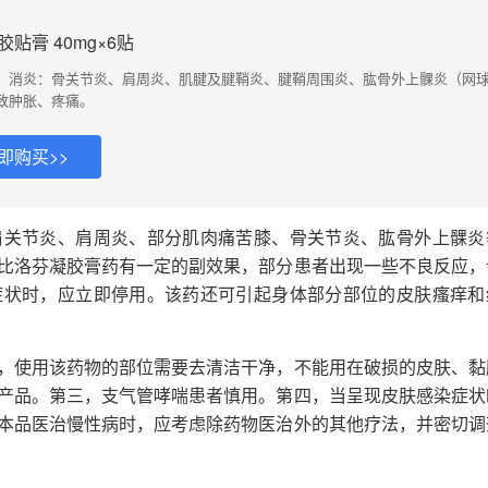
贴膏 40mg×6贴
、消炎：骨关节炎、肩周炎、肌腱及腱鞘炎、腱鞘周围炎、肱骨外上髁炎（网
致肿胀、疼痛。
即购买>>
肩关节炎、肩周炎、部分肌肉痛苦膝、骨关节炎、肱骨外上髁炎
比洛芬凝胶膏药有一定的副效果，部分患者出现一些不良反应，
症状时，应立即停用。该药还可引起身体部分部位的皮肤瘙痒和
，使用该药物的部位需要去清洁干净，不能用在破损的皮肤、黏
产品。第三，支气管哮喘患者慎用。第四，当呈现皮肤感染症状
本品医治慢性病时，应考虑除药物医治外的其他疗法，并密切调