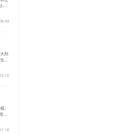
止哺
09-03
在大剂
维生素
12-10
萎缩，
用较
11-16