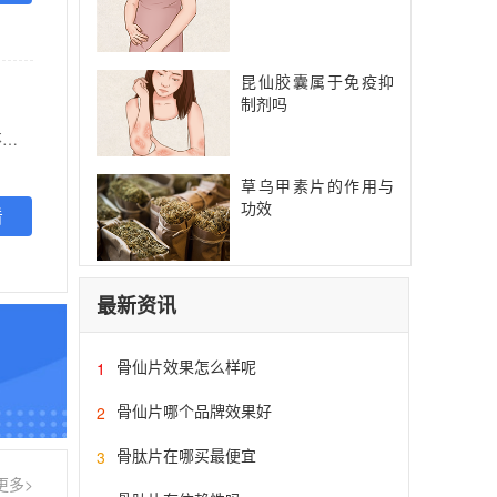
昆仙胶囊属于免疫抑
制剂吗
【功能主治】 英风海关节 极巴璃替尼适用于对一种或多种改兽病情抗风湿药(DMARD)疗效不住或不耐受的中重度活动性类风湿关节炎成年惠者、巴璀替尼可以与甲氨蝶呤或其他非生物改善病情抗风湿药联合使用。斑秃巴瑞普尼适用于成人患者重度斑秃的治疗。不推荐联合其他JAK抑制剂、生物类免疫调节剂、环素或其它强效免疫抑制剂。
草乌甲素片的作用与
功效
看
最新资讯
骨仙片效果怎么样呢
1
骨仙片哪个品牌效果好
2
骨肽片在哪买最便宜
3
更多>