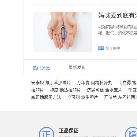
妈咪爱到底有
视频内容:妈咪爱的
秘、胀气、消化不良
的胃肠道功能，也能
妙手医生
最新发布
热门药品
安泰坦 氘丁苯那嗪片
万年青 固精补肾丸
韦立得 
拉非片
神度 他达拉非片
济民可信 金水宝片
千威
威正确服用方法
全可利 波生坦片
开浦兰 左乙拉西
正品保证