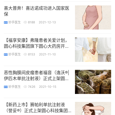
喜大普奔！喜达诺成功进入国家医
保
妙手医生
8188
2021-12-13
【福享安康】弗隆患者关爱计划，
圆心科技集团旗下圆心大药房开启
乳腺癌患者福利项目
妙手医生
8153
2021-11-10
恶性胸膜间皮瘤患者福音（逸沃®|
伊匹木单抗注射液）正式上架圆心
科技集团旗下专业DTP药房
妙手医生
7426
2021-10-15
【新药上市】赛帕利单抗注射液
（誉妥®）正式上架圆心科技集团旗