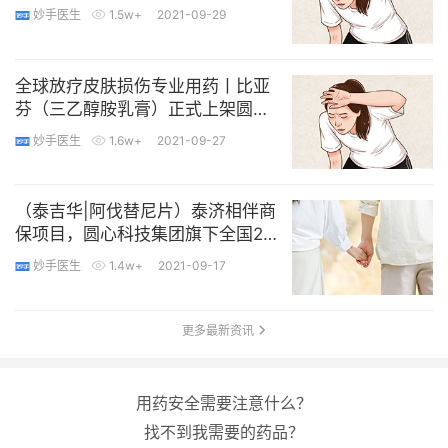
下专业DTP药房
妙手医生
1.5w+
2021-09-29
全球放疗皮肤损伤专业用药丨比亚
芬（三乙醇胺乳膏）正式上架圆心
科技集团旗下专业DTP药房
妙手医生
1.6w+
2021-09-27
（泰吉华|阿伐替尼片）泰济相伴商
保项目，圆心科技集团旗下全国23
个城市专业药房全面启动
妙手医生
1.4w+
2021-09-17
更多最新资讯
用药安全需要注意什么？
找不到我需要的药品？