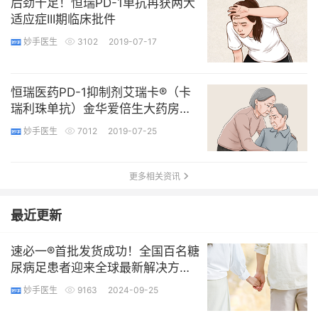
后劲十足！恒瑞PD-1单抗再获两大
适应症III期临床批件
妙手医生
3102
2019-07-17
恒瑞医药PD-1抑制剂艾瑞卡®（卡
瑞利珠单抗）金华爱倍生大药房迎
来首单！
妙手医生
7012
2019-07-25
更多相关资讯
最近更新
速必一®首批发货成功！全国百名糖
尿病足患者迎来全球最新解决方
案！
妙手医生
9163
2024-09-25