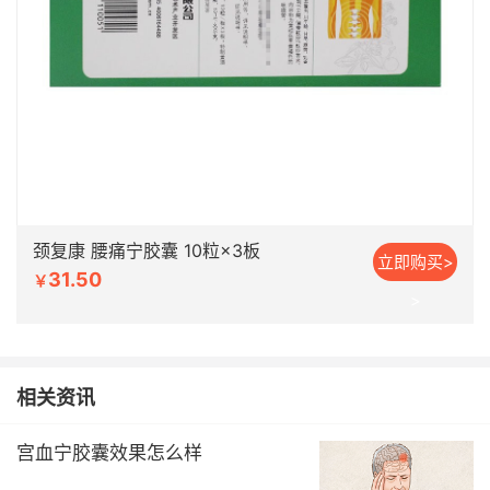
颈复康 腰痛宁胶囊 10粒×3板
立即购买>
31.50
￥
>
相关资讯
宫血宁胶囊效果怎么样