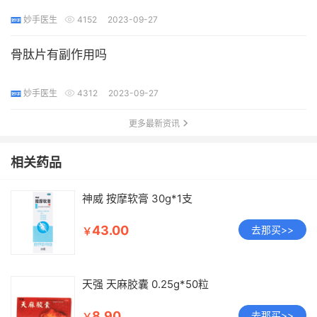
妙手医生
4152
2023-09-27
骨肽片有副作用吗
妙手医生
4312
2023-09-27
更多最新资讯
相关药品
神威 按摩软膏 30g*1支
43.00
去那买>>
￥
天强 天麻胶囊 0.25g*50粒
8.90
去那买>>
￥