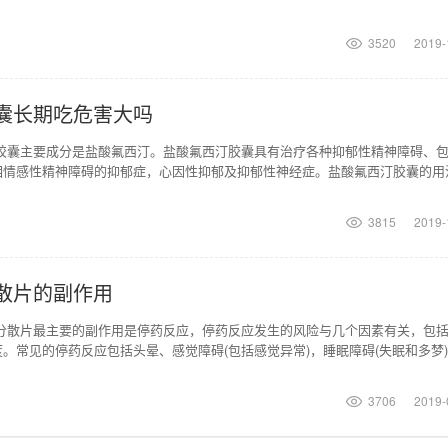
的情况来选择用药，
3520
2019-
囊长期吃危害大吗
汀胶囊主要成分是盐酸氟西汀。盐酸氟西汀胶囊具有治疗各种抑郁性精神障碍、
相情感性精神障碍的抑郁症，心因性抑郁及抑郁性神经症。盐酸氟西汀胶囊的用
一次口服20m
3815
2019-
散片的副作用
汀分散片最主要的副作用是停药反应，停药反应发生的风险与几个因素有关，包
。常见的停药反应包括头晕、感觉障碍(包括感觉异常)，睡眠障碍(失眠和多梦
和/或呕
3706
2019-