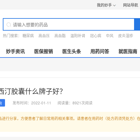
我的妙手
网站导航
热门搜索：
糖尿病
高血压
高血脂
温阳补肾
冠心病
中风
皮炎湿疹
妙手资讯
医保报销
医生头条
用药问答
就医指南
西汀胶囊什么牌子好？
发布时间：2022-01-11
阅读量：8921次阅读
询
品进行分享，方便患者了解日常用药相关事项。请患者在用药时（处方药须凭处方）