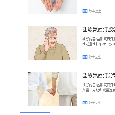
诊，由医生根据患者
妙手医生
盐酸氟西汀胶
视频内容:盐酸氟西
性或重性抑郁症、双
量是一般只需每天早上
妙手医生
盐酸氟西汀分
视频内容:盐酸氟西
剂量、周期和减量速度
弱、激越或焦虑，恶心
妙手医生