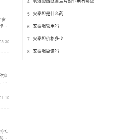
氢溴酸西酞普兰片副作用有哪些
4
安泰坦是什么药
5
少贪
安泰坦管用吗
作减
6
安泰坦价格多少
7
08-30
安泰坦靠谱吗
8
种抑
、神
01-10
治疗抑
就