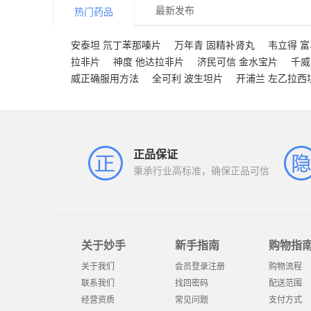
最新发布
热门药品
安泰坦 氘丁苯那嗪片
万年青 固精补肾丸
韦立得 
拉非片
神度 他达拉非片
济民可信 金水宝片
千威
威正确服用方法
全可利 波生坦片
开浦兰 左乙拉西
正品保证
秉承行业高标准，确保正品可信
关于妙手
新手指南
购物指
关于我们
会员登录注册
购物流程
联系我们
找回密码
配送范围
经营资质
常见问题
支付方式