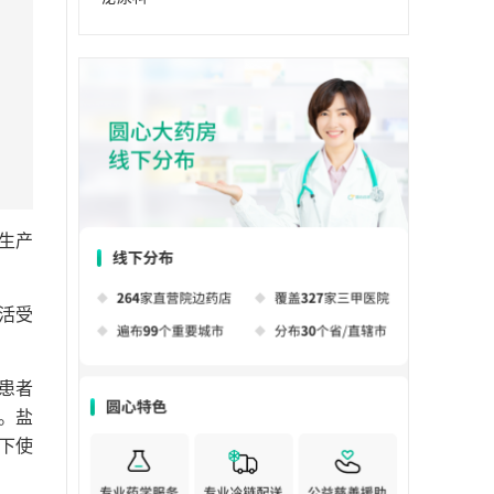
生产
活受
患者
。盐
下使