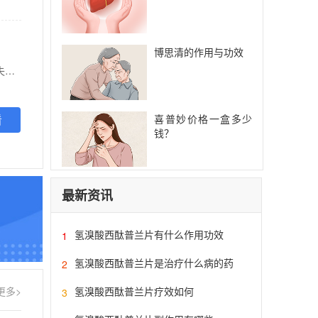
博思清的作用与功效
【功能主治】 温补肾阳。用于轻中度抑郁症中医辨证属于肾阳虚证者，症见抑郁情绪、心绪低落、失眠多梦、疲倦乏力等。
喜普妙价格一盒多少
看
钱？
最新资讯
氢溴酸西酞普兰片有什么作用功效
1
氢溴酸西酞普兰片是治疗什么病的药
2
氢溴酸西酞普兰片疗效如何
更多>
3