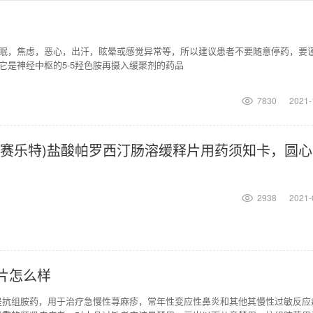
眠，焦虑，恶心，出汗，眩晕或感觉异常等，所以建议患者不要随意停药，要
是神经中枢的5-5羟色胺再摄入缓聚剂的药品
7830
2021-
成
2938
2021-
片怎么样
是抗组胺药，用于治疗急慢性荨麻疹，常年性变应性鼻炎和其他其慢性过敏反应