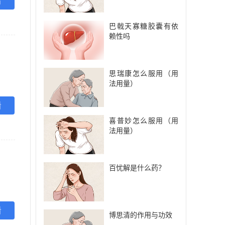
看
巴戟天寡糖胶囊有依
赖性吗
思瑞康怎么服用（用
法用量）
看
喜普妙怎么服用（用
法用量）
百忧解是什么药？
看
博思清的作用与功效