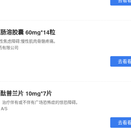
去看
溶胶囊 60mg*14粒
泛性焦虑障碍;慢性肌肉骨骼疼痛。
药有限公司
去看
普兰片 10mg*7片
。治疗伴有或不伴有广场恐怖症的惊恐障碍。
A/S
去看