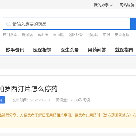
我的妙手
网站导航
热门搜索：
糖尿病
高血压
高血脂
温阳补肾
冠心病
中风
皮炎湿疹
妙手资讯
医保报销
医生头条
用药问答
就医指南
帕罗西汀片怎么停药
发布时间：2021-12-30
阅读量：7830次阅读
询
品进行分享，方便患者了解日常用药相关事项。请患者在用药时（处方药须凭处方）