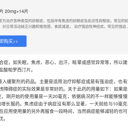
 20mg×14片
症为治疗各种类型的抑郁症，包括伴有焦虑的抑郁症及反应性抑郁症。常见的
、对日常活动缺乏兴趣和愉悦感、食欲减退。 治疗强迫性神经症。常见的强迫
可引起明显焦虑的思想、冲动或想象、从而导致重复的行为或心理活动。 治疗
惊恐障碍。常见的惊恐发作症状：心悸、出汗、气短、胸痛、恶心、麻刺感和
即购买>>
/社交焦虑症。常见的社交焦虑的症状：心悸、出汗、气短等。通常表现为继发于
个社交情景或表演场合的畏惧，从而导致回避。 治疗疗效满意后，继续服用本
碍和强迫症的复发。
合症，如失眠，焦虑，恶心，出汗，眩晕或感觉异常等，所以建
盐酸帕罗西汀片。
再摄入缓聚剂的药品。主要是适用治疗抑郁症或是有强迫症，也有
虑障碍症的实际效果是非常好的。关于此药的用量如下：如果是
症，刚开始的使用量是一天20毫克，依据病况的不一样能够慢慢
的增长服药。焦虑症由于病症没有那么显著，一天就给与10毫克
在应用使用量的另外再服食一段時间，当然病症能够减轻的也可
优。