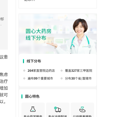
抑郁
症
伴
濒死
显
品
议患
焦虑
治疗
增加
就可
以，