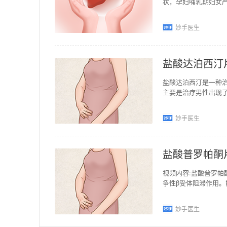
状，孕妇哺乳期妇女
疗急慢性荨麻疹，用
妙手医生
盐酸达泊西汀
盐酸达泊西汀是一种
主要是治疗男性出现
过多的男性出现早泄
妙手医生
盐酸普罗帕酮
视频内容:盐酸普罗
争性β受体阻滞作用
室性心动过速及室上
妙手医生