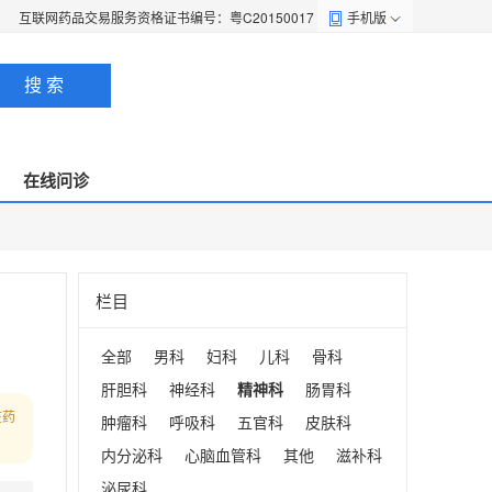
互联网药品交易服务资格证书编号：粤C20150017
手机版
搜 索
在线问诊
栏目
全部
男科
妇科
儿科
骨科
肝胆科
神经科
精神科
肠胃科
在药
肿瘤科
呼吸科
五官科
皮肤科
内分泌科
心脑血管科
其他
滋补科
泌尿科