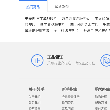
最新发布
热门药品
安泰坦 氘丁苯那嗪片
万年青 固精补肾丸
韦立得 
拉非片
神度 他达拉非片
济民可信 金水宝片
千威
威正确服用方法
全可利 波生坦片
开浦兰 左乙拉西
正品保证
秉承行业高标准，确保正品可信
关于妙手
新手指南
购物指
关于我们
会员登录注册
购物流程
联系我们
找回密码
配送范围
经营资质
常见问题
支付方式