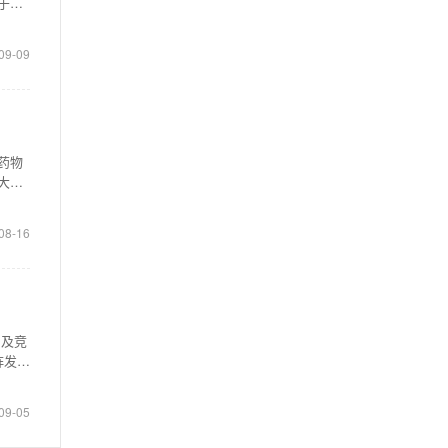
于治
09-09
药物
大，
08-16
用及竞
阵发性
09-05