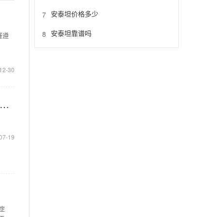
安泰坦价格多少
7
安泰坦靠谱吗
8
谨遵
12-30
人抑郁症丨(赛乐特)盐酸帕罗西汀肠溶缓释片用药须知卡，圆心让用药更合理
07-19
症