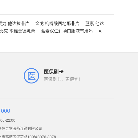
爱力 他达拉非片
金戈 枸橼酸西地那非片
蓝素 他达
比克 本维莫德乳膏
蓝素双仁润肠口服液有用吗
可
医保刷卡
医保刷卡，更便宜！
1000
0-22:00
东恒金堂医药连锁有限公司
荔湾区浣花路109号8076-8078