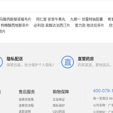
富马酸丙酚替诺福韦片
同仁堂 安宫牛黄丸
九期一 甘露特钠胶囊
希
 枸橼酸西地那非片
必利劲 盐酸达泊西汀片
爱力劲 他达拉非片
欣
坦片
隐私配送
直营药房
保密包装，充分保护个人隐私！
药房直送，更快送达。
400-078-
南
售后服务
购物保障
周一至周日 09:0
退换货政策
正品保证
公司名称：广
退换货流程
隐私保护
退款说明
O2O药店
公司地址：广州市