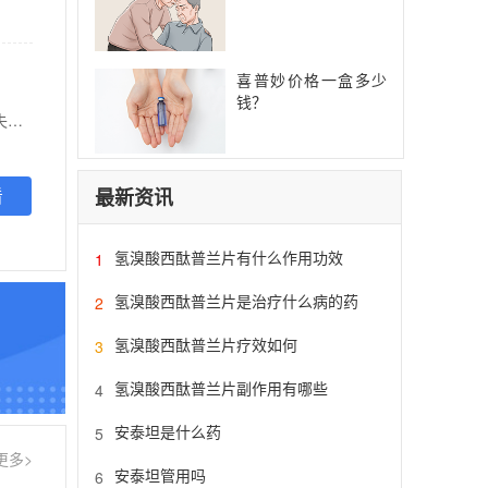
喜普妙价格一盒多少
钱？
【功能主治】 温补肾阳。用于轻中度抑郁症中医辨证属于肾阳虚证者，症见抑郁情绪、心绪低落、失眠多梦、疲倦乏力等。
最新资讯
看
氢溴酸西酞普兰片有什么作用功效
1
氢溴酸西酞普兰片是治疗什么病的药
2
氢溴酸西酞普兰片疗效如何
3
氢溴酸西酞普兰片副作用有哪些
4
安泰坦是什么药
5
更多>
安泰坦管用吗
6