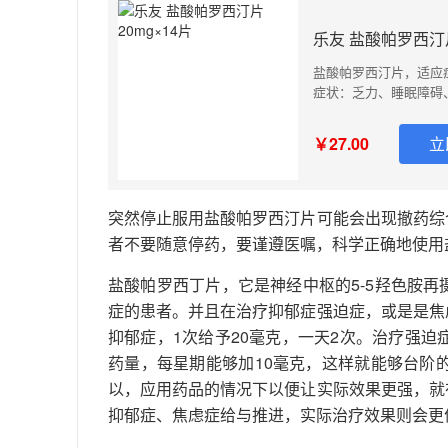
乐友 盐酸帕罗西汀片
盐酸帕罗西汀片，适应
症状：乏力、睡眠障碍
状：感受反复和持续的
有或不伴有广场恐怖的
￥27.00
立
感。 治疗社交恐怖症
著或持续的对一个或多
可防止抑郁症、惊恐障
突然停止服用盐酸帕罗西汀片可能会出现撤药综
者不要随意停药，要谨遵医嘱，科学正确地使用
盐酸帕罗西丁片，它是神经中枢的5-5羟色胺
症的患者。并且在治疗抑郁症强迫症，或是是焦
抑郁症，1次给予20毫克，一天2次。治疗强迫
药量，每星期能够加10毫克，这样就能够台阶
以，应用药品的情况下以便让实际效果更强，就
抑郁症、焦虑症给与推进，实际治疗效果则会更