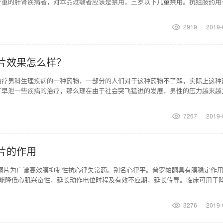
严重的肝肾疾病者，对本品过敏者应该是禁用，三岁以下儿童禁用。抗组胺药用
法用量是口服，成人每
2919
2019-
片效果怎么样？
治疗男科生理疾病的一种药物，一部分的人们对于这种药物不了解，实际上这种
了早泄一些疾病的治疗，那么现在由于社会突飞猛进的发展，男性的压力越来越
，很多男性都会深受
7267
2019-
片的作用
帕酮片为广谱高效膜抑制性抗心律失常药。别名心律平。普罗帕酮具有膜稳定作
。能降低心肌兴奋性，延长动作电位时程及有效不应期，延长传导。临床可用于
性心动过速的治
3276
2019-