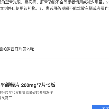
闭角型青光眼、癫痫病、肝肾功能不全等患者慎用或减少用量。2
立刻停止使用该药物。3、患者用药期间不能驾驶车辆或者操作
酸帕罗西汀片怎么吃
缓释片 200mg*7片*3板
神分裂症和双相情感障碍的抑郁发作
珠制药厂