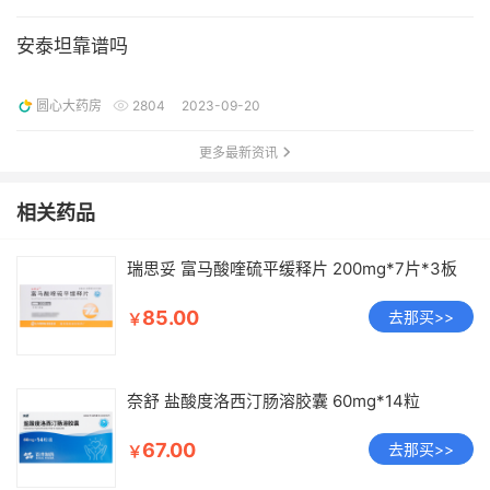
安泰坦靠谱吗
圆心大药房
2804
2023-09-20
更多最新资讯
相关药品
瑞思妥 富马酸喹硫平缓释片 200mg*7片*3板
85.00
去那买>>
￥
奈舒 盐酸度洛西汀肠溶胶囊 60mg*14粒
67.00
去那买>>
￥