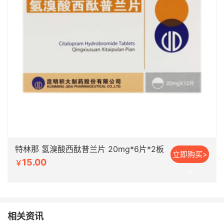
特林那 氢溴酸西酞普兰片 20mg*6片*2板
立即购买>
15.00
￥
>
相关资讯