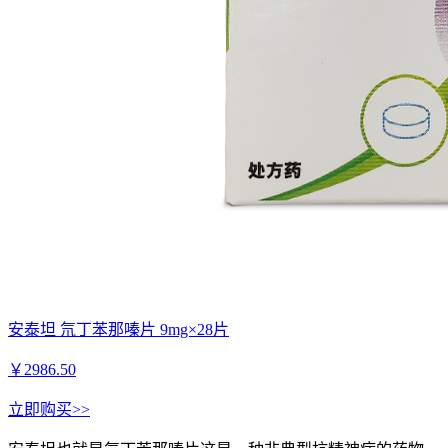
安泰坦 氘丁苯那嗪片 9mg×28片
￥
2986.50
立即购买>>