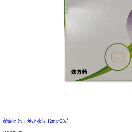
安泰坦 氘丁苯那嗪片 12mg*28片