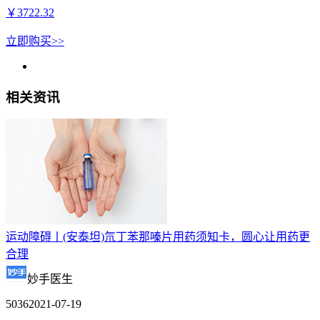
￥
3722.32
立即购买>>
相关资讯
运动障碍丨(安泰坦)氘丁苯那嗪片用药须知卡，圆心让用药更
合理
妙手医生
5036
2021-07-19