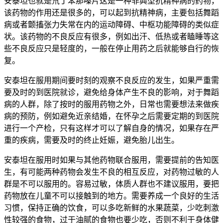
安泰坦也就是氘丁苯那嗪片这是一种非典型抗精神病的药物，
该药物的作用还是很多的，可以起到抗精神病，主要包括舞蹈
病或者颤搐张力失常在内的运动障碍、中枢功能障碍的类似症
状。该药物的不良反应有很多，例如出汗、低热或者瞌睡等这
些不良反应只是轻度的，一般在停止用药之后就能够自行的恢
复。
安泰坦在服用期间要时刻的观察不良反应的发生，如果严重需
要及时的到医院就诊，避免给身体产生不良的影响，对于舞蹈
病的人群，除了按时的服用药物之外，日常也需要想法来做疾
病的预防，例如避免近亲结婚，在怀孕之后需要定期的到医院
进行一个产检，只有这样才可以了解自身的情况，如果存在严
重的疾病，需要及时的终止妊娠，避免胎儿出生。
安泰坦在服用时如果与其他药物联合服用，需要提前的告知医
生，有可能两种药物会发生不良的相互反应，对药物过敏的人
群是不可以服用的。容易过敏，体质人群也不建议服用，要把
药物放在儿童不可以接触到的地方。需要养成一个良好的生活
习惯，保持正确的饮食，可以多吃新鲜的水果蔬菜，少吃刺激
性较强的食物，过于油腻的食物也要少吃，否则不利于身体健