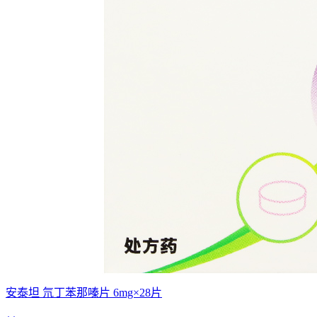
安泰坦 氘丁苯那嗪片 6mg×28片