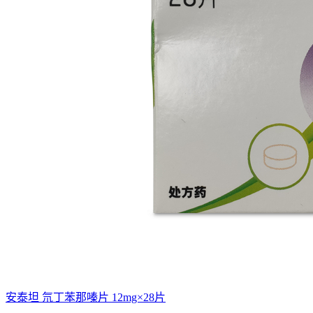
安泰坦 氘丁苯那嗪片 12mg×28片