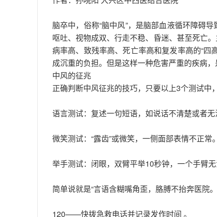
脑卒中，俗称“脑中风”，是脑部血液循环障碍
呕吐、视物成双、行走不稳、昏迷、甚至死亡。
病率高、致残率高、死亡率高和复发率高的“四
成沉重的负担。但是这样一种危害严重的疾病，
中风的征兆
正确判断中风征兆的技巧，只要以上3个测试中
语言测试：复述一句短语，如说话不清楚或者无
微笑测试：“露齿”或微笑，一侧面部表情不正常
举手测试：闭眼，双臂平举10秒钟，一个手臂
简单说就是“言语含糊嘴角歪，胳膊不抬奔医院。
120——快拨急救电话并记录发作时间 。