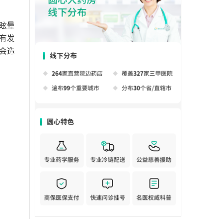
眩晕
有发
会造