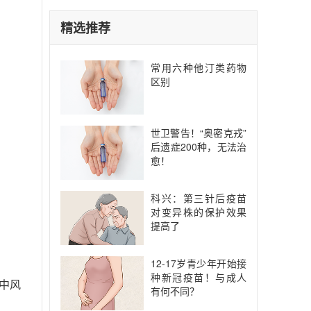
精选推荐
。
常用六种他汀类药物
区别
世卫警告！“奥密克戎”
后遗症200种，无法治
愈！
科兴：第三针后疫苗
对变异株的保护效果
提高了
12-17岁青少年开始接
种新冠疫苗！与成人
中风
有何不同？