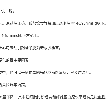
、说一说。
。通过降压药、低盐饮食等将血压逐渐降至140/90mmHg以下
6.1mmol/L正常范围。
防止心房颤动引起栓子脱落造成脑栓塞。
硬化的最主要因素。
个类型，也可以是脑梗塞的先兆或前区症状，应及时治疗。
的风险逐年增高。
血流量下降，其中红细胞比积增高和纤维蛋白原水平增高是缺血性