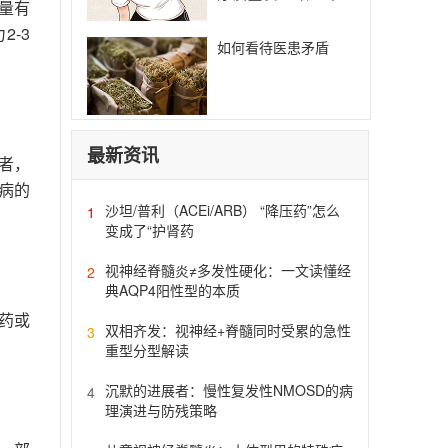
量有
目标之一
2-3
如何看待医患矛盾
最新资讯
者，
病的
沙坦/普利（ACEi/ARB） “降压药”怎么
1
变成了“护肾药
视神经脊髓炎≠多发性硬化：一文读懂经
2
典AQP4阳性型的本质
药或
双相齐发：视神经+脊髓同时受累的急性
3
重型分型解读
沉默的进展者：慢性复发性NMOSD的病
4
理演进与防残策略