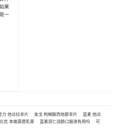
如果
是一
爱力 他达拉非片
金戈 枸橼酸西地那非片
蓝素 他达
比克 本维莫德乳膏
蓝素双仁润肠口服液有用吗
可