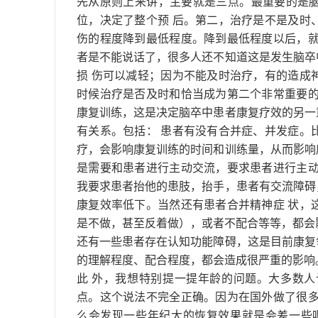
先从原则上来讲，主要就是三点。最重要的是
位，决定了整个预 后。第二，治疗是不是及时
伤的程度降到最低程度。降到最低程度以后，就
者是不能说话了，很多人还不知道这是发生脑卒
损 伤可以减轻；因为不能及时治疗，有的造成
时候治疗是否及时和恰当成为第二个非常重要的
康复训练，这是决定脑卒中患者康复疗效的另一
有关系。包括： 患者有没有合并症、并发症。
疗，会影响康复训练的时间和训练量，从而影响
是需要和患者进行主动交流，要求患者进行主动
我要求患者抬他的患肢，抬手，患者有交流障碍
康复效率低下。当然还有患者合并精神症 状，
是不做，甚至反着做），或者不配合等等，都会
还有一些患者存在认知功能障碍，这是目前康复
的理解程度、配合程度，都会造成很严重的影响
此 外，我想特别提一提年龄的问题。大多数
点。这个说法不完全正确。因为在国外做了很多
么会发现一些年纪大的恢复效果就是会差一些