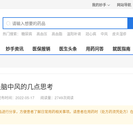
我的妙手
网站导航
热门搜索：
糖尿病
高血压
高血脂
温阳补肾
冠心病
中风
皮炎湿疹
妙手资讯
医保报销
医生头条
用药问答
就医指南
关脑中风的几点思考
布时间：2022-05-17
阅读量：2749次阅读
品进行分享，方便患者了解日常用药相关事项。请患者在用药时（处方药须凭处方）