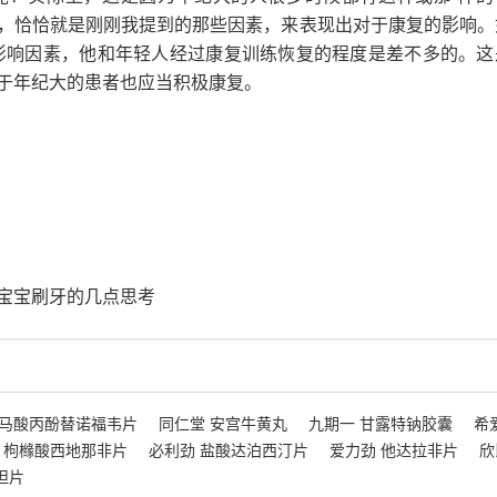
，恰恰就是刚刚我提到的那些因素，来表现出对于康复的影响。
影响因素，他和年轻人经过康复训练恢复的程度是差不多的。这
于年纪大的患者也应当积极康复。
宝宝刷牙的几点思考
富马酸丙酚替诺福韦片
同仁堂 安宫牛黄丸
九期一 甘露特钠胶囊
希
 枸橼酸西地那非片
必利劲 盐酸达泊西汀片
爱力劲 他达拉非片
欣
坦片