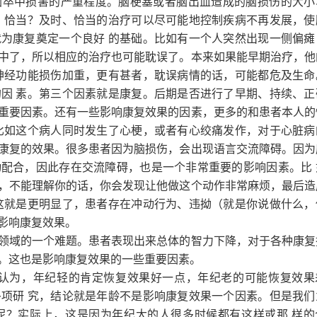
脑卒中损害的严重程度。脑梗塞或者脑出血造成的脑损伤的大小
、恰当？及时、恰当的治疗可以尽可能地控制疾病不再发展，使
为康复奠定一个良好 的基础。比如有一个人突然出现一侧偏瘫
中了，所以相应的治疗也可能耽误了。本来如果能早期治疗，他
神经功能损伤加重，更有甚者，耽误病情的话，可能都危及生命
因 素。第三个因素就是康复。后期是否进行了早期、持续、正
重要因素。还有一些影响康复效果的因素，更多的和患者本人的
比如这个病人同时发生了心梗，或者有心绞痛发作，对于心脏病
康复的效果。很多患者因为脑损伤，会出现语言交流障碍。因为
配合，因此存在交流障碍，也是一个非常重要的影响因素。比 
，不能理解你的话，你会发现让他做这个动作非常麻烦，最后造
这就是更明显了，患者存在冲动行为、违拗（就是你说做什么，
影响康复效果。
领域的一个难题。患者表现出来总体的智力下降，对于各种康复
。这也是影响康复效果的一些重要因素。
人认为，年纪轻的肯定恢复效果好一点，年纪老的可能恢复效果
项研 究，结论就是年龄不是影响康复效果一个因素。但是我们
呢？实际上，这是因为年纪大的人很多时候都有这样或那 样的