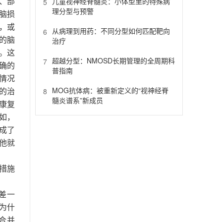
、部
儿童视神经脊髓炎：小体型里的特殊病
5
理分型与预警
脑损
，或
从病理到用药：不同分型如何匹配靶向
6
的脑
治疗
。这
超越分型：NMOSD长期管理的全周期科
7
确的
普指南
情况
MOG抗体病：被重新定义的“视神经脊
的治
8
髓炎谱系”新成员
康复
如，
成了
他就
措施
差一
为什
合并