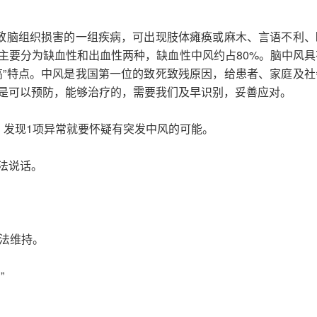
导致脑组织损害的一组疾病，可出现肢体瘫痪或麻木、言语不利、
主要分为缺血性和出血性两种，缺血性中风约占80%。脑中风具
高”特点。中风是我国第一位的致死致残原因，给患者、家庭及社
是可以预防，能够治疗的，需要我们及早识别，妥善应对。
，发现1项异常就要怀疑有突发中风的可能。
法说话。
。
无法维持。
”