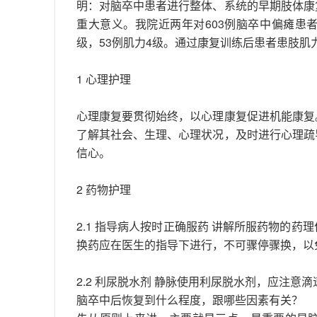
明：对脑卒中患者进行整体、系统的早期肢体康
重大意义。我院近两年对603例脑卒中偏瘫患者实施
级，53例肌力4级。通过康复训练后患者患肢肌
1 心理护理
心理康复要贯彻始终，以心理康复促进机能康复
了解其社会、生理、心理状况，及时进行心理疏
信心。
2 药物护理
2.1 指导病人按时正确服药 讲解所服药物的
换药应在医生的指导下进行，不可骤停骤换，以
2.2 利尿脱水剂 静脉使用利尿脱水剂，应注意滴
脑卒中后恢复到什么程度，跟哪些因素有关？