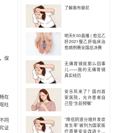
了解奥布替尼
明天8:00直播 | 愈见乙
肝2021慢乙肝临床治
愈病例赛全国总决赛
，保
无痛胃镜就那么回事
儿——我的无痛胃镜
真实经历
安乐死来了？国内首
畅在
家医院，允许患者自
己签“生前预嘱”
呕吐
“降低阴道分娩并发症
在不同
发生率”被列为国家医
究证
疗质量安全改进十大