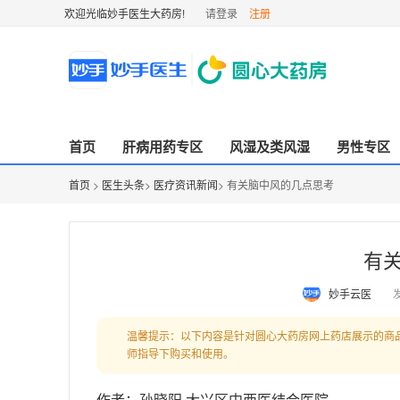
欢迎光临妙手医生大药房!
请登录
注册
首页
肝病用药专区
风湿及类风湿
男性专区
首页
>
医生头条
>
医疗资讯新闻
> 有关脑中风的几点思考
有
妙手云医
发
温馨提示：以下内容是针对圆心大药房网上药店展示的商
师指导下购买和使用。
作者：孙晓阳 大兴区中西医结合医院