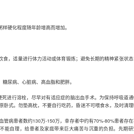
，粥样硬化程度随年龄增高而增加。
脂饮食，适量进行体力活动或体育锻炼；避免长期的精神紧张状态
压、糖尿病、心脏病、高血脂和肥胖。
脑梗死进行溶栓，尽早对有适应症的脑出血手术。为保持呼吸道通
原卧式。勿垫高枕，不要自行吃药，昏迷不可喂食水，及时清理
病患者数约130万-150万，幸存者中约有70%-80%患者存
活不能自理，给患者及家庭带来巨大痛苦与沉重的负担。先期研