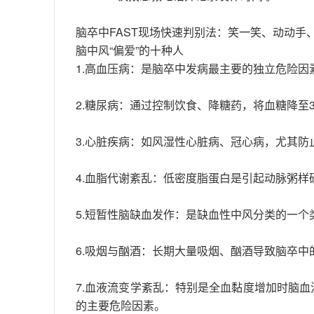
脑卒中FAST现场快速判别法：笑一笑、动动手
脑中风“偏爱”的十种人
1.高血压病：是脑卒中发病最主要的独立危险因素
2.糖尿病：通过控制饮食、降糖药，将血糖降至3.9-
3.心脏疾病：如风湿性心脏病、冠心病，尤其
4.血脂代谢紊乱：低密度脂蛋白是引起动脉粥样
5.短暂性脑缺血发作：是缺血性中风分类的一
6.吸烟与酗酒：长期大量吸烟、酗酒导致脑卒中
7.血液流变学紊乱：特别是全血黏度增加时脑
的主要危险因素。