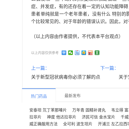
症、并发症，有的还存在着一定的认知功能障碍
患者单纯就是一个老年患者，没有什么 特别的
个比较常见的、对于年龄的错误认识。因此，对
（以上内容由作者提供，不代表本平台观点）
以上内容仅供参考
上一篇：
下一篇：
关于新型冠状病毒你必须了解的点
关于
最新发布
热门药品
安泰坦 氘丁苯那嗪片
万年青 固精补肾丸
韦立得 
拉非片
神度 他达拉非片
济民可信 金水宝片
千威
威正确服用方法
全可利 波生坦片
开浦兰 左乙拉西