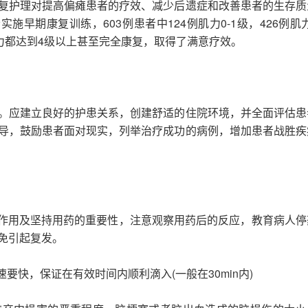
复护理对提高偏瘫患者的疗效、减少后遗症和改善患者的生存质
早期康复训练，603例患者中124例肌力0-1级，426例肌力
力都达到4级以上甚至完全康复，取得了满意疗效。
。应建立良好的护患关系，创建舒适的住院环境，并全面评估患
导，鼓励患者面对现实，列举治疗成功的病例，增加患者战胜疾
药理作用及坚持用药的重要性，注意观察用药后的反应，教育病人停
免引起复发。
速要快，保证在有效时间内顺利滴入(一般在30min内)