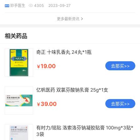
妙手医生
4305
2023-09-27
更多最新资讯
相关药品
奇正 十味乳香丸 24丸*1瓶
19.00
去那买>>
￥
亿帆医药 双氯芬酸钠乳膏 25g*1支
39.00
去那买>>
￥
有时力/铭贴 洛索洛芬钠凝胶贴膏 100mg*3贴*
3袋