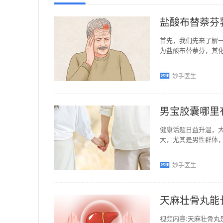
盐酸布替萘芬
首先，我们先来了解
为盐酸布替萘芬，其化学名
起的足趾癣、体
妙手医生
男宝胶囊哪里
健康话题日益升温，
大，尤其是男性群体
首先对待疾病我们的
妙手医生
天麻壮骨丸能
视频内容:天麻壮骨