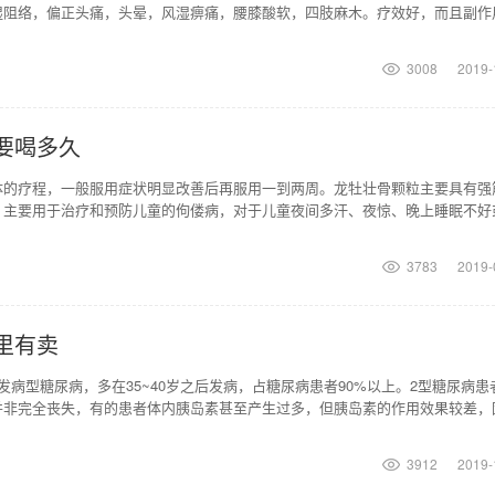
湿阻络，偏正头痛，头晕，风湿痹痛，腰膝酸软，四肢麻木。疗效好，而且副作
法用量是口服，一次
3008
2019-
要喝多久
体的疗程，一般服用症状明显改善后再服用一到两周。龙牡壮骨颗粒主要具有强
，主要用于治疗和预防儿童的佝偻病，对于儿童夜间多汗、夜惊、晚上睡眠不好
、发育迟缓都有一定
3783
2019-
里有卖
发病型糖尿病，多在35~40岁之后发病，占糖尿病患者90%以上。2型糖尿病患
并非完全丧失，有的患者体内胰岛素甚至产生过多，但胰岛素的作用效果较差，
一种相对缺
3912
2019-