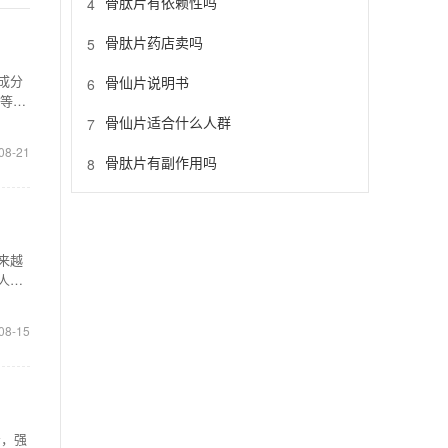
骨肽片有依赖性吗
4
骨肽片药店卖吗
5
成分
骨仙片说明书
6
菌等引
骨仙片适合什么人群
7
08-21
骨肽片有副作用吗
8
来越
人，
08-15
肾，强