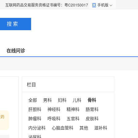
互联网药品交易服务资格证书编号：粤C20150017
手机版
搜 索
在线问诊
栏目
全部
男科
妇科
儿科
骨科
肝胆科
神经科
精神科
肠胃科
在药
肿瘤科
呼吸科
五官科
皮肤科
内分泌科
心脑血管科
其他
滋补科
泌尿科