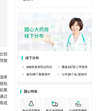
比较
院做
湿疼
接贴
如果
通过
等成