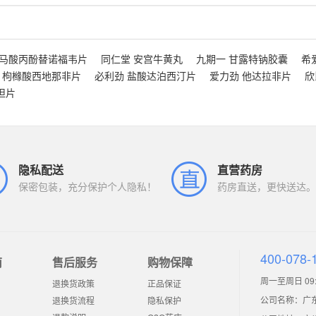
富马酸丙酚替诺福韦片
同仁堂 安宫牛黄丸
九期一 甘露特钠胶囊
希
 枸橼酸西地那非片
必利劲 盐酸达泊西汀片
爱力劲 他达拉非片
欣
坦片
隐私配送
直营药房
保密包装，充分保护个人隐私！
药房直送，更快送达。
400-078-
南
售后服务
购物保障
周一至周日 09:0
退换货政策
正品保证
公司名称：广
退换货流程
隐私保护