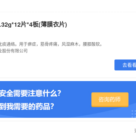
32g*12片*4板(薄膜衣片)
化痰通络。用于痹症，筋骨疼痛，风湿麻木，腰膝酸软。
业股份有限公司
去看