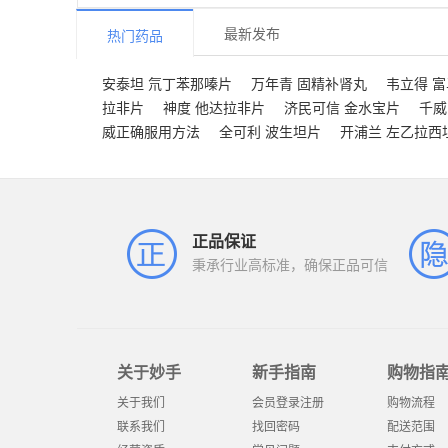
最新发布
热门药品
安泰坦 氘丁苯那嗪片
万年青 固精补肾丸
韦立得 
拉非片
神度 他达拉非片
济民可信 金水宝片
千威
威正确服用方法
全可利 波生坦片
开浦兰 左乙拉西
正品保证
秉承行业高标准，确保正品可信
关于妙手
新手指南
购物指
关于我们
会员登录注册
购物流程
联系我们
找回密码
配送范围