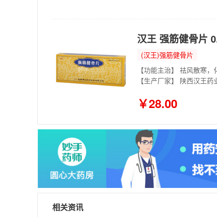
汉王 强筋健骨片 0.
(汉王)强筋健骨片
【功能主治】 祛风散寒，
【生产厂家】 陕西汉王药
￥28.00
相关资讯