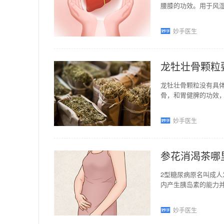
腰膝的功效。用于风
小，天麻壮骨丸的用
妙手医生
龙牡壮骨颗粒
龙牡壮骨颗粒没有具
骨，和胃健脾的功效
食欲不振、消化不良
妙手医生
参花消渴茶哪
2型糖尿病原名叫成人
内产生胰岛素的能力
患者体内的胰岛素是
妙手医生