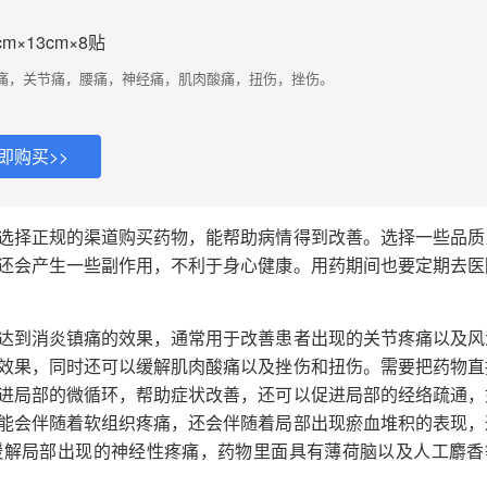
m×13cm×8贴
痛，关节痛，腰痛，神经痛，肌肉酸痛，扭伤，挫伤。
即购买>>
选择正规的渠道购买药物，能帮助病情得到改善。选择一些品质
还会产生一些副作用，不利于身心健康。用药期间也要定期去医
达到消炎镇痛的效果，通常用于改善患者出现的关节疼痛以及风
效果，同时还可以缓解肌肉酸痛以及挫伤和扭伤。需要把药物直
进局部的微循环，帮助症状改善，还可以促进局部的经络疏通，
能会伴随着软组织疼痛，还会伴随着局部出现瘀血堆积的表现，
缓解局部出现的神经性疼痛，药物里面具有薄荷脑以及人工麝香