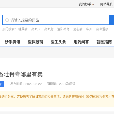
我的妙手
网站导航
热门搜索：
糖尿病
高血压
高血脂
温阳补肾
冠心病
中风
皮炎湿疹
妙手资讯
医保报销
医生头条
用药问答
就医指南
香壮骨膏哪里有卖
发布时间：2023-02-22
阅读量：2091次阅读
询
品进行分享，方便患者了解日常用药相关事项。请患者在用药时（处方药须凭处方）