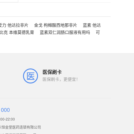
爱力 他达拉非片
金戈 枸橼酸西地那非片
蓝素 他达
比克 本维莫德乳膏
蓝素双仁润肠口服液有用吗
可
医保刷卡
医保刷卡，更便宜！
1000
0-22:00
东恒金堂医药连锁有限公司