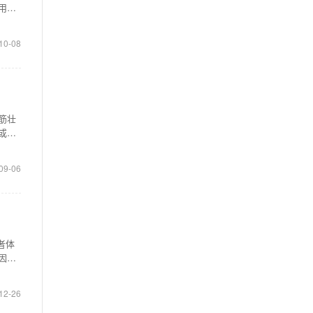
用
10-08
筋壮
或者
09-06
者体
因此
12-26