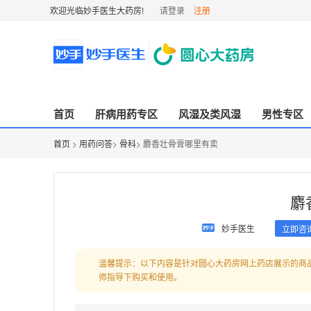
欢迎光临妙手医生大药房!
请登录
注册
首页
肝病用药专区
风湿及类风湿
男性专区
首页
>
用药问答
>
骨科
> 麝香壮骨膏哪里有卖
麝
妙手医生
立即咨
温馨提示：以下内容是针对圆心大药房网上药店展示的商
师指导下购买和使用。