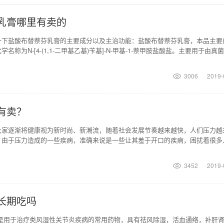
乳膏哪里有卖的
一下盐酸布替萘芬乳膏的主要成分以及主治功能：盐酸布替萘芬乳膏，本品主要
称为N-[4-(1,1-二甲基乙基)苄基]-N-甲基-1-萘甲胺盐酸盐。主要用于由真
3006
2019-
有卖？
大家逐渐将健康视为新时尚、新潮流，随着社会发展节奏越来越快，人们压力越
，由于压力造成的一些疾病，准确来说是一些让其羞于开口的疾病，困扰着很多
真正难以战胜的是心
3452
2019-
长期吃吗
丸是用于治疗类风湿性关节炎疾病的常用药物，具有祛风除湿，活血通络，补肝