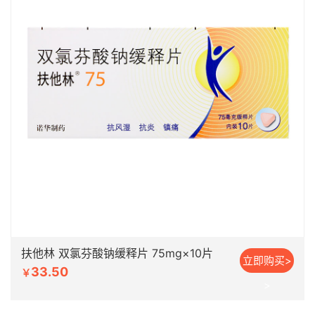
扶他林 双氯芬酸钠缓释片 75mg×10片
立即购买>
33.50
￥
>