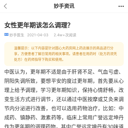
妙手资讯
女性更年期该怎么调理？
妙手医生
2021-04-03
2.4w+次阅读
温馨提示：以下内容是针对圆心大药房网上药店展示的商品进行分
享，方便患者了解日常用药相关事项。请患者在用药时（处方药须凭
处方）在药师指导下购买和使用。
中医认为，更年期不适是由于肝肾不足、气血亏虚、
阴阳失调所致，要想平安的度过更年期，首先要从心
理上给予调理，学习更年期知识，保持心情舒畅，改
变生活方式进行调节，还以通过中医按摩或艾灸来调
节内分泌进行改善，也可以选用药物治疗，比如：中
成药、镇静药、激素药等，临床上常用广誉远定坤丹
作为更年期的调理药物，其中广誉远定坤丹有30味道