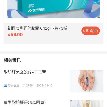
艾丽 奥利司他胶囊 0.12g×7粒×3板
立即购买>
59.00
￥
>
相关资讯
脂肪肝怎么治疗-王玉蓉
妙手医生
2768
2022-01-13
瘦型脂肪肝是怎么回事？