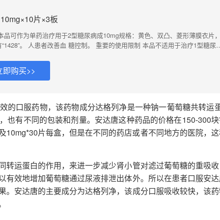
0mg×10片×3板
本品可作为单药治疗用于2型糖尿病成10mg规格：黄色、双凸、菱形薄膜衣片
有“1428”。 人患者改善血 糖控制。 重要的使用限制 本品不适用于治疗1型糖尿
立即购买>>
效的口服药物，该药物成分达格列净是一种钠一葡萄糖共转运蛋
也有不同的包装和剂量。安达唐这种药品的价格在150-300块
以及10mg*30片每盒，但是在不同的药店或者不同地方的医院，
同转运蛋白的作用，来进一步减少肾小管对滤过葡萄糖的重吸收
以有效地增加葡萄糖通过尿液排泄出体外。所以在患者口服安达
果。安达唐的主要成分为达格列净，该成分口服吸收较快，该药
。