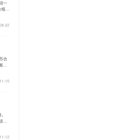
钱一
价格也
08-22
苏合
差
11-15
准，
该也
11-12