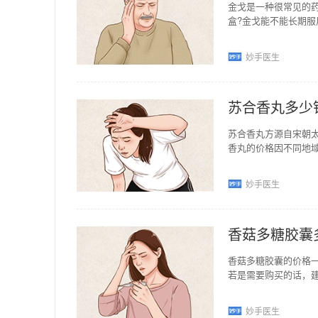
金戈是一种很常见的
盒?金戈能不能长期
是不一样的。同时，
妙手医生
苏合香丸多少
苏合香丸方源自宋朝
香丸的价格因不同地
异，规格为3g*10丸
妙手医生
香菇多糖胶囊
香菇多糖胶囊的价格一
若是需要购买的话，
是不太大的。香菇多
妙手医生