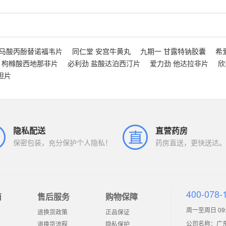
富马酸丙酚替诺福韦片
同仁堂 安宫牛黄丸
九期一 甘露特钠胶囊
希
 枸橼酸西地那非片
必利劲 盐酸达泊西汀片
爱力劲 他达拉非片
欣
坦片
隐私配送
直营药房
保密包装，充分保护个人隐私！
药房直送，更快送达。
400-078-
南
售后服务
购物保障
周一至周日 09:0
退换货政策
正品保证
公司名称：广
退换货流程
隐私保护