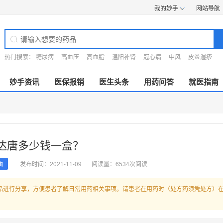
我的妙手
网站导航
热门搜索：
糖尿病
高血压
高血脂
温阳补肾
冠心病
中风
皮炎湿疹
妙手资讯
医保报销
医生头条
用药问答
就医指南
达唐多少钱一盒？
发布时间：2021-11-09
阅读量：6534次阅读
询
品进行分享，方便患者了解日常用药相关事项。请患者在用药时（处方药须凭处方）