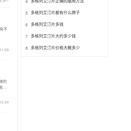
多格列艾汀片正确的服用方法
4
多格列艾汀片都有什么牌子
5
多格列艾汀片多钱
6
有不
多格列艾汀片大约多少钱
7
多格列艾汀片价格大概多少
8
11-09
液的
发病
12-24