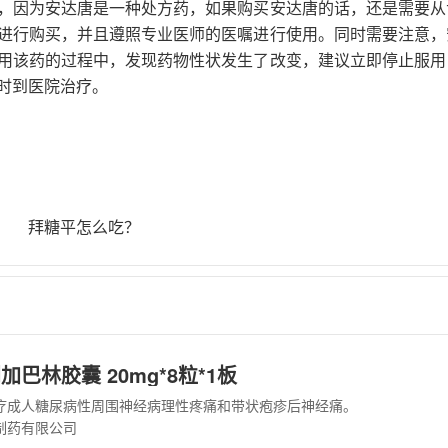
，因为安达唐是一种处方药，如果购买安达唐的话，还是需要从
进行购买，并且遵照专业医师的医嘱进行使用。同时需要注意，
用该药的过程中，发现药物性状发生了改变，建议立即停止服用
时到医院治疗。
拜糖平怎么吃？
巴林胶囊 20mg*8粒*1板
疗成人糖尿病性周围神经病理性疼痛和带状疱疹后神经痛。
制药有限公司