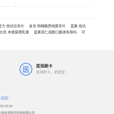
爱力 他达拉非片
金戈 枸橼酸西地那非片
蓝素 他达
比克 本维莫德乳膏
蓝素双仁润肠口服液有用吗
可
医保刷卡
医保刷卡，更便宜！
1000
0-22:00
东恒金堂医药连锁有限公司