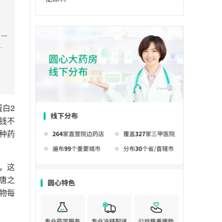
，一
病
白2
钱不
这种药
，这
唐之
物每