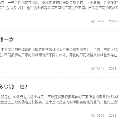
药物，一些男性朋友在出现了阳痿疾病的时候都会想到它。下面看看，金戈多少
服用？金戈多少钱一盒？这个问题根据不同的厂家定价不同，产品在不同的药店
药品的实际价格会
5222
2019-
钱一盒
太平惠民和剂局编写的中医方剂学著作《太平惠民和剂局方》。目前，市面上的
域，不同品牌与厂家的价格而有所不同。此外，药物的不同规格其价格也会存在
/盒的同仁堂苏合
8545
2021-
多少钱一盒？
般是在100多元左右这个样子，不过还得要根据具体的厂家所定的零售价格为
建议您去正规的药店进行购买，这个是以药店的实际购买价格为准的，差异上应
糖胶囊它是由香菇
3806
2021-