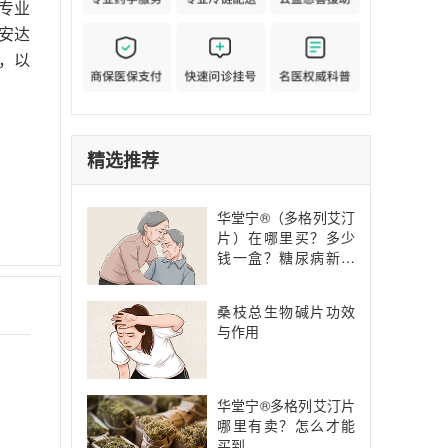
专业
安达
，以
精选推荐
华堂宁®（多格列艾汀
片）在哪里买？多少
钱一盒？糖尿病新药
华堂宁®（多格列艾汀
片）圆心大药房正式
桑枝总生物碱片功效
发售！
与作用
华堂宁®多格列艾汀片
哪里有卖？怎么才能
买到