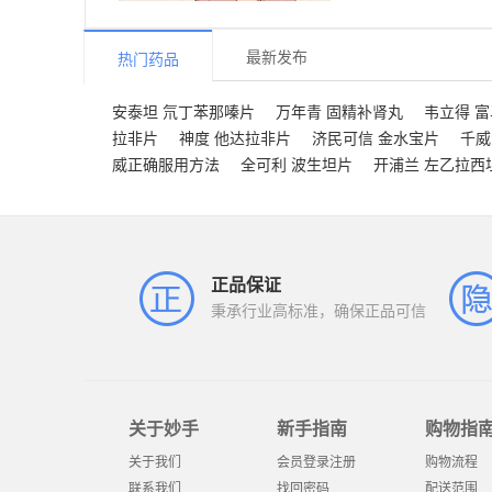
最新发布
热门药品
安泰坦 氘丁苯那嗪片
万年青 固精补肾丸
韦立得 
拉非片
神度 他达拉非片
济民可信 金水宝片
千威
威正确服用方法
全可利 波生坦片
开浦兰 左乙拉西
正品保证
秉承行业高标准，确保正品可信
关于妙手
新手指南
购物指
关于我们
会员登录注册
购物流程
联系我们
找回密码
配送范围