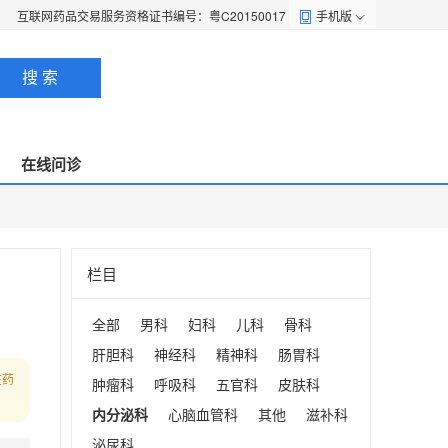
互联网药品交易服务资格证书编号：粤C20150017
手机版
搜 索
在线问诊
栏目
全部
男科
妇科
儿科
骨科
肝胆科
神经科
精神科
肠胃科
在药
肿瘤科
呼吸科
五官科
皮肤科
内分泌科
心脑血管科
其他
滋补科
泌尿科