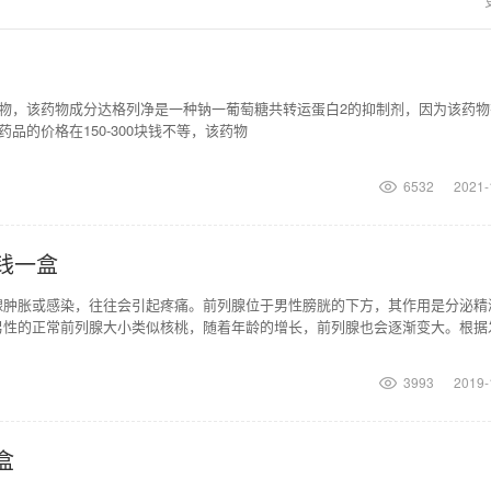
物，该药物成分达格列净是一种钠一葡萄糖共转运蛋白2的抑制剂，因为该药物
的价格在150-300块钱不等，该药物
6532
2021-
钱一盒
腺肿胀或感染，往往会引起疼痛。前列腺位于男性膀胱的下方，其作用是分泌精
男性的正常前列腺大小类似核桃，随着年龄的增长，前列腺也会逐渐变大。根据
列腺炎可分为急性细
3993
2019-
盒