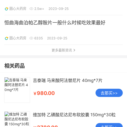
圆心大药房
2.5w+
2023-09-25
恒曲海曲泊帕乙醇胺片一般什么时候吃效果最好
圆心大药房
6335
2023-09-25
更多最新资讯
相关药品
吉泰瑞 马来酸阿法替尼片 40mg*7片
980.00
去那买>>
￥
维加特 乙磺酸尼达尼布软胶囊 150mg*30粒