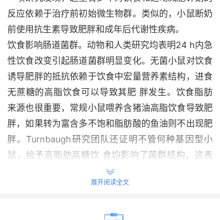
反应依赖于治疗前初始微生物群。类似的，小鼠断奶
前使用抗生素导致肥胖和成年后代谢性疾病。
饮食影响肠道菌群。动物和人类研究均表明24 h内急
性饮食改变引起肠道菌群明显变化。无菌小鼠对饮食
诱导肥胖的抵抗依赖于饮食中宏量营养素结构，进食
无蔗糖的高脂饮食可以导致其肥 胖发生。饮食脂肪
来源也很重要，常规小鼠喂养含猪油高脂饮食导致肥
胖，如果转为富含多不饱和脂肪酸的鱼油则不出现肥
APP内打开
胖。Turnbaugh研究团队还证明不管何种基因型小
鼠，给予高脂肪高糖饮 食均影响了菌群结构，这表
明饮食对肠道菌群的影响甚至可以凌驾于宿主遗传学
展开阅读全文
之上。近来报道表明肥胖者和瘦者对食物能量应答存
在差异。这些发现可以帮助理解肠道菌群和饮食之间
的相互作用，说明一方面代谢紊乱肠道菌群发生改