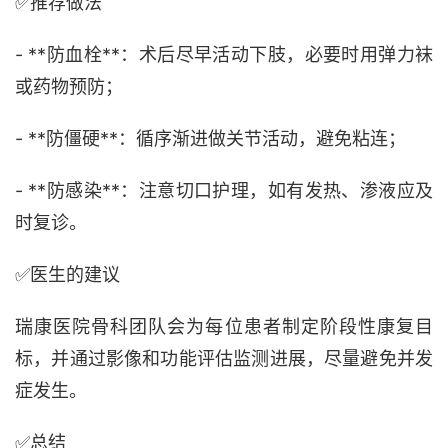
✅
推荐做法
- **防血栓**：术后尽早活动下肢，必要时用弹力袜
或药物预防；
- **防僵硬**：循序渐进做关节活动，避免粘连；
- **防感染**：注意切口护理，如有发热、渗液应及
时复诊。
✅
医生的建议
瑞康医院骨科团队会为每位患者制定阶段性康复目
标，并通过影像和功能评估监测进展，尽量避免并发
症发生。
✅
总结