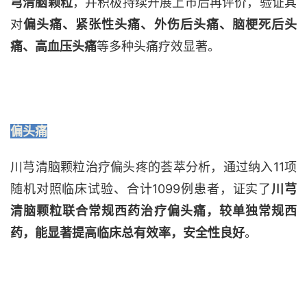
芎清脑颗粒
，并积极持续开展上市后再评价，
验证其
对
偏头痛、紧张性头痛、外伤后头痛、脑梗死后头
痛、高血压头痛
等多种头痛疗效显著。
偏头痛
川芎清脑颗粒治疗偏头疼的荟萃分析，通过纳入
11项
随机对照临床试验、合计1099例患者，证实了
川芎
清脑颗粒联合常规西药治疗偏头痛，较单独常规西
药，能显著提高临床总有效率，安全性良好
。