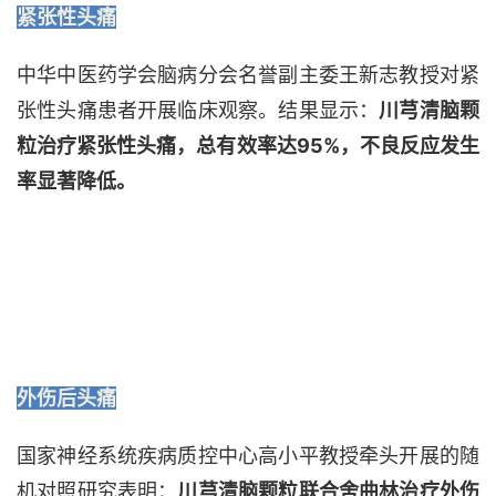
紧张性头痛
中华中医药学会脑病分会名誉副主委王新志教授对紧
张性头痛患者开展
临床观察。结果显示：
川芎清脑颗
粒治疗紧张性头痛，总有效率达
95%
，不良反应发生
率显著降低。
外伤后头痛
国家神经系统疾病质控中心
高小平
教授
牵头开展的
随
机对照
研究表明
：
川芎清脑颗粒
联合舍曲林
治疗
外伤