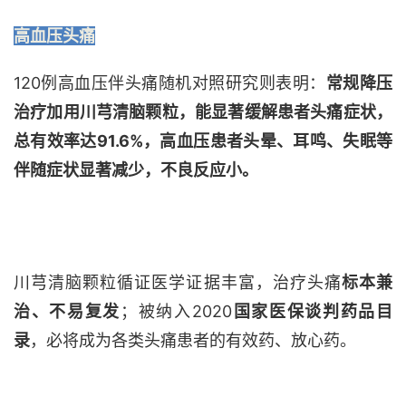
高血压头痛
120例高血压伴头痛
随机
对照研究
则
表明
：
常规降压
治疗加用川芎清脑颗粒
，
能显著缓解患者头痛症状，
总有效率达
91.6
%
，高血压患者头晕
、
耳鸣
、
失眠等
伴随症状显著减少，不良反应小。
川芎清脑颗粒循证医学证据丰富，治疗头痛
标本兼
治
、
不易复发
；被纳入
2020
国家医保谈判药品目
录
，
必将成为
各类头痛患者
的有效药、放心药。