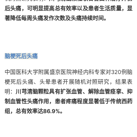
后头痛
，
可明显提高总有效率以及患者生活质量，显
著降低每周头痛发作次数及头痛持续时间。
脑梗死后头痛
中国医科大学附属盛京医院
神经内科专家对
320例脑
梗死后头痛、头晕患者开展
随机
对照研究
，结果
表
明
：
川芎清脑颗粒具有扩张血管、解除血管痉挛、抑
制血管性头痛作用
，
患者疼痛程度显著低于传统西药
组，总有效率达
86.9
%
。