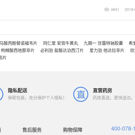
4841
2019-
富马酸丙酚替诺福韦片
同仁堂 安宫牛黄丸
九期一 甘露特钠胶囊
希
 枸橼酸西地那非片
必利劲 盐酸达泊西汀片
爱力劲 他达拉非片
欣
坦片
隐私配送
直营药房
保密包装，充分保护个人隐私！
药房直送，更快送达。
400-078-
南
售后服务
购物保障