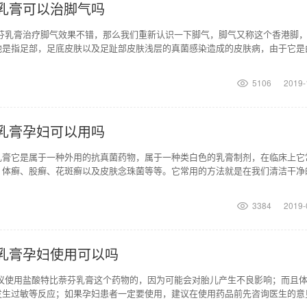
乳膏可以治脚气吗
萘芬乳膏治疗脚气效果不错，那么我们重新认识一下脚气，脚气又称这个香港脚
他是指足部，足底皮肤以及足趾部皮肤浅层的真菌感染造成的皮肤病，由于它是
选择药物方面肯定
5106
2019-
乳膏孕妇可以用吗
乳膏它是属于一种外用的抗真菌药物，属于一种类白色的乳膏制剂，在临床上它
、体癣、股癣、花斑癣以及皮肤念珠菌等等。它常用的方法就是在我们清洁干净
到两次，每天涂一到
3384
2019-
乳膏孕妇使用可以吗
建议使用盐酸特比萘芬乳膏这个药物的，因为可能会对胎儿产生不良影响；而且
发生过敏等反应；如果孕妇患者一定要使用，建议在使用药品前先咨询医生的意
使用，以免造成不