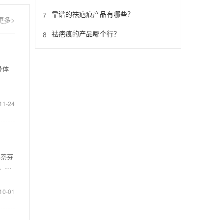
靠谱的祛疤痕产品有哪些？
7
更多>
祛疤痕的产品哪个行？
8
身体
11-24
比萘芬
、足
10-01