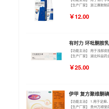
【生产厂家】 浙江赛默制
￥12.00
有时力 环吡酮胺乳膏
【生产厂家】 湖北科益药
￥25.00
伊甲 复方聚维酮碘搽
【生产厂家】 贵州万顺堂