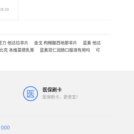
08-29
爱力 他达拉非片
金戈 枸橼酸西地那非片
蓝素 他达
比克 本维莫德乳膏
蓝素双仁润肠口服液有用吗
可
医保刷卡
医保刷卡，更便宜！
1000