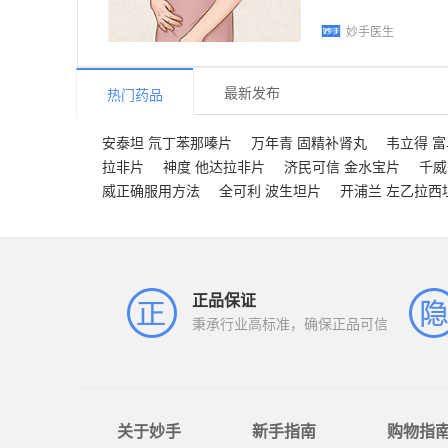
妙手医生
最新发布
热门药品
安泰坦 氘丁苯那嗪片
万年青 固精补肾丸
韦立得 
拉非片
神度 他达拉非片
济民可信 金水宝片
千威
威正确服用方法
全可利 波生坦片
开浦兰 左乙拉西
正品保证
秉承行业高标准，确保正品可信
关于妙手
新手指南
购物指