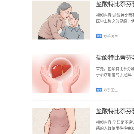
盐酸特比萘芬
视频内容:盐酸特比
医学上称之为足癣，
菌感染造成的，所以
妙手医生
盐酸特比萘芬
首先，盐酸特比萘芬
于治疗患者的手足癣
燥的皮肤的表面涂一
妙手医生
盐酸特比萘芬
视频内容:孕妇是不
感的人群使用往往会
衡量用药安全性后再