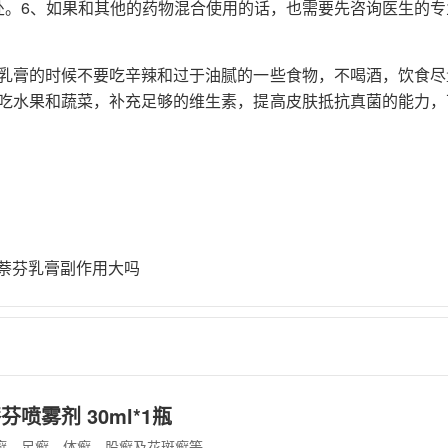
处。6、如果和其他的药物混合使用的话，也需要先咨询医生的专
乳膏的时候不要吃辛辣和过于油腻的一些食物，不喝酒，饮食尽
吃水果和蔬菜，补充足够的维生素，提高皮肤抵抗真菌的能力，
萘芬乳膏副作用大吗
喷雾剂 30ml*1瓶
癣、足癣、体癣、股癣及花斑癣等