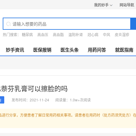
我的妙手
网站导航
热门搜索：
糖尿病
高血压
高血脂
温阳补肾
冠心病
中风
皮炎湿疹
妙手资讯
医保报销
医生头条
用药问答
就医指南
比萘芬乳膏可以擦脸的吗
发布时间：2021-11-24
阅读量：1.0w+次阅读
询
品进行分享，方便患者了解日常用药相关事项。请患者在用药时（处方药须凭处方）