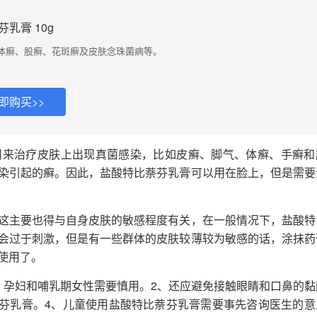
乳膏 10g
体癣、股癣、花斑癣及皮肤念珠菌病等。
即购买>>
用来治疗皮肤上出现真菌感染，比如皮癣、脚气、体癣、手癣和
染引起的癣。因此，盐酸特比萘芬乳膏可以用在脸上，但是需要
这主要也得与自身皮肤的敏感程度有关，在一般情况下，盐酸特
会过于刺激，但是有一些群体的皮肤较薄较为敏感的话，涂抹药
使用了。
、孕妇和哺乳期女性需要慎用。2、还应避免接触眼睛和口鼻的黏
萘芬乳膏。4、儿童使用盐酸特比萘芬乳膏需要事先咨询医生的意