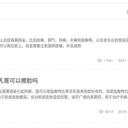
上出现真菌感染，比如皮癣、脚气、体癣、手癣和股癣等，以及发生在脸部或
可以用在脸上，但是需要注意遵照医嘱，并且按照
1.0w+
2021-
乳膏可以擦脸吗
存在真菌感染引起的癣，是可以用盐酸特比萘芬乳膏来局部外用的，但是盐酸特
由于脸部皮肤脆弱，会对脸部皮肤造成伤害，该药广谱抗真菌药，用于治疗手癣
斑癣及皮肤念珠菌
6413
2019-