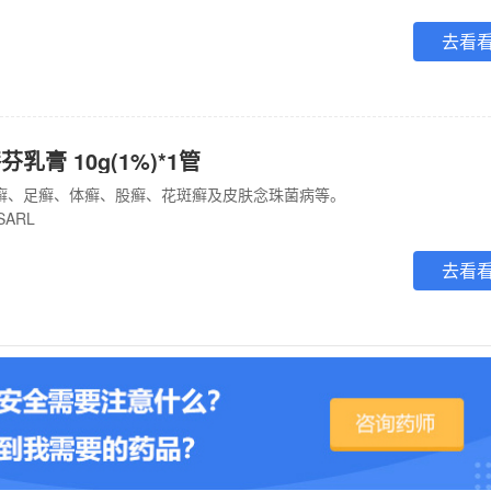
去看
乳膏 10g(1%)*1管
癣、足癣、体癣、股癣、花斑癣及皮肤念珠菌病等。
SARL
去看