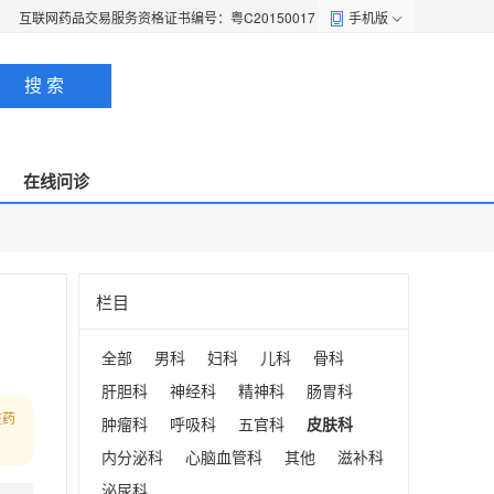
互联网药品交易服务资格证书编号：粤C20150017
手机版
搜 索
在线问诊
栏目
全部
男科
妇科
儿科
骨科
肝胆科
神经科
精神科
肠胃科
在药
肿瘤科
呼吸科
五官科
皮肤科
内分泌科
心脑血管科
其他
滋补科
泌尿科