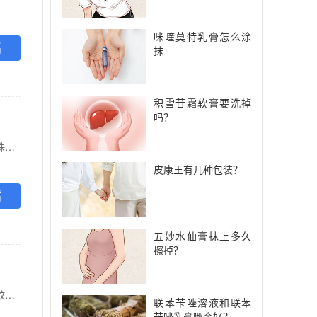
咪喹莫特乳膏怎么涂
看
抹
积雪苷霜软膏要洗掉
吗？
【功能主治】 用于浅部皮肤真菌感染，如体、股癣，手、足癖(尤其是角化增厚型),花斑癣，皮肤念珠菌病，也适用于 甲癣。
皮康王有几种包装？
看
五妙水仙膏抹上多久
擦掉？
【功能主治】 1.用于足癣、体癣、头癣、花斑癣、手癣、甲癣:并发细菌感染也可使用。2.用于疖、蚊虫叮咬、手足多汗症。
联苯苄唑溶液和联苯
苄唑乳膏哪个好？