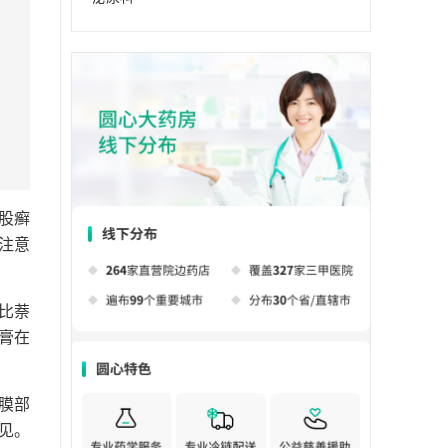
股癣
注意
比萘
膏在
膜部
见。