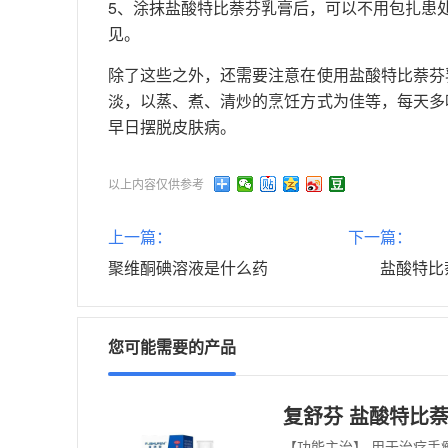
5、涂抹盐酸特比萘芬乳膏后，可以不用包扎患
见。
除了这些之外，还需要注意在使用盐酸特比萘芬
淡，以蒸、煮、清炒的烹饪方式为佳等，每天多
早日摆脱皮肤病。
以上内容仅供参考
上一篇：
下一篇：
聚维酮碘溶液是什么药
盐酸特比
您可能需要的产品
复舒芬 盐酸特比萘芬
【功能主治】 用于治疗手