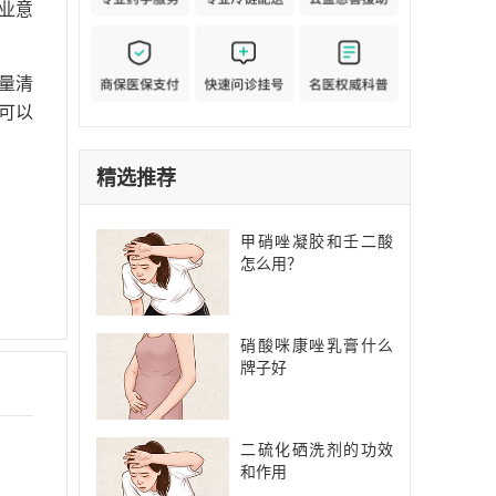
业意
量清
可以
精选推荐
甲硝唑凝胶和壬二酸
怎么用？
硝酸咪康唑乳膏什么
牌子好
二硫化硒洗剂的功效
和作用