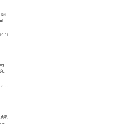
，我们
由真
10-01
常用
的干
08-22
体质敏
见，