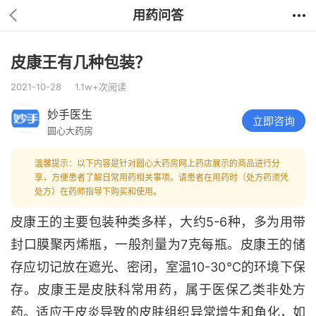
用药问答
皮康王有几种包装？
2021-10-28
1.1w+次阅读
妙手医生
立即咨询
圆心大药房
温馨提示：以下内容是针对圆心大药房网上药店展示的商品进行分
享，方便患者了解日常用药相关事项。请患者在用药时（处方药须凭
处方）在药师指导下购买和使用。
皮康王的主要包装种类多样，大约5-6种，多为用带
封口膜聚丙烯瓶，一般剂量为7克每瓶。皮康王的储
存应切记放在遮光、密闭，室温10-30℃的环境下保
存。皮康王是皮肤科常用药，属于医保乙类非处方
药。适应于皮炎导致的皮肤组织异常增生和角化，如