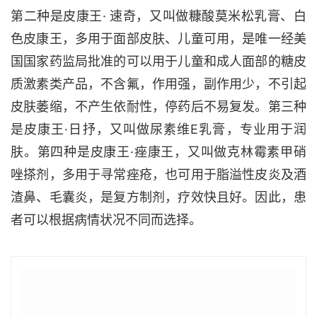
第二种是皮康王· 速奇，又叫做糠酸莫米松乳膏、白
色皮康王，多用于面部皮肤、儿童可用，是唯一经美
国国家药监局批准的可以用于儿童和成人面部的糖皮
质激素类产品，不含氟，作用强，副作用少，不引起
皮肤萎缩，不产生依耐性，停药后不易复发。第三种
是皮康王·日抒，又叫做尿素维E乳膏，专业用于润
肤。第四种是皮康王·痤康王，又叫做克林霉素甲硝
唑搽剂，多用于寻常痤疮，也可用于脂溢性皮炎及酒
渣鼻、毛囊炎，是复方制剂，疗效快且好。因此，患
者可以根据病情状况不同而选择。