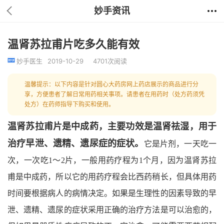
妙手资讯
温肾苏拉甫片吃多久能有效
妙手医生
2019-10-29
4701次阅读
温馨提示：以下内容是针对圆心大药房网上药店展示的商品进行分
享，方便患者了解日常用药相关事项。请患者在用药时（处方药须凭
处方）在药师指导下购买和使用。
温肾苏拉甫片是中成药，主要功效是温肾祛湿，用于
治疗早泄、遗精、遗尿症的症状。
它是片剂，一天吃一
次，一次吃1～2片，一般用药疗程为1个月，因为温肾苏拉
甫是中成药，所以它的用药疗程会比西药稍长，但具体用药
时间要根据病人的病情决定。如果是生理性的因素导致的早
泄、遗精、遗尿的症状采用正确的治疗方法是可以治愈的，