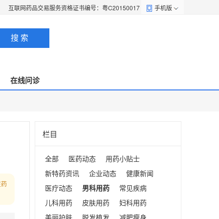
互联网药品交易服务资格证书编号：粤C20150017
手机版
搜 索
在线问诊
栏目
全部
医药动态
用药小贴士
新特药资讯
企业动态
健康新闻
在药
医疗动态
男科用药
常见疾病
儿科用药
皮肤用药
妇科用药
美丽护肤
脱发植发
减肥瘦身