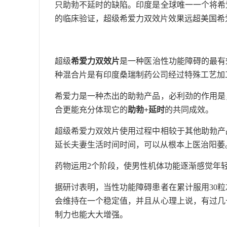
只助勃不延时的缺陷。印度是全球唯一一个将希
的临床验证，超级希爱力双效片效果远超美国希
超级
希爱力双效片
是一种医治性功能障碍的最有
种混合片是有印度桑瑞制药公司经过特殊工艺加
希爱力是一种杰出的助勃产品，必利劲的作用是
合更能充分体现它的
助勃+延时
的共同成效。
超级希爱力双效片使用过程中相较于其他助勃产
延长夫妻生活时间时间，可以从根本上医治阳萎
药物运用2个阶段，使男性机体功能逐渐感觉年
据研讨表明，当性功能障碍患者在累计服用30
会维持在一个稳定值，并且从心理上说，有过几
制力也能大大增强。