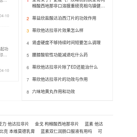
橼酸西地那非口溶膜重磅亮相乌镇健康
大会
04-10
蒂益欣盐酸达泊西汀片的功效作用
2
蒂欣他达拉非片效果怎么样
3
肾虚硬度不够持续时间短要怎么调理
4
勃起功
腰膝酸软性功能减退吃什么药
印度
5
蒂欣他达拉非片除了ED还能治什么
6
04-10
蒂欣他达拉非片的功效与作用
7
六味地黄丸作用和功效
8
爱力 他达拉非片
金戈 枸橼酸西地那非片
蓝素 他达
比克 本维莫德乳膏
蓝素双仁润肠口服液有用吗
可