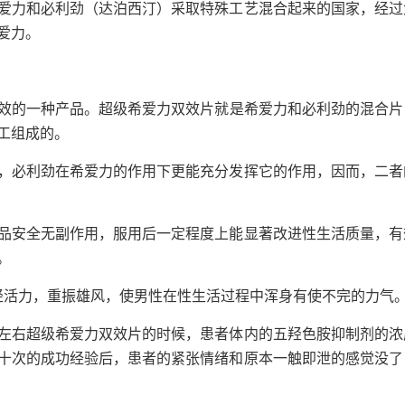
爱力和必利劲（达泊西汀）采取特殊工艺混合起来的国家，经过
爱力。
效的一种产品。超级希爱力双效片就是希爱力和必利劲的混合片
工组成的。
，必利劲在希爱力的作用下更能充分发挥它的作用，因而，二者
品安全无副作用，服用后一定程度上能显著改进性生活质量，有
。
轻活力，重振雄风，使男性在性生活过程中浑身有使不完的力气
粒左右超级希爱力双效片的时候，患者体内的五羟色胺抑制剂的浓
十次的成功经验后，患者的紧张情绪和原本一触即泄的感觉没了