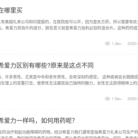
在哪里买
上有美国礼来公司和印度版的，在医院就可以开，因为是处方药，所以需要有处
一粒。希爱力双效片的成分，顾名思义就是希爱力加利必劲的混合片。这种药的成
明显了，就是起到
1.3w+
2020-
希爱力区别有哪些?原来是这点不同
D)，许多男性，尤其是中年和老年男性，会有深刻的感受。 这种疾病会长期困
和生理上的双重打击，使男性无法展现自己独特的魅力，女性无法获得精神上的
及时治疗是重中
1.5w+
2020-
希爱力一样吗，如何用药呢？
发的治疗勃起功能障碍的药物。经过希爱力我们通常是指希爱力礼来公司生产
还存在着一款叫做双效希爱力的药物，那么希爱力和双效希爱力一样吗，患者该