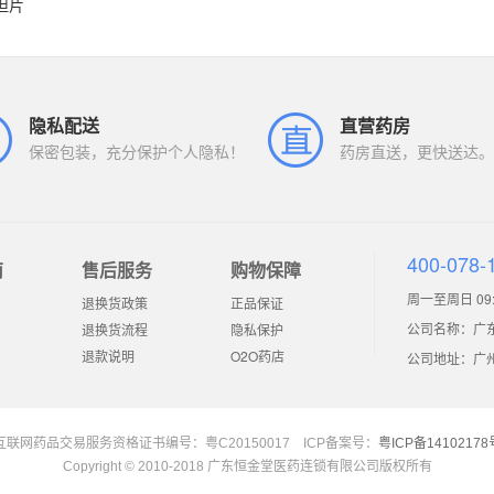
坦片
隐私配送
直营药房
保密包装，充分保护个人隐私！
药房直送，更快送达。
400-078-
南
售后服务
购物保障
周一至周日 09:0
退换货政策
正品保证
公司名称：广
退换货流程
隐私保护
退款说明
O2O药店
公司地址：广州市
互联网药品交易服务资格证书编号：粤C20150017 ICP备案号：
粤ICP备14102178
Copyright © 2010-2018 广东恒金堂医药连锁有限公司版权所有