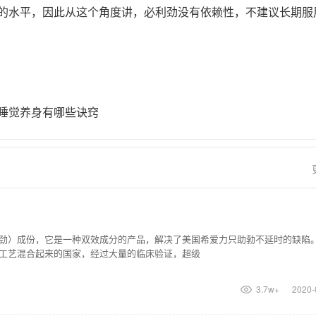
段的水平，因此从这个角度讲，必利劲没有依赖性，不建议长期服
睡觉养身有哪些诀窍
劲）成份，它是一种双效成分的产品，解决了美国希爱力只助勃不延时的缺陷
工艺混合起来的国家，经过大量的临床验证，超级
3.7w+
2020-