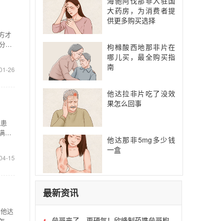
海驰阿伐那非入驻国
大药房，为消费者提
供更多购买选择
方才
分知
枸橼酸西地那非片在
哪儿买，最全购买指
南
01-26
他达拉非片吃了没效
果怎么回事
扰患
满
他达那非5mg多少钱
一盒
04-15
最新资讯
的他达
垒哥来了，更硬气！欣峰制药携垒哥枸
1
怎么