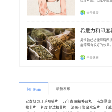
用药？ 希爱力
全民健康
希爱力和印度
男性勃起功能障碍困
能障碍有很好的效果
希爱力，那么希爱力
全民健康
最新发布
热门药品
安泰坦 氘丁苯那嗪片
万年青 固精补肾丸
韦立得 
拉非片
神度 他达拉非片
济民可信 金水宝片
千威