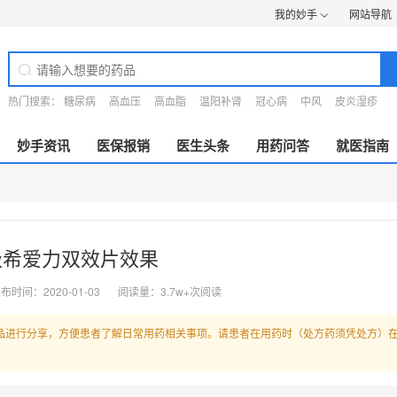
我的妙手
网站导航
热门搜索：
糖尿病
高血压
高血脂
温阳补肾
冠心病
中风
皮炎湿疹
妙手资讯
医保报销
医生头条
用药问答
就医指南
级希爱力双效片效果
布时间：2020-01-03
阅读量：3.7w+次阅读
品进行分享，方便患者了解日常用药相关事项。请患者在用药时（处方药须凭处方）