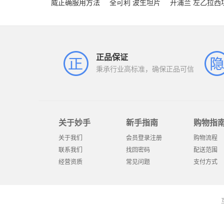
威正确服用方法
全可利 波生坦片
开浦兰 左乙拉西
正品保证
秉承行业高标准，确保正品可信
关于妙手
新手指南
购物指
关于我们
会员登录注册
购物流程
联系我们
找回密码
配送范围
经营资质
常见问题
支付方式