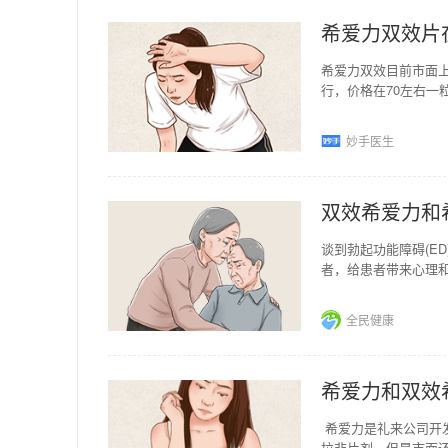
希爱力双效片
希爱力双效目前市面
行，价格在70左右
道了它的作用也就很
妙手医生
双效希爱力和
谈到勃起功能障碍(E
者，给患者带来心理
足。 面对这一困境，
全民健康
希爱力和双效
希爱力是礼来公司开
拉非片剂。但是市面