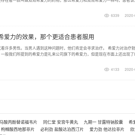
6339
2020-
希爱力的效果，那个更适合患者服用
扰着许多男性。当男人遇到这种问题时，他们肯定会寻求治疗。 希爱力对治疗
。一般我们所提到的希爱力是礼来公司旗下的希爱力，但是现在市面上还出现了
和印度希爱力的效
4133
2020-
富马酸丙酚替诺福韦片
同仁堂 安宫牛黄丸
九期一 甘露特钠胶囊
希
 枸橼酸西地那非片
必利劲 盐酸达泊西汀片
爱力劲 他达拉非片
欣