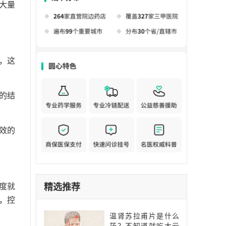
大量
，这
的结
效的
。
精选推荐
度就
，控
温肾苏拉甫片是什么
药？不知道就吃大亏