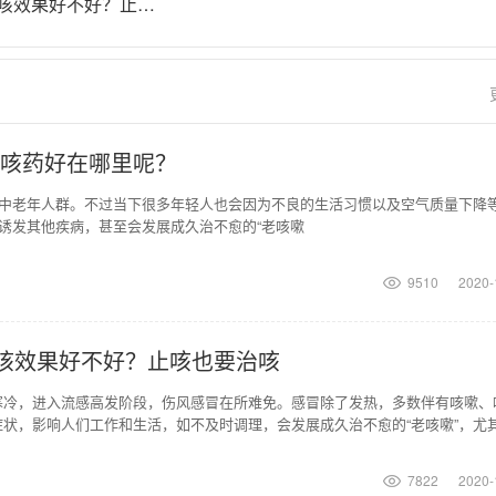
连花清咳片止咳效果好不好？止咳也要治咳
咳药好在哪里呢？
中老年人群。不过当下很多年轻人也会因为不良的生活习惯以及空气质量下降
诱发其他疾病，甚至会发展成久治不愈的“老咳嗽
9510
2020-
咳效果好不好？止咳也要治咳
寒冷，进入流感高发阶段，伤风感冒在所难免。感冒除了发热，多数伴有咳嗽、
状，影响人们工作和生活，如不及时调理，会发展成久治不愈的“老咳嗽”，尤
、肺炎等。所以大家
7822
2020-