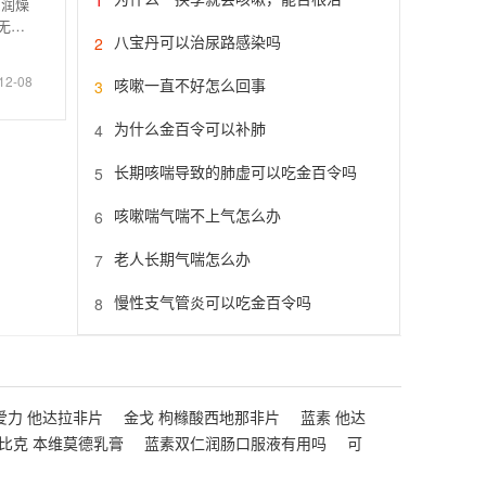
系润燥
无
八宝丹可以治尿路感染吗
2
12-08
咳嗽一直不好怎么回事
3
为什么金百令可以补肺
4
长期咳喘导致的肺虚可以吃金百令吗
5
咳嗽喘气喘不上气怎么办
6
老人长期气喘怎么办
7
慢性支气管炎可以吃金百令吗
8
爱力 他达拉非片
金戈 枸橼酸西地那非片
蓝素 他达
比克 本维莫德乳膏
蓝素双仁润肠口服液有用吗
可