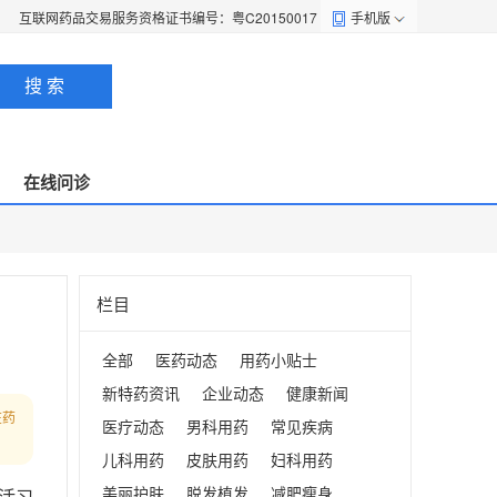
互联网药品交易服务资格证书编号：粤C20150017
手机版
搜 索
在线问诊
栏目
全部
医药动态
用药小贴士
新特药资讯
企业动态
健康新闻
在药
医疗动态
男科用药
常见疾病
儿科用药
皮肤用药
妇科用药
美丽护肤
脱发植发
减肥瘦身
活习