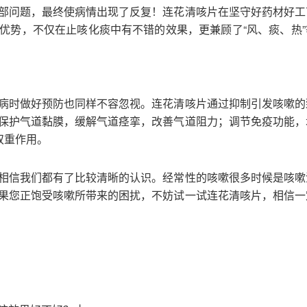
部问题，最终使病情出现了反复！连花清咳片在坚守好药材好工
优势，不仅在止咳化痰中有不错的效果，更兼顾了“风、痰、热”
病时做好预防也同样不容忽视。连花清咳片通过抑制引发咳嗽的
保护气道黏膜，缓解气道痉挛，改善气道阻力；调节免疫功能，
双重作用。
相信我们都有了比较清晰的认识。经常性的咳嗽很多时候是咳嗽
果您正饱受咳嗽所带来的困扰，不妨试一试连花清咳片，相信一