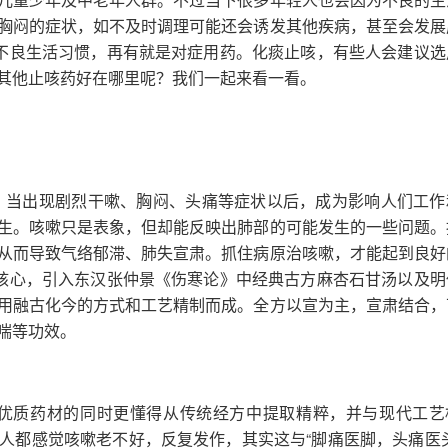
胸闷的症状，如不及时调理可能还会诱发其他疾病，甚至会发展
掉不良生活习惯，再有就是对症用药。化痰止咳，有些人会建议选
其他止咳药好在哪里呢？我们一起来看一看。
，当出现剧烈干嗽、胸闷、头痛等症状以后，成为影响人们工作
生。咳嗽只是表象，但却能反映出肺部的可能发生的一些问题。
从而导致气络郁滞、肺失宣肃。抓住病原治咳嗽，才能起到良好
疗核心，引入东汉张仲景《伤寒论》中经典古方麻杏石甘汤以及明
用融古化今的方式和工艺精制而成。全方以宣为主，宣肃结合，
喘等功效。
优质药材的同时更懂得从传统经方中提取精粹，并与现代工艺
人都感觉咳嗽老不好，反复发作，其实这与“脚痛医脚，头痛医头