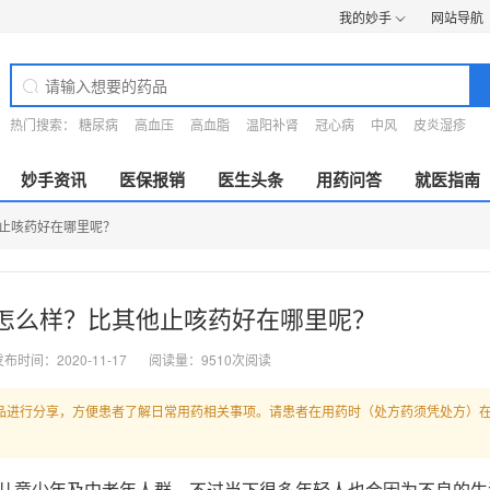
我的妙手
网站导航
热门搜索：
糖尿病
高血压
高血脂
温阳补肾
冠心病
中风
皮炎湿疹
妙手资讯
医保报销
医生头条
用药问答
就医指南
他止咳药好在哪里呢？
怎么样？比其他止咳药好在哪里呢？
布时间：2020-11-17
阅读量：9510次阅读
品进行分享，方便患者了解日常用药相关事项。请患者在用药时（处方药须凭处方）
儿童少年及中老年人群。不过当下很多年轻人也会因为不良的生