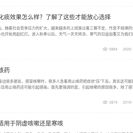
化痰效果怎么样？了解了这些才能放心选择
础。随着社会竞争压力的扩大，越来越多的上班族过着三餐不定、作息不规律的
体也开始亮起红灯。进入秋季以后，天气一天天转凉，寒气的日益加重又为我们
。有不少人入秋后开始
5884
2020-
咳药
身边很多朋友，感冒咳嗽时，很多人急着用止咳药把症状“压”下去。其实这可能
盲目用止咳药还可能引起感染。首先要强调的是，引起咳嗽的原因很多，除了感
和其他疾病也可
2874
2019-
适用于阴虚咳嗽还是寒咳