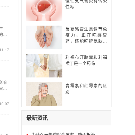
慢性支气管炎有传染
性吗
生
反复感冒注意调节免
的身
疫力，正在吃感冒
药，还能吃脾氨肽口
服液吗？
11-17
利福布汀胶囊和利福
喷丁是一个药吗
影响
青霉素和红霉素的区
冒、
别
10-07
最新资讯
为什么一换季就会咳嗽，能否根治
1