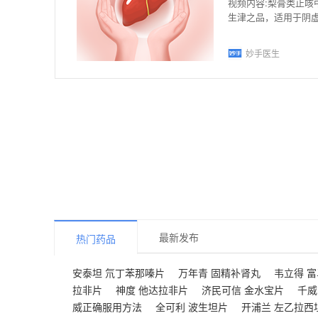
视频内容:梨膏类止
生津之品，适用于阴
痰。对于寒咳较多者
妙手医生
最新发布
热门药品
安泰坦 氘丁苯那嗪片
万年青 固精补肾丸
韦立得 
拉非片
神度 他达拉非片
济民可信 金水宝片
千威
威正确服用方法
全可利 波生坦片
开浦兰 左乙拉西