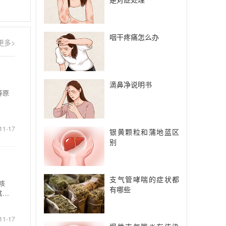
咽干疼痛怎么办
更多>
滴鼻净说明书
等原
11-17
银黄颗粒和蒲地蓝区
别
支气管哮喘的症状都
咳
有哪些
其是
11-17