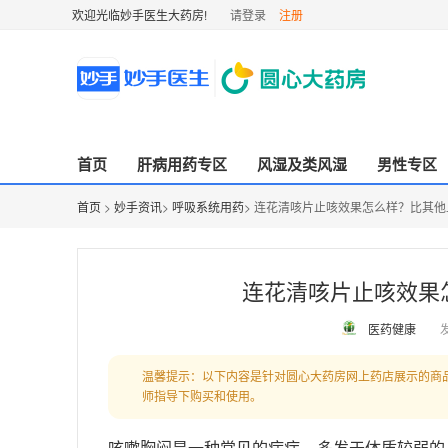
欢迎光临妙手医生大药房!
请登录
注册
首页
肝病用药专区
风湿及类风湿
男性专区
首页
>
妙手资讯
>
呼吸系统用药
> 连花清咳片止咳效果怎么样？比其
连花清咳片止咳效果
医药健康
发
温馨提示：以下内容是针对圆心大药房网上药店展示的商
师指导下购买和使用。
咳嗽胸闷是一种常见的病症，多发于体质较弱的