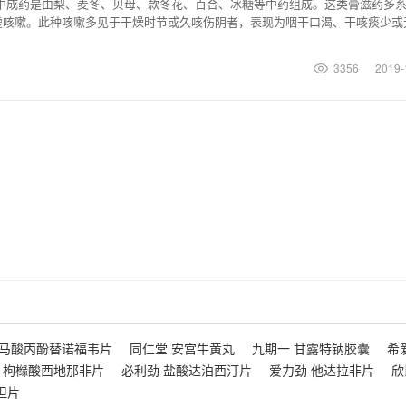
咳中成药是由梨、麦冬、贝母、款冬花、百合、冰糖等中药组成。这类膏滋药多
虚咳嗽。此种咳嗽多见于干燥时节或久咳伤阴者，表现为咽干口渴、干咳痰少或
若误用则适得其反，
3356
2019-
富马酸丙酚替诺福韦片
同仁堂 安宫牛黄丸
九期一 甘露特钠胶囊
希
 枸橼酸西地那非片
必利劲 盐酸达泊西汀片
爱力劲 他达拉非片
欣
坦片