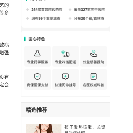
艺的
等多
致病
增强
没有
定会
精选推荐
孩子发热咳嗽，关键
是对症处理