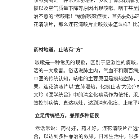
惯以及空气质量下降等原因出现咳嗽、咽干甚至
治不愈的“老咳嗽！”缓解咳嗽症状，首先要改
花清咳片，那么连花清咳片止咳效果怎么样？比
药材地道，止咳有“方”
咳嗽是一种常见的现象，区别于应激性的痰咳
活的一大危害。俗话说肺主内，气血不和则百病
中医的传统认知，咳嗽的主要原因是痰热壅肺，
果。连花清咳片以“宣肺泄热，化痰止咳”为治
文玲《医学统旨》中的清金化痰汤作为依托，采
效控制病情、直达病灶，达到清热化痰、止咳平
立足传统经方，兼顾多种证侯
老话常说：药材好，药才好。连花清咳片严选
合，以达到多种兼治的效果。日常生活中，很多