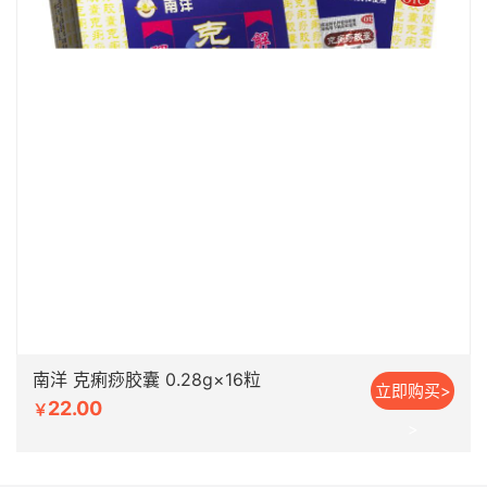
南洋 克痢痧胶囊 0.28g×16粒
立即购买>
22.00
￥
>