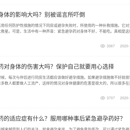
身体的影响大吗？别被谣言所吓倒
采用任何防护性措施的情况下同房或避孕失败时，所使用的一种补救措施。它对
大救星。可是，生活中有一种声音：紧急避孕药对身体不好，不能吃。真相是这
体的影响大吗？下面一
3367
2020-
药对身体的伤害大吗？保护自己就要用心选择
时候，每次与伴侣进行同房生活都应该做好避孕措施。如果避孕措施做不好就很
来多数人都要做人工流产，这样的情况对身体健康的危害是很大的，所以很多在
措施的人会想要使用
3707
2020-
药的适应症有什么？服用哪种事后紧急避孕药好？
经越来越受到人们的关注。就拿避孕来说，为了避免意外怀孕，可以通过紧急避