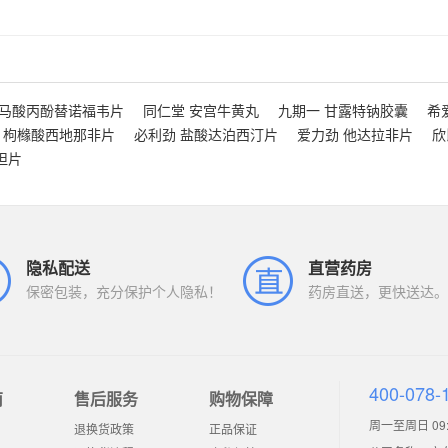
富马酸丙酚替诺福韦片
同仁堂 安宫牛黄丸
九期一 甘露特钠胶囊
希
 枸橼酸西地那非片
必利劲 盐酸达泊西汀片
爱力劲 他达拉非片
欣
坦片
隐私配送
直营药房
保密包装，充分保护个人隐私！
药房直送，更快送达。
400-078-
南
售后服务
购物保障
周一至周日 09:0
退换货政策
正品保证