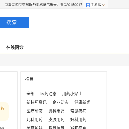
互联网药品交易服务资格证书编号：粤C20150017
手机版
搜 索
在线问诊
栏目
全部
医药动态
用药小贴士
新特药资讯
企业动态
健康新闻
在药
医疗动态
男科用药
常见疾病
儿科用药
皮肤用药
妇科用药
美丽护肤
脱发植发
减肥瘦身
施，