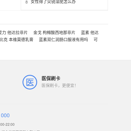
女性得了尖锐湿疣怎么办
8
爱力 他达拉非片
金戈 枸橼酸西地那非片
蓝素 他达
比克 本维莫德乳膏
蓝素双仁润肠口服液有用吗
可
医保刷卡
医保刷卡，更便宜！
1000
0-22:00