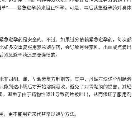
稻草”——紧急避孕药来阻止怀孕。可是，事后紧急避孕药对身体
紧急避孕药是安全的。不过，如果过分依赖紧急避孕药，每次都
比如多次重复服用紧急避孕药，会导致月经紊乱、出血或点滴出
后紧急避孕药还是要谨慎的。
米非司酮、雌、孕激素复方制剂等。其中，丹媚左炔诺孕酮肠溶
只能到达小肠后才开始溶解吸收，避免了对胃黏膜的损害，减轻
肠里，避免了由于药物性呕吐导致药片被吐出，从而保证了服用剂
用，更不能用它来代替常规避孕方法。