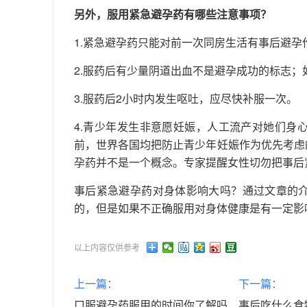
另外，服用紧急避孕药有哪些注意事项？
1.紧急避孕药只能对前一次同房生活有事后避
2.服药后有少量阴道出血不是避孕成功的标志
3.服药后2小时内发生呕吐，应尽快补服一次。
4.青少年发生非意愿妊娠，人工流产对她们身
前，世界各国均把防止青少年妊娠作为优先考虑
孕药并不是一个概念。专家提醒女性切勿把事后
事后紧急避孕药对身体影响大吗？通过文章的
的，但是如果不正确服用对身体健康是有一定影
以上内容仅供参考
上一篇：
下一篇：
口服避孕药服用的时间你了解吗？紧急避孕药更应注意
事后吃什么食