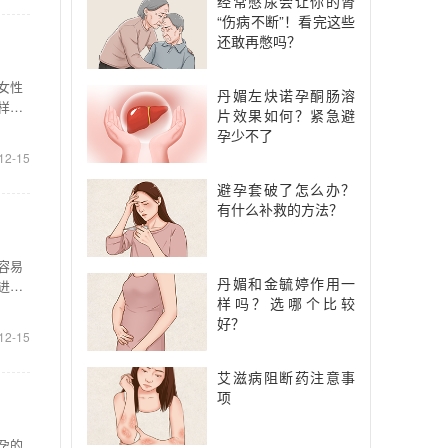
经常憋尿会让你的肾
“伤病不断”！看完这些
还敢再憋吗？
女性
丹媚左炔诺孕酮肠溶
样
片效果如何？紧急避
孕少不了
12-15
避孕套破了怎么办？
有什么补救的方法？
容易
丹媚和金毓婷作用一
进行
样吗？选哪个比较
好？
12-15
艾滋病阻断药注意事
项
孕的