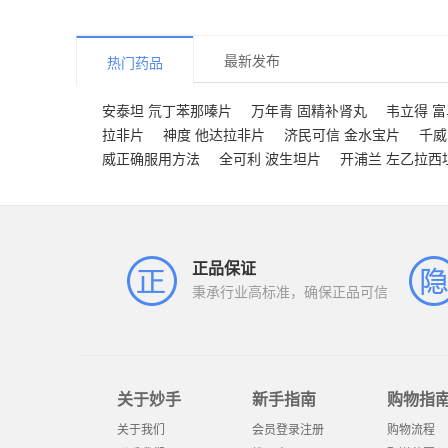
最新发布
热门药品
安泰坦 氘丁苯那嗪片
万年青 固精补肾丸
韦立得 
拉非片
神度 他达拉非片
济民可信 金水宝片
千威
威正确服用方法
全可利 波生坦片
开浦兰 左乙拉西
正品保证
秉承行业高标准，确保正品可信
关于妙手
新手指南
购物指
关于我们
会员登录注册
购物流程