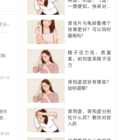
一图便知，快来对照
一下
肾宝片与龟龄集哪个
更多>
效果更好？可以同时
服用吗？
精子活力低、质量
们就
差，如何提高精子活
力
12-15
肾阳虚症状有哪些？
如何调理？
肾阴虚、肾阳虚分别
避孕
吃什么药？教你对症
避孕
入药
08-29