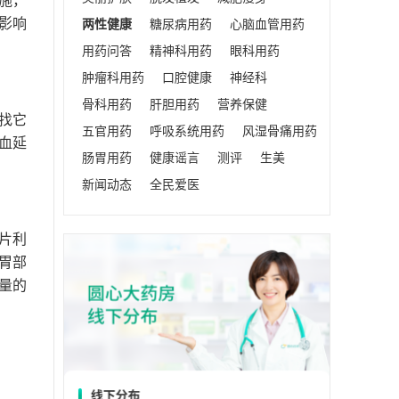
影响
两性健康
糖尿病用药
心脑血管用药
用药问答
精神科用药
眼科用药
肿瘤科用药
口腔健康
神经科
骨科用药
肝胆用药
营养保健
找它
五官用药
呼吸系统用药
风湿骨痛用药
血延
肠胃用药
健康谣言
测评
生美
新闻动态
全民爱医
片利
胃部
量的