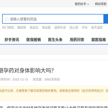
我的妙手
网站导航
热门搜索：
糖尿病
高血压
高血脂
温阳补肾
冠心病
中风
皮炎湿疹
妙手资讯
医保报销
医生头条
用药问答
就医指南
避孕药对身体影响大吗？
布时间：2020-12-15
阅读量：3960次阅读
品进行分享，方便患者了解日常用药相关事项。请患者在用药时（处方药须凭处方）
的。但是由于当时各种突发状况而不能让女性采取有效的避孕措