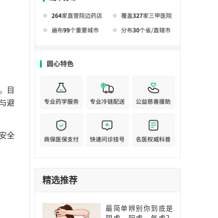
。目
与避
安全
精选推荐
最简单辨别你到底是
阴虚、阳虚、气虚？