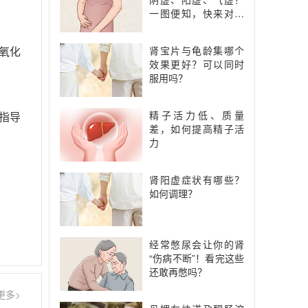
一图便知，快来对照
一下
肾宝片与龟龄集哪个
氧化
效果更好？可以同时
服用吗？
精子活力低、质量
指导
差，如何提高精子活
力
肾阳虚症状有哪些？
如何调理？
经常憋尿会让你的肾
“伤病不断”！看完这些
还敢再憋吗？
更多>