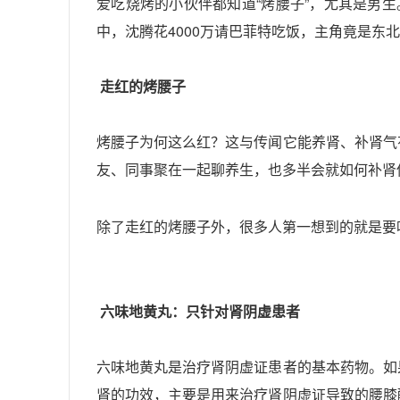
“烤腰子”，尤其是男
爱吃烧烤的小伙伴
都知道
中，沈腾花4000
万请巴菲特吃饭，主角竟是东北
走红的烤腰子
烤腰子为何这么红？这与传闻它能养肾、补肾气
友、同事聚在一起聊养生，也多半会就如何补肾
除了走红的烤腰子外，很多人第一想到的就是要
六味地黄丸：只针对肾阴虚患者
六味地黄丸是治疗肾阴虚证患者的基本药物。如
肾的功效，主要是用来治疗肾阴虚证导致的腰膝