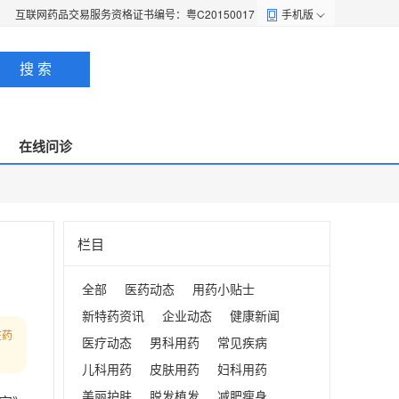
互联网药品交易服务资格证书编号：粤C20150017
手机版
搜 索
在线问诊
栏目
全部
医药动态
用药小贴士
新特药资讯
企业动态
健康新闻
在药
医疗动态
男科用药
常见疾病
儿科用药
皮肤用药
妇科用药
美丽护肤
脱发植发
减肥瘦身