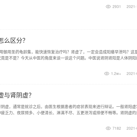
2931
2021-
怎么区分？
服用御用圣药龟龄集，能快速恢复治疗吗？肾虚了，一定会造成阳痿早泄吗？这
究竟是不是？今天从中医的角度来谈一谈这个问题。中医说肾阴肾阳是人体阴阳
或肾阳亏虚，会是
1.2w+
2021-
虚与肾阴虚？
肾阴虚，通常是就诊之后，由医生根据患者的症状表现来进行辩证。一般肾阳虚
神疲乏力、夜尿频多、小便清长、淋漓不尽、五更泄泻或排便不畅等。肾阴虚的
红咽干、潮热盗汗以
7182
2021-