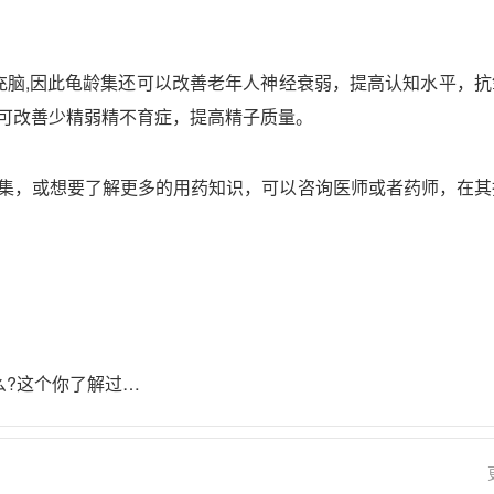
,
充脑
因此龟龄集还可以改善老年人神经衰弱，提高认知水平，抗
可改善少精弱精不育症，提高精子质量。
集，或想要了解更多的用药知识，可以咨询医师或者药师，在其
hpv病毒是什么?这个你了解过吗？