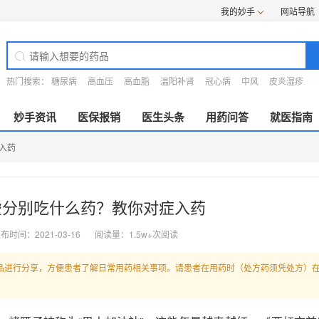
我的妙手
网站导航
热门搜索：
糖尿病
高血压
高血脂
温阳补肾
冠心病
中风
皮炎湿疹
妙手资讯
医保报销
医生头条
用药问答
就医指南
入药
虚分别吃什么药？教你对症入药
布时间：2021-03-16
阅读量：1.5w+次阅读
品进行分享，方便患者了解日常用药相关事项。请患者在用药时（处方药须凭处方）