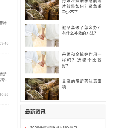
丹媚左炔诺孕酮肠溶
片效果如何？紧急避
孕少不了
菲特
避孕套破了怎么办？
有什么补救的方法？
03-16
丹媚和金毓婷作用一
样吗？选哪个比较
好？
清楚
与肾阴
艾滋病阻断药注意事
项
10-26
最新资讯
2026两性健康用品哪家好？
1