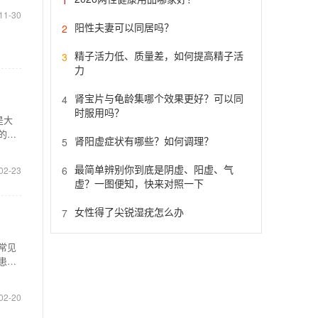
11-30
阳性夫妻可以同居吗？
2
精子活力低、质量差，如何提高精子活
3
力
肾宝片与龟龄集哪个效果更好？可以同
4
时服用吗？
是大
的根
肾阳虚症状有哪些？如何调理？
5
最简单辨别你到底是阴虚、阳虚、气
6
02-23
虚？一图便知，快来对照一下
女性得了尖锐湿疣怎么办
7
常见
患者
02-20