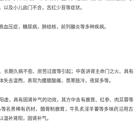
，以及小儿囟门不合，舌红少苔等症状。
高血压症，糖尿病，肺结核，前列腺炎等多种疾病。
、长期久病不愈、房劳过度等引起；中医讲肾主命门之火、具有
体失去温煦，表现为腰膝酸痛
，
畏寒肢冷，夜尿多等。
阳虚
，具有固肾补气的功效，其方中含有鹿茸、红参、肉苁蓉等
马等名贵稀有药材，醋膏制鹿茸，牛乳炙淫羊藿等多味药沿用古
以温补肾阳，固肾补气。