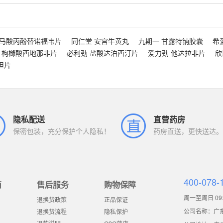
富马酸丙酚替诺福韦片
同仁堂 安宫牛黄丸
九期一 甘露特钠胶囊
希
 枸橼酸西地那非片
必利劲 盐酸达泊西汀片
爱力劲 他达拉非片
欣
坦片
隐私配送
直营药房
保密包装，充分保护个人隐私！
药房直送，更快送达。
400-078-
南
售后服务
购物保障
周一至周日 09:0
退换货政策
正品保证
公司名称：广
退换货流程
隐私保护