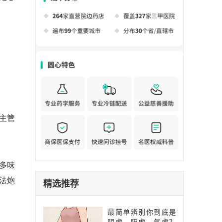
主管
多味
法炮
精选推荐
最简单辨别你到底是
阴虚、阳虚、气虚？