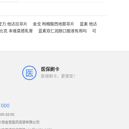
爱力 他达拉非片
金戈 枸橼酸西地那非片
蓝素 他达
比克 本维莫德乳膏
蓝素双仁润肠口服液有用吗
可
医保刷卡
医保刷卡，更便宜！
1000
0-22:00
东恒金堂医药连锁有限公司