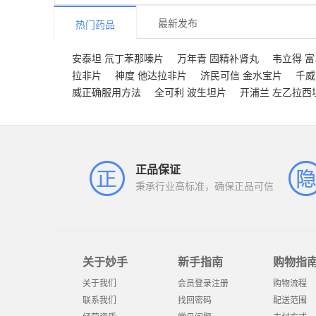
最新发布
热门药品
安泰坦 氘丁苯那嗪片
万年青 固精补肾丸
韦立得 
拉非片
神度 他达拉非片
济民可信 金水宝片
千威
威正确服用方法
全可利 波生坦片
开浦兰 左乙拉西
正品保证
秉承行业高标准，确保正品可信
关于妙手
新手指南
购物指
关于我们
会员登录注册
购物流程
联系我们
找回密码
配送范围