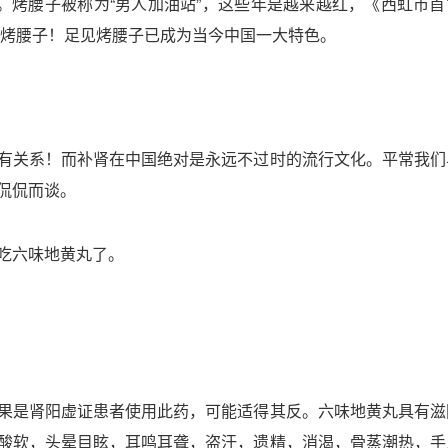
生。烤腰子
“男人加油站”，这些年是越来越红，《西虹市首
被称为
烤腰子！足见烤腰子已成为当今中国一大特色。
有关系！而补肾在中国绝对是永远不过时的流行文化。平常我们
侃侃而谈。
吃六味地黄丸了。
果是肾阳虚证患者使用此药，可能适得其反。六味地黄丸具有滋
酸软，头晕目眩，耳鸣耳聋，盗汗，遗精，消渴，骨蒸潮热，手