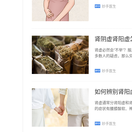
妙手医生
肾阴虚肾阳虚
肾虚必然会”不举”？
多数人的疑虑，那么
本，当人体发生肾阴
妙手医生
如何辨别肾阳
肾虚通常分肾阳虚和
的症状有腰膝酸软、
会出现五心烦热、颧
妙手医生