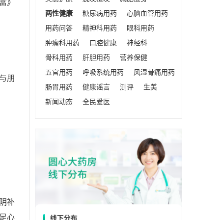
富》
两性健康
糖尿病用药
心脑血管用药
用药问答
精神科用药
眼科用药
肿瘤科用药
口腔健康
神经科
骨科用药
肝胆用药
营养保健
五官用药
呼吸系统用药
风湿骨痛用药
与朋
肠胃用药
健康谣言
测评
生美
新闻动态
全民爱医
阴补
足心