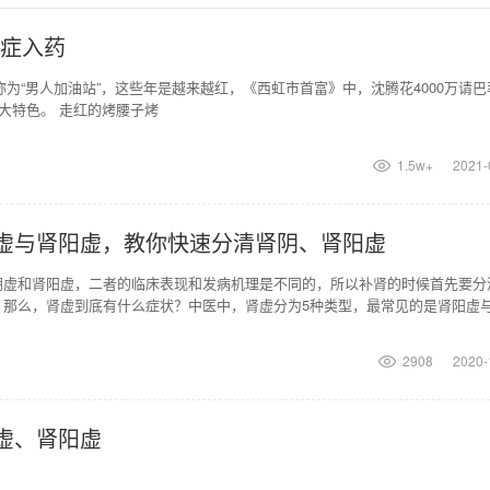
症入药
为“男人加油站”，这些年是越来越红，《西虹市首富》中，沈腾花4000万请巴
大特色。 走红的烤腰子烤
1.5w+
2021-
虚与肾阳虚，教你快速分清肾阴、肾阳虚
阴虚和肾阳虚，二者的临床表现和发病机理是不同的，所以补肾的时候首先要分
。那么，肾虚到底有什么症状？中医中，肾虚分为5种类型，最常见的是肾阳虚
，口干咽燥，颧红
2908
2020-
虚、肾阳虚