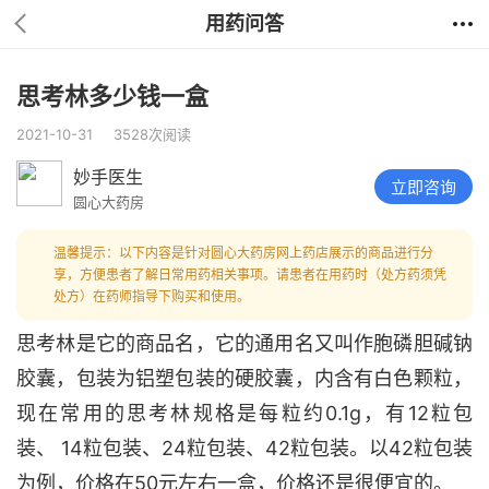
用药问答
思考林多少钱一盒
2021-10-31
3528次阅读
妙手医生
立即咨询
圆心大药房
温馨提示：以下内容是针对圆心大药房网上药店展示的商品进行分
享，方便患者了解日常用药相关事项。请患者在用药时（处方药须凭
处方）在药师指导下购买和使用。
思考林是它的商品名，它的通用名又叫作胞磷胆碱钠
胶囊，包装为铝塑包装的硬胶囊，内含有白色颗粒，
现在常用的思考林规格是每粒约0.1g，有12粒包
装、 14粒包装、24粒包装、42粒包装。以42粒包装
为例，价格在50元左右一盒，价格还是很便宜的。