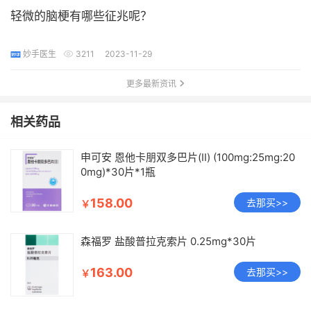
轻微的脑梗有哪些征兆呢？
妙手医生
3211
2023-11-29
更多最新资讯
相关药品
申可安 恩他卡朋双多巴片(Ⅱ) (100mg:25mg:20
0mg)*30片*1瓶
158.00
去那买>>
￥
森福罗 盐酸普拉克索片 0.25mg*30片
163.00
去那买>>
￥