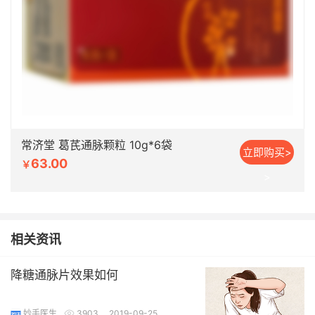
常济堂 葛芪通脉颗粒 10g*6袋
立即购买>
63.00
￥
>
相关资讯
降糖通脉片效果如何
妙手医生
3903
2019-09-25