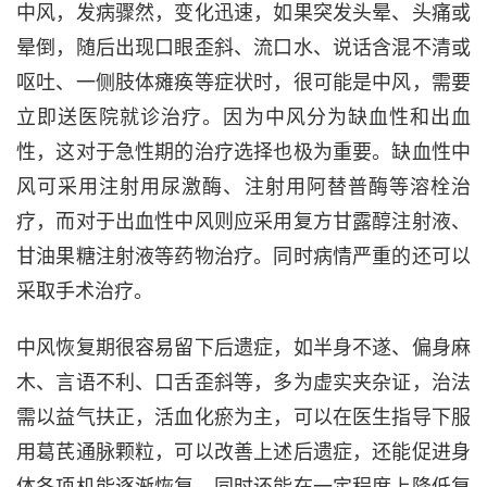
中风，发病骤然，变化迅速，如果突发头晕、头痛或
晕倒，随后出现口眼歪斜、流口水、说话含混不清或
呕吐、一侧肢体瘫痪等症状时，很可能是中风，需要
立即送医院就诊治疗。因为
中风分为缺血性和出血
性，这对于急性期的治疗选择也极为重要。缺血性中
风可采用注射用尿激酶、注射用阿替普酶等溶栓治
疗，而对于出血性中风则应采用复方甘露醇注射液、
甘油果糖注射液等药物治疗。同时病情严重的还可以
采取手术治疗。
中风恢复期很容易留下后遗症，如半身不遂、偏身麻
木、言语不利、口舌歪斜等，多为虚实夹杂证，治法
需以益气扶正，活血化瘀为主，可以在医生指导下服
用
葛芪通脉颗粒
，
可以改善上述后遗症，还能促进身
体各项机能逐渐恢复，同时还能在一定程度上降低复