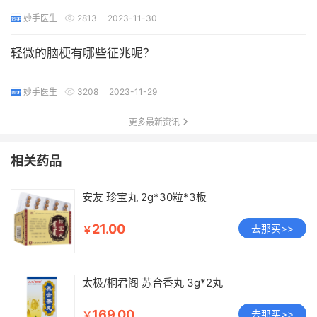
妙手医生
2813
2023-11-30
轻微的脑梗有哪些征兆呢？
妙手医生
3208
2023-11-29
更多最新资讯
相关药品
安友 珍宝丸 2g*30粒*3板
21.00
去那买>>
￥
太极/桐君阁 苏合香丸 3g*2丸
169.00
去那买>>
￥