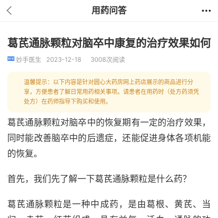
用药问答
葛芪通脉颗粒对脑卒中康复的治疗效果如何
妙手医生
2023-12-18
3008次阅读
温馨提示：以下内容是针对圆心大药房网上药店展示的商品进行分
享，方便患者了解日常用药相关事项。请患者在用药时（处方药须凭
处方）在药师指导下购买和使用。
葛芪通脉颗粒对
脑卒中的恢复期有一定的治疗效果，
同时能改善脑卒中的后遗症，还能促进身体各项机能
的恢复。
首先，我们先了解一下
葛芪通脉颗粒
是
什么药？
葛芪通脉颗粒
是
一种中成药，是
由葛根、黄芪、当