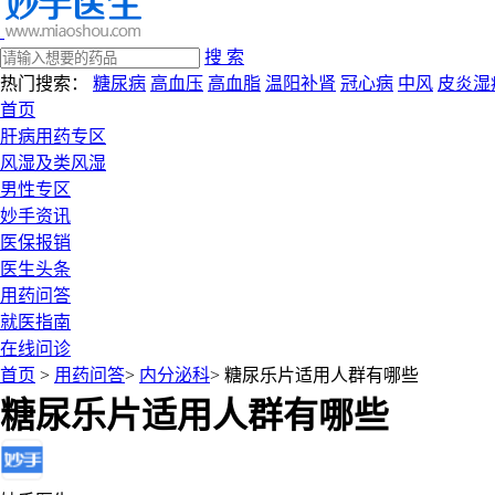
搜 索
热门搜索：
糖尿病
高血压
高血脂
温阳补肾
冠心病
中风
皮炎湿
首页
肝病用药专区
风湿及类风湿
男性专区
妙手资讯
医保报销
医生头条
用药问答
就医指南
在线问诊
首页
>
用药问答
>
内分泌科
> 糖尿乐片适用人群有哪些
糖尿乐片适用人群有哪些