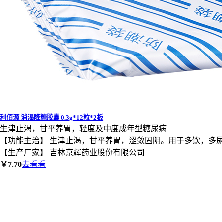
利佰源 消渴降糖胶囊 0.3g*12粒*2板
生津止渴，甘平养胃，轻度及中度成年型糖尿病
【功能主治】 生津止渴，甘平养胃，涩敛固阴。用于多饮，多
【生产厂家】 吉林京辉药业股份有限公司
￥7.70
去看看