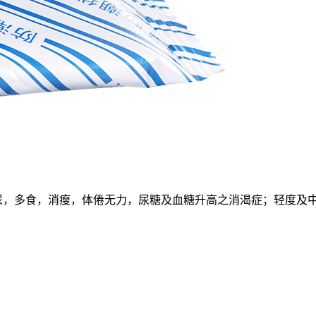
尿，多食，消瘦，体倦无力，尿糖及血糖升高之消渴症；轻度及