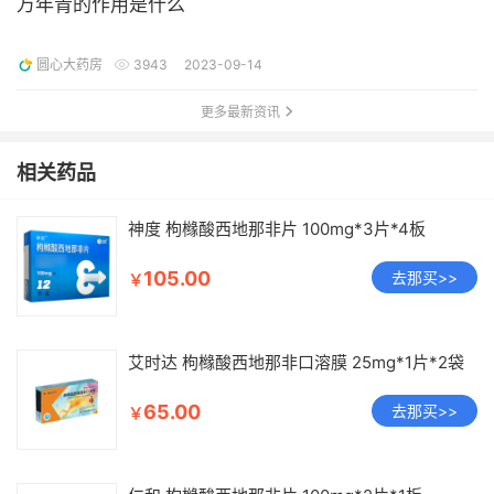
万年青的作用是什么
圆心大药房
3943
2023-09-14
更多最新资讯
相关药品
神度 枸橼酸西地那非片 100mg*3片*4板
105.00
去那买>>
￥
艾时达 枸橼酸西地那非口溶膜 25mg*1片*2袋
65.00
去那买>>
￥