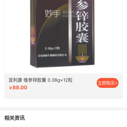
宜利康 维参锌胶囊 0.38g×12粒
立即购买>
88.00
￥
>
相关资讯