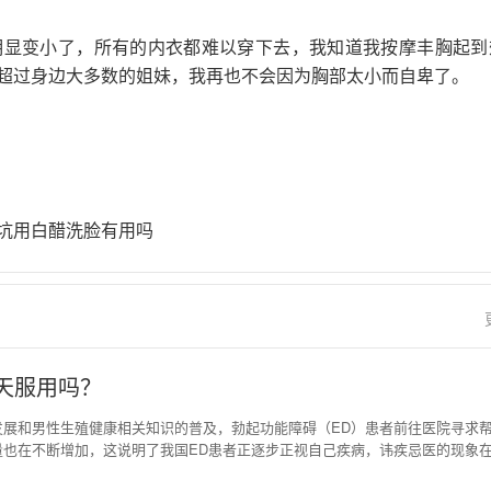
明显变小了，所有的内衣都难以穿下去，我知道我按摩丰胸起到
超过身边大多数的姐妹，我再也不会因为胸部太小而自卑了。
坑用白醋洗脸有用吗
天服用吗？
发展和男性生殖健康相关知识的普及，勃起功能障碍（ED）患者前往医院寻求
量也在不断增加，这说明了我国ED患者正逐步正视自己疾病，讳疾忌医的现象
还是存在一些偏