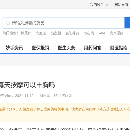
我的妙手
网站导航
热门搜索：
糖尿病
高血压
高血脂
温阳补肾
冠心病
中风
皮炎湿疹
妙手资讯
医保报销
医生头条
用药问答
就医指南
每天按摩可以丰胸吗
布时间：2021-11-12
阅读量：3544次阅读
品进行分享，方便患者了解日常用药相关事项。请患者在用药时（处方药须凭处方）
的一个标志，对于男性有着很强的吸引力，可以说每个女人都希