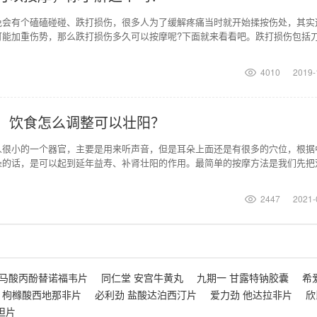
免会有个磕磕碰碰、跌打损伤，很多人为了缓解疼痛当时就开始揉按伤处，其实
可能加重伤势，那么跌打损伤多久可以按摩呢?下面就来看看吧。跌打损伤包括
刺伤、擦伤、运动
4010
2019-
，饮食怎么调整可以壮阳？
人很小的一个器官，主要是用来听声音，但是耳朵上面还是有很多的穴位，根据
朵的话，是可以起到延年益寿、补肾壮阳的作用。最简单的按摩方法是我们先把
摩我们的耳垂，每天
2447
2021-
富马酸丙酚替诺福韦片
同仁堂 安宫牛黄丸
九期一 甘露特钠胶囊
希
 枸橼酸西地那非片
必利劲 盐酸达泊西汀片
爱力劲 他达拉非片
欣
坦片