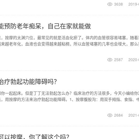
3638
2019-
能预防老年痴呆，自己在家就能做
呆，按摩的太渊穴位，最常见的就是活血化瘀了。体内的血管很容易堵塞，随着
越来越老年化，血液也会变得越来越粘稠，所以血管堵塞的几率也会增大，那么
，让其达到补血化瘀
2587
2020-
治疗勃起功能障碍吗？
和你一起起床。但是丁丁无法勃起怎么办？临床治疗的方法很多，今天小编给你
法，用按摩的方法来治疗勃起功能障碍。1、按摩腹股沟：用双手拇指、食指、
内对称按摩两侧腹
2684
2021-
可以按摩，你了解这个吗？