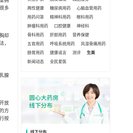
很多
两性健康
糖尿病用药
心脑血管用药
用药问答
精神科用药
眼科用药
肿瘤科用药
口腔健康
神经科
骨科用药
肝胆用药
营养保健
胸却
法，
五官用药
呼吸系统用药
风湿骨痛用药
肠胃用药
健康谣言
测评
生美
新闻动态
全民爱医
乳腺
开放
的方
行按