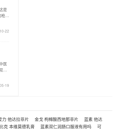
这是
刀枪、
10-22
中医
双手
05-19
爱力 他达拉非片
金戈 枸橼酸西地那非片
蓝素 他达
比克 本维莫德乳膏
蓝素双仁润肠口服液有用吗
可