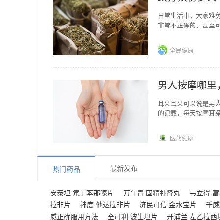
日常生活中，大家难
非常不正确的，甚至
跌仆、殴打、闪挫、
全民健康
男人按摩哪里
耳朵耳朵可以说是男
的记载，每天按摩耳
搓热，然后轻轻是按
医药健康
最新发布
热门药品
安泰坦 氘丁苯那嗪片
万年青 固精补肾丸
韦立得 
拉非片
神度 他达拉非片
济民可信 金水宝片
千威
威正确服用方法
全可利 波生坦片
开浦兰 左乙拉西