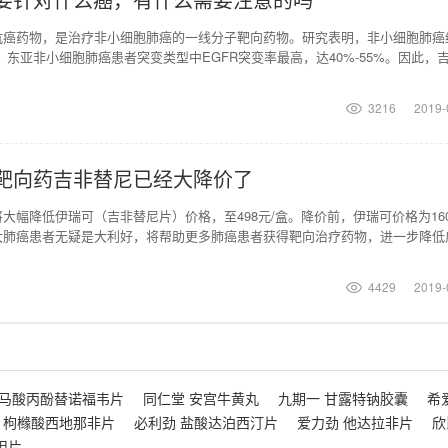
抗癌药物，是治疗非小细胞肺癌的一线分子靶向药物。研究表明，非小细胞肺癌
%，东亚非小细胞肺癌患者突变类型中EGFR突变率最高，达40%-55%。因此，
效尤
3216
2019-
靶向药吉非替尼已经大降价了
大幅降低伊瑞可（吉非替尼片）价格，至498元/盒。降价前，伊瑞可价格为160
大肺癌患者无疑是大利好，将帮助更多肺癌患者获得靶向治疗药物，进一步降低
瑞可（吉
4429
2019-
富马酸丙酚替诺福韦片
同仁堂 安宫牛黄丸
九期一 甘露特钠胶囊
希
 枸橼酸西地那非片
必利劲 盐酸达泊西汀片
爱力劲 他达拉非片
欣
坦片