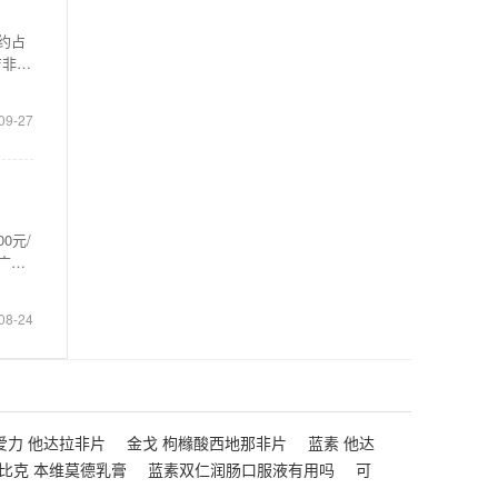
约占
吉非替
09-27
0元/
广大
08-24
爱力 他达拉非片
金戈 枸橼酸西地那非片
蓝素 他达
比克 本维莫德乳膏
蓝素双仁润肠口服液有用吗
可