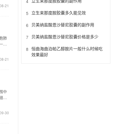
立生来那度胺胶囊的副作用
4
08-21
立生来那度胺胶囊多久能见效
5
贝美纳盐酸恩沙替尼胶囊的副作用
6
贝美纳盐酸恩沙替尼胶囊价格是多少
7
胞肺
一片2
恒曲海曲泊帕乙醇胺片一般什么时候吃
8
效果最好
08-21
围中
细胞
09-30