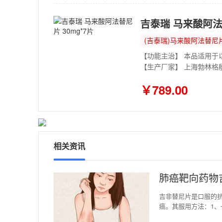
吉泰瑞 马来酸阿法替
(吉泰瑞)马来酸阿法替尼
【生产厂家】 上海勃林格
￥789.00
相关资讯
肺癌靶向药物
吉非替尼片是口服的
癌。其服用方法：1、
2、如果患者有吞咽困