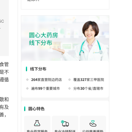
SC
化
方
胞
食管
是不
遵循
散和
有及
善，