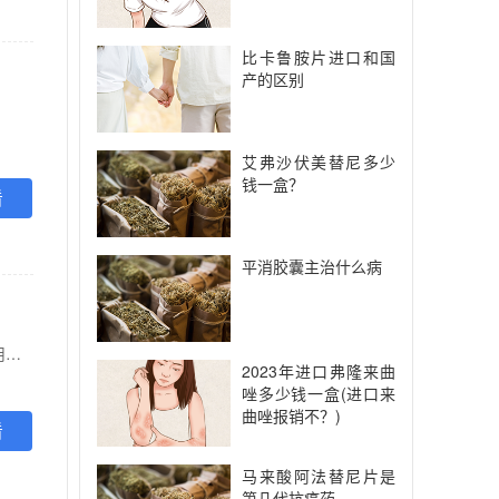
比卡鲁胺片进口和国
产的区别
艾弗沙伏美替尼多少
钱一盒？
看
平消胶囊主治什么病
【功能主治】 用于特发性肺纤维化（IPF）。 用于系统性硬化病相关间质性肺疾病（SSc-ILD）。 用于具有进行性表型的慢性纤维化性间质性肺疾病。
2023年进口弗隆来曲
唑多少钱一盒(进口来
曲唑报销不？)
看
马来酸阿法替尼片是
第几代抗癌药