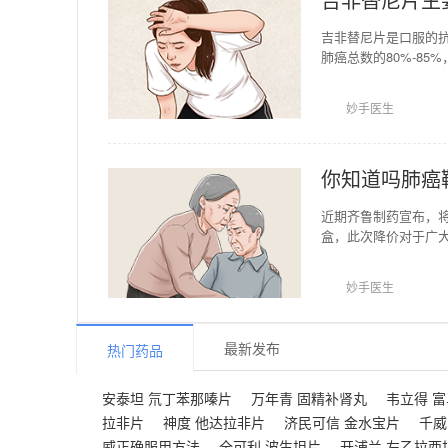
吉非替尼片是口服的
肺癌总数的80%-85
尼对亚裔人群患者疗
妙手医生
你知道吗肺癌
近期齐鲁制药宣布，将
盒，此次降价对于广
患者的经济负担。伊
妙手医生
最新发布
热门药品
安泰坦 氘丁苯那嗪片
万年青 固精补肾丸
韦立得 
拉非片
神度 他达拉非片
济民可信 金水宝片
千威
威正确服用方法
全可利 波生坦片
开浦兰 左乙拉西