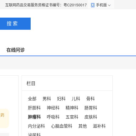
互联网药品交易服务资格证书编号：粤C20150017
手机版
搜 索
在线问诊
栏目
全部
男科
妇科
儿科
骨科
肝胆科
神经科
精神科
肠胃科
在药
肿瘤科
呼吸科
五官科
皮肤科
内分泌科
心脑血管科
其他
滋补科
泌尿科