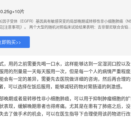
.25g×10片
长因子受体（EGFR）基因具有敏感突变的局部晚期或转移性非小细胞肺癌（N
见[注意事项]）。 两个大型的随机对照临床试验结果表明：吉非替尼联合含铂
期或转移性非小细胞肺癌（NSCLC）未显示出临床获益，所以不推荐此类联合
品单药可用于治疗既往接受过至少一次化学治疗失败的局部晚期或转移性非小细
立即购买>>
推荐本品用于EGFR野生型肺细胞肺癌患者。
式，用药之前需要先喝一口水，这样能够达到一定湿润口腔以及
服用的剂量是一天每天服用一次，但是每一个人的病情严重程度
能会有一定的差异，需要先去医院做详细的咨询，然后再合理的
者，可以选择在饭后服用，能够减轻药物对胃肠道的刺激感。
部晚期或者是转移性非小细胞肺癌，可以用于抑制肿瘤细胞的扩
状表现，缓解晚期患者也得疼痛。尤其是在患有了肺癌之后，没
失去了做手术的机会，可以在医生指导下合理使用该药物进行改