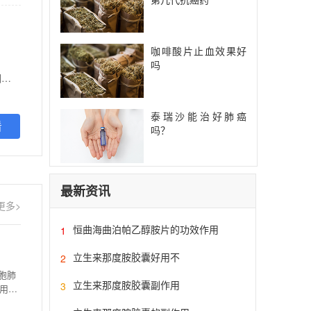
咖啡酸片止血效果好
吗
【功能主治】 本品适用于以下患者治疗： 1.具有表皮生长因子受体(EGFR)基因敏感突变的局部晚期或转移性非小细胞肺癌(NSCLC)，既往未接受过EGFR酪氨酸激酶抑制剂(TKI)治疗。 2.含铂化疗期间或化疗后疾病进展的局部晚期或转移性鳞状组织学类型的非小细胞肺癌(NSCLC)
泰瑞沙能治好肺癌
看
吗？
最新资讯
更多>
恒曲海曲泊帕乙醇胺片的功效作用
1
立生来那度胺胶囊好用不
2
胞肺
立生来那度胺胶囊副作用
3
用。