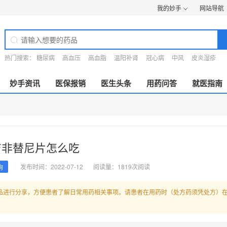
我的妙手
网站导航
热门搜索：
糖尿病
高血压
高血脂
温阳补肾
冠心病
中风
皮炎湿疹
妙手资讯
医保报销
医生头条
用药问答
就医指南
吉非替尼片怎么吃
发布时间：2022-07-12
阅读量：1819次阅读
询
品进行分享，方便患者了解日常用药相关事项。请患者在用药时（处方药须凭处方）