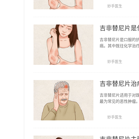
妙手医生
吉非替尼片是
吉非替尼片是口服的
癌。其中既往化学治
50毫克，一日一次，
妙手医生
吉非替尼片治
吉非替尼片适用于对
最为常见的恶性肿瘤
癌、腺癌、大细胞癌
妙手医生
吉非替尼片主