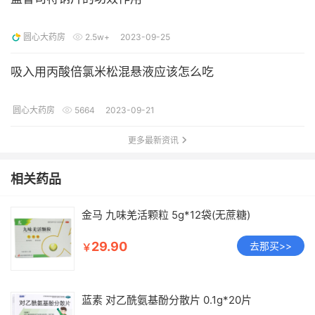
圆心大药房
2.5w+
2023-09-25
吸入用丙酸倍氯米松混悬液应该怎么吃
圆心大药房
5664
2023-09-21
更多最新资讯
相关药品
金马 九味羌活颗粒 5g*12袋(无蔗糖)
29.90
去那买>>
￥
蓝素 对乙酰氨基酚分散片 0.1g*20片