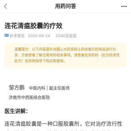
用药问答
连花清瘟胶囊的疗效
妙手医生
2020-09-24
2240次阅读
温馨提示：以下内容是针对圆心大药房网上药店展示的商品进行分
享，方便患者了解日常用药相关事项。请患者在用药时（处方药须凭
处方）在药师指导下购买和使用。
邹方鹏
中医内科 | 副主任医师
济南市中西医结合医院
医生讲解：
连花清瘟胶囊是一种口服胶囊剂，它对治疗流行性