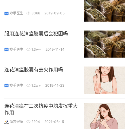
妙手医生
3366
2019-09-05
服用连花清瘟胶囊后会犯困吗
妙手医生
1.3w+
2019-11-14
连花清瘟胶囊有去火作用吗
妙手医生
1.2w+
2019-11-23
连花清瘟在三次抗疫中均发挥重大
作用
尚言健康
2204
2021-06-15