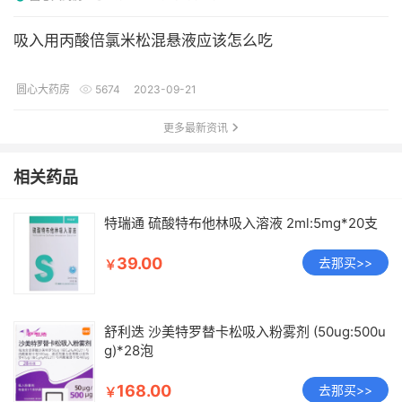
吸入用丙酸倍氯米松混悬液应该怎么吃
圆心大药房
5674
2023-09-21
更多最新资讯
相关药品
特瑞通 硫酸特布他林吸入溶液 2ml:5mg*20支
39.00
去那买>>
￥
舒利迭 沙美特罗替卡松吸入粉雾剂 (50ug:500u
g)*28泡
168.00
去那买>>
￥