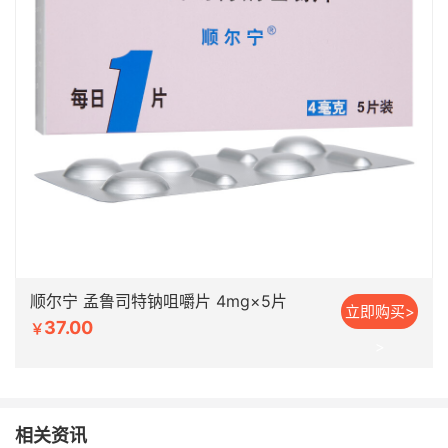
顺尔宁 孟鲁司特钠咀嚼片 4mg×5片
立即购买>
37.00
￥
>
相关资讯