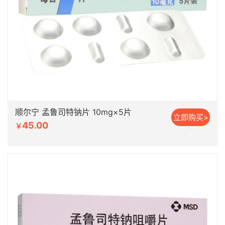
顺尔宁 孟鲁司特钠片 10mg×5片
立即购买>
45.00
￥
>