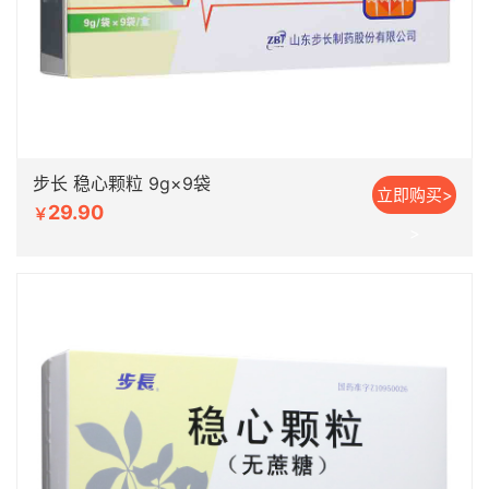
步长 稳心颗粒 9g×9袋
立即购买>
29.90
￥
>