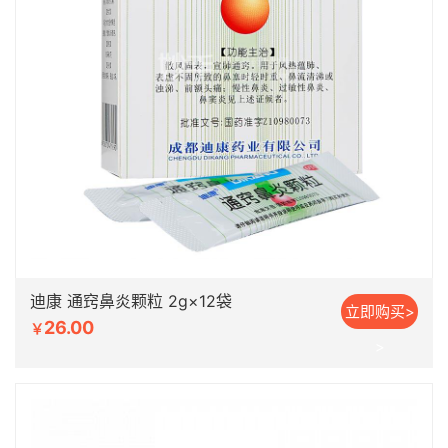
迪康 通窍鼻炎颗粒 2g×12袋
立即购买>
26.00
￥
>