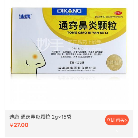
迪康 通窍鼻炎颗粒 2g×15袋
立即购买>
27.00
￥
>