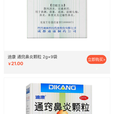
迪康 通窍鼻炎颗粒 2g×9袋
立即购买>
21.00
￥
>