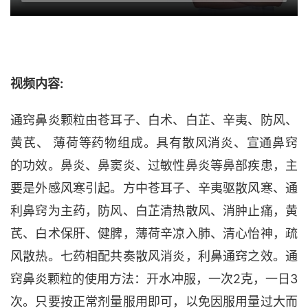
视频内容:
通窍鼻炎颗粒由苍耳子、白术、白芷、辛夷、防风、
黄芪、
薄荷等药物组成。具有散风消炎、宣通鼻窍
的功效。鼻炎、鼻窦炎、过敏性鼻炎等鼻部疾患，主
要是外感风寒引起。方中苍耳子、辛夷驱散风寒、通
利鼻窍为主药，防风、白芷清热散风、消肿止痛，黄
芪、白术保肝、健脾，薄荷辛凉入肺、清心怡神，疏
风散热。七药相配共奏散风消炎，利鼻通窍之效。通
窍鼻炎颗粒的使用方法：开水冲服，一次2克，一日3
次。只要按正常剂量服用即可，以免因服用量过大而