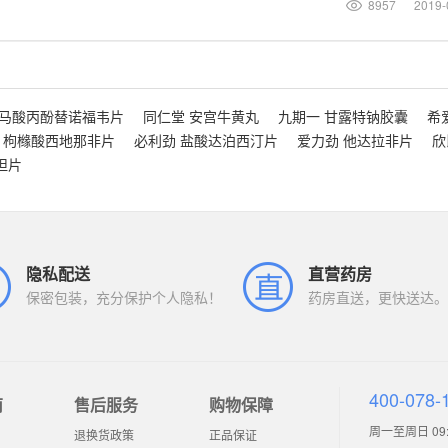
8957
2019-
富马酸丙酚替诺福韦片
同仁堂 安宫牛黄丸
九期一 甘露特钠胶囊
希
 枸橼酸西地那非片
必利劲 盐酸达泊西汀片
爱力劲 他达拉非片
欣
坦片
隐私配送
直营药房
保密包装，充分保护个人隐私！
药房直送，更快送达。
400-078-
南
售后服务
购物保障
周一至周日 09:0
退换货政策
正品保证