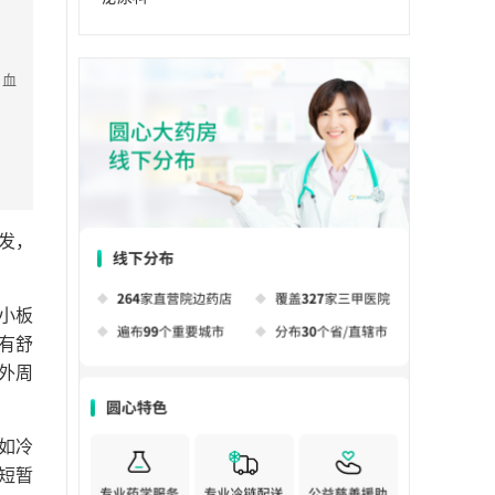
，血
发，
小板
有舒
外周
如冷
短暂