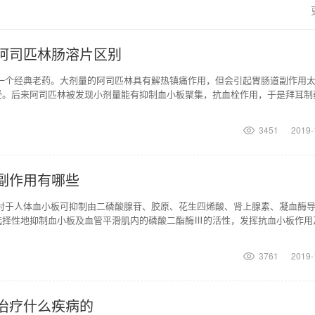
阿司匹林肠溶片区别
是一个经典老药。大剂量的阿司匹林具有解热镇痛作用，但会引起胃肠道副作用
受。后来阿司匹林被发现小剂量能有抑制血小板聚集，抗血栓作用，于是拜耳制
肠溶片(100
3451
2019-
副作用有哪些
片对于人体血小板可抑制由二磷酸腺苷、胶原、花生四烯酸、肾上腺素、凝血酶
选择性地抑制血小板及血管平滑肌内的磷酸二酯酶Ⅲ的活性，发挥抗血小板作用
上可有效用于预防
3761
2019-
治疗什么疾病的