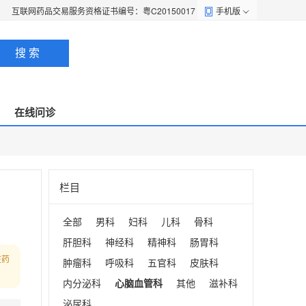
互联网药品交易服务资格证书编号：粤C20150017
手机版
搜 索
在线问诊
栏目
全部
男科
妇科
儿科
骨科
肝胆科
神经科
精神科
肠胃科
在药
肿瘤科
呼吸科
五官科
皮肤科
内分泌科
心脑血管科
其他
滋补科
泌尿科