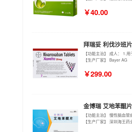
￥40.00
拜瑞妥 利伐沙班片 
【生产厂家】 Bayer AG
￥299.00
金博瑞 艾地苯醌片 
【生产厂家】 深圳海王药