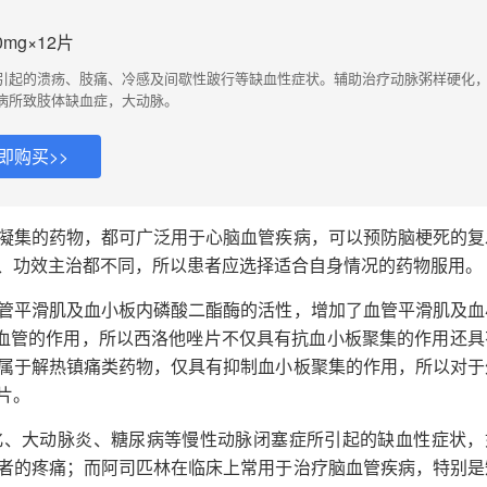
mg×12片
引起的溃疡、肢痛、冷感及间歇性跛行等缺血性症状。辅助治疗动脉粥样硬化
病所致肢体缺血症，大动脉。
即购买>>
凝集的药物，都可广泛用于心脑血管疾病，可以预防脑梗死的复
、功效主治都不同，所以患者应选择适合自身情况的药物服用。
管平滑肌及血小板内磷酸二酯酶的活性，增加了血管平滑肌及血
张血管的作用，所以西洛他唑片不仅具有抗血小板聚集的作用还具
属于解热镇痛类药物，仅具有抑制血小板聚集的作用，所以对于
片。
化、大动脉炎、糖尿病等慢性动脉闭塞症所引起的缺血性症状，
者的疼痛；而阿司匹林在临床上常用于治疗脑血管疾病，特别是