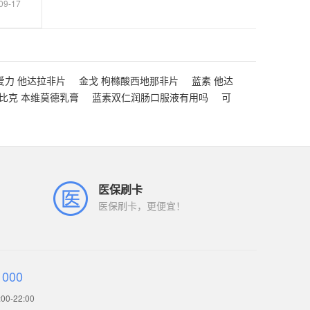
09-17
爱力 他达拉非片
金戈 枸橼酸西地那非片
蓝素 他达
比克 本维莫德乳膏
蓝素双仁润肠口服液有用吗
可
医保刷卡
医保刷卡，更便宜！
1000
0-22:00