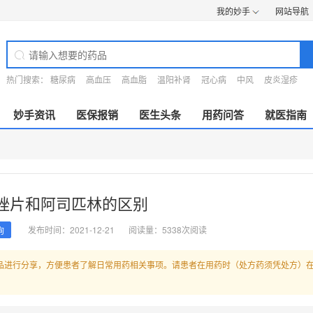
我的妙手
网站导航
热门搜索：
糖尿病
高血压
高血脂
温阳补肾
冠心病
中风
皮炎湿疹
妙手资讯
医保报销
医生头条
用药问答
就医指南
唑片和阿司匹林的区别
发布时间：2021-12-21
阅读量：5338次阅读
询
品进行分享，方便患者了解日常用药相关事项。请患者在用药时（处方药须凭处方）