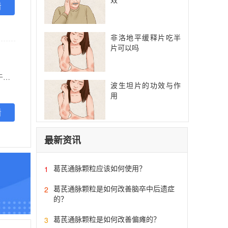
看
非洛地平缓释片吃半
片可以吗
【功能主治】 1.用于择期髋关节或膝关节置换手术成年患者，以预防静脉血栓形成（VTE）。 2.用于治疗成人深静脉血栓形成（DVT）和肺栓塞（PE）；在完成至少6个月初始治疗后DVT和/或PE复发风险持续存在的患者中，用于降低DVT和/或PE复发的风险。（血流动力学不稳定PE患者参见[注意事项]） 3.用于具有一种或多种危险因素（例如：充血性心力衰竭、高血压、年龄≥75岁、糖尿病、卒中或短暂性脑缺血发作病史）的非瓣膜性房颤成年患者，以降低卒中和体循环栓塞的风险。 在使用华法林治疗控制良好的条件下，与华法林相比，利伐沙班在降低卒中及体循环栓塞风险方面相对有效性的数据有限。
波生坦片的功效与作
用
看
最新资讯
葛芪通脉颗粒应该如何使用？
1
葛芪通脉颗粒是如何改善脑卒中后遗症
2
的？
葛芪通脉颗粒是如何改善偏瘫的？
3