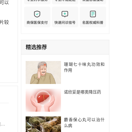
可以
片较
精选推荐
珊瑚七十味丸功效和
作用
诺欣妥是哪类降压药
麝香保心丸可以治什
【功能主治】 活血通络、益气养阴。用于轻中度动脉粥样硬化性血栓性脑梗死(缺血性中风中经络)恢复期气虚血瘀证，症状表现为半身不遂、偏身麻木、口眼歪斜、言语不利、肢体感觉减退或消失等;用于血栓性脉管炎(脱疽)的毒热证。
么病