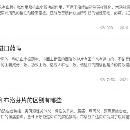
具有血管扩张作用及抗血小板功能作用，可用于治疗由动脉粥样硬化、大动脉炎
糖尿病所致的慢性动脉闭塞症。还能改善肢体缺血所引起的慢性溃疡、疼痛、发
上述疾病的外科治
3291
2019-
进口药吗
常见的一种抗血小板药物，市面上销售的西洛他唑片有国产也有进口的，不论是
片的主要成分一致，功效主治、适应人群也一致。但进口的西洛他唑片的药效相
一些，价格也会更贵
7453
2021-
和布洛芬片的区别有哪些
钠的适应症包括：类风湿性关节炎、骨性关节炎、腰痛、肩周炎、颈肩腕综合症
牙后的镇痛消炎，急性上呼吸道炎症的解热镇痛。布洛芬片适应症为用于缓解轻
痛、偏头痛、牙痛