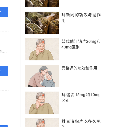
看
拜新同的功效与副作
用
普伐他汀钠片20mg和
40mg区别
【功能主治】 成人： 1.用于择期髓关节或膝关节置换手术成年患者，以预防静脉血栓形成 (VTE)。 2.用于治疗成人深静脉血栓形成 (DVT) 和肺栓塞 (PE)；在完成至少6个月初始治疗后DVT和/或PE复发风险持续存在的患者中，用于降低DVT和/或PE复发的风险。 3.用于具有一种或多种危险因素（例如：充血性心力衰竭、高血压、年龄=75岁、糖尿病、 卒中或短暂性脑缺血发作病史）的非瓣膜性房颤成年患者，以降低卒中和体循环栓塞的风险。 儿科人群： 用于18岁以下且体重为30 kg-50 kg及50kg以上的儿童和青少年静脉血栓栓塞症(VTE)患者经过初始非口服抗凝治疗系S天后的VTE治疗及预防VTE复发。
喜格迈的功效和作用
看
拜瑞妥15mg和10mg
区别
【功能主治】 慢性脑血管病及脑外伤等所引起的脑功能损害。能改善主观症状、语言、焦虑、抑郁、记忆减退、智能下降等精神行为障碍。
排毒清脂片吃多久见
效