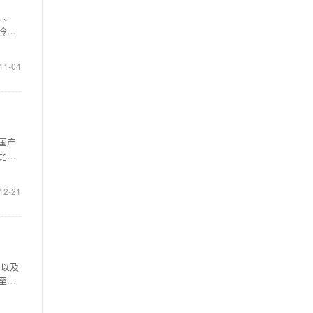
 、
冷及
11-04
国产
比国
12-21
，以及
至中