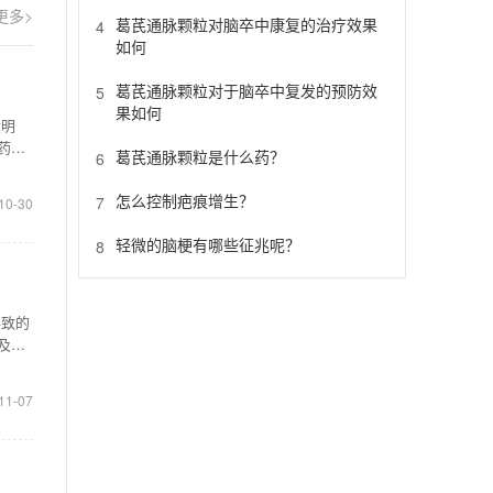
更多>
葛芪通脉颗粒对脑卒中康复的治疗效果
4
如何
葛芪通脉颗粒对于脑卒中复发的预防效
5
果如何
太明
药公
葛芪通脉颗粒是什么药？
6
怎么控制疤痕增生？
7
10-30
轻微的脑梗有哪些征兆呢？
8
导致的
及血
11-07