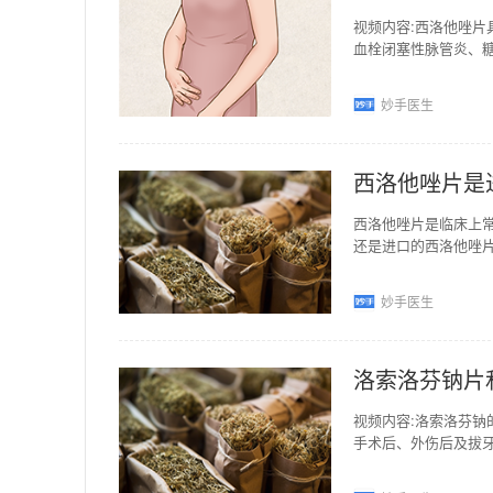
视频内容:西洛他唑片
血栓闭塞性脉管炎、
间歇跛行，并可用作
妙手医生
西洛他唑片是
西洛他唑片是临床上
还是进口的西洛他唑
产的西洛他唑片更好
妙手医生
洛索洛芬钠片
视频内容:洛索洛芬
手术后、外伤后及拔
度疼痛如头痛、关节