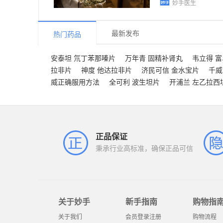
妙手医生
最新发布
热门药品
安泰坦 氘丁苯那嗪片
万年青 固精补肾丸
韦立得 
拉非片
神度 他达拉非片
济民可信 金水宝片
千威
威正确服用方法
全可利 波生坦片
开浦兰 左乙拉西
正品保证
秉承行业高标准，确保正品可信
关于妙手
新手指南
购物指
关于我们
会员登录注册
购物流程