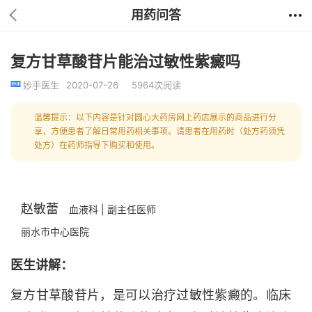
用药问答
复方甘草酸苷片能治过敏性紫癜吗
妙手医生
2020-07-26
5964次阅读
温馨提示：以下内容是针对圆心大药房网上药店展示的商品进行分
享，方便患者了解日常用药相关事项。请患者在用药时（处方药须凭
处方）在药师指导下购买和使用。
赵敏蕾
血液科 | 副主任医师
丽水市中心医院
医生讲解：
复方甘草酸苷片，是可以治疗过敏性紫癜的。临床