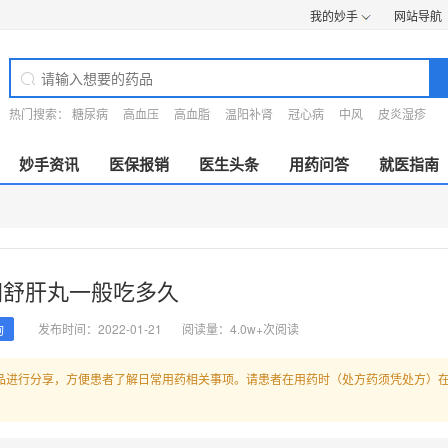
我的妙手
网站导航
热门搜索：
糖尿病
高血压
高血脂
温阳补肾
冠心病
中风
皮炎湿疹
妙手资讯
医保报销
医生头条
用药问答
就医指南
胡舒肝丸一般吃多久
发布时间：2022-01-21
阅读量：4.0w+次阅读
询
品进行分享，方便患者了解日常用药相关事项。请患者在用药时（处方药须凭处方）