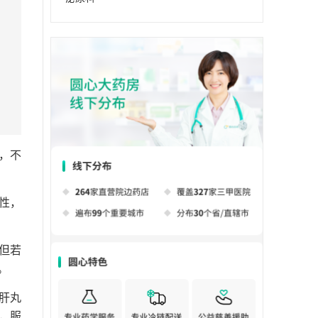
，不
性，
但若
。
肝丸
，服