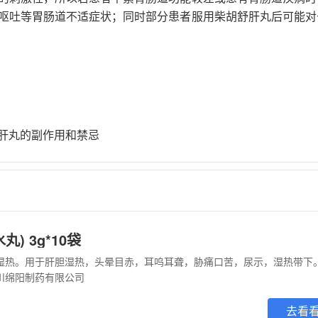
呕吐等胃肠道不适症状；同时部分患者服用柴胡舒肝丸后可能对
肝丸的副作用和禁忌
) 3g*10袋
利湿热。用于肝胆湿热，头晕目赤，耳呜耳聋，胁痛口苦，尿示，湿热带下
川绵阳制药有限公司
去看