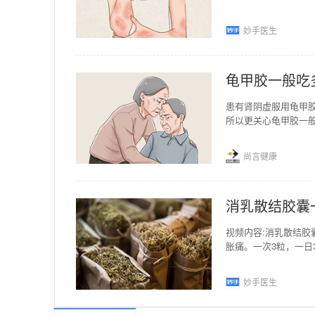
周围涂敷之)。每日
妙手医生
龟甲胶一般吃
患有肾阴虚服用龟甲
所以更关心龟甲胶一
阴虚吗？ 现代社
尚言健康
消乳散结胶囊
视频内容:消乳散结
胀痛。一次3粒，一
乳散结胶囊服用多久
妙手医生