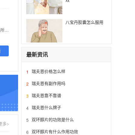
八宝丹胶囊怎么服用
【功能主治】 傣医:别菲解逼，通喃补塔档细，兵沙把晕。中医:清热解毒，祛湿退黄，用于肝胆湿热所致的胁痛、腹胀、纳差、恶心、便溏、黄疸、急、慢性乙型肝炎见上述证候者。
看
最新资讯
瑞夫恩价格怎么样
1
瑞夫恩有副作用吗
2
瑞夫恩靠不靠谱
3
瑞夫恩什么牌子
4
双环醇片的功效是什么
5
更多>
双环醇片有什么作用功效
6