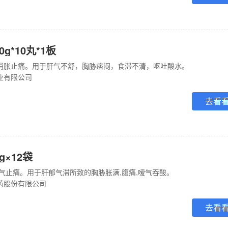
g*10丸*1板
消胀止痛。用于肝气不舒，胸胁痞闷，食滞不清，呕吐酸水。
业有限公司
去看
g×12袋
顺气止痛。用于肝郁气滞所致的胸胁胀满,腹痛,嗳气吞酸。
药股份有限公司
去看