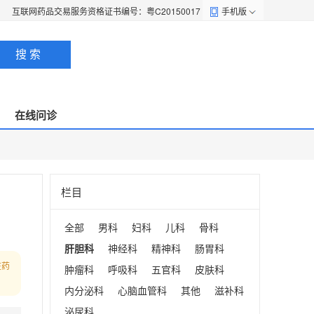
互联网药品交易服务资格证书编号：粤C20150017
手机版
搜 索
在线问诊
栏目
全部
男科
妇科
儿科
骨科
肝胆科
神经科
精神科
肠胃科
在药
肿瘤科
呼吸科
五官科
皮肤科
内分泌科
心脑血管科
其他
滋补科
泌尿科