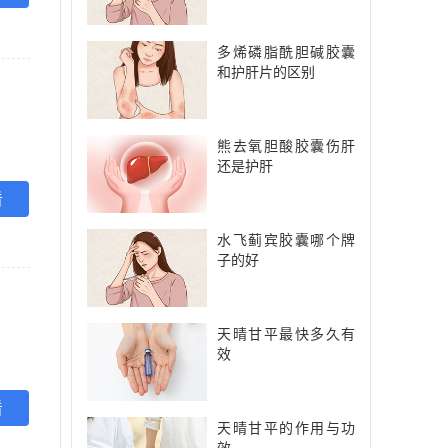
多烯磷脂酰胆碱胶囊
和护肝片的区别
熊去氧胆酸胶囊伤肝
还是护肝
看
水飞蓟宾胶囊哪个牌
子的好
天晴甘平最快多久有
效
看
天晴甘平的作用与功
效