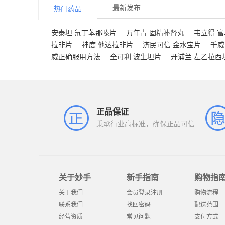
最新发布
热门药品
安泰坦 氘丁苯那嗪片
万年青 固精补肾丸
韦立得 
拉非片
神度 他达拉非片
济民可信 金水宝片
千威
威正确服用方法
全可利 波生坦片
开浦兰 左乙拉西
正品保证
秉承行业高标准，确保正品可信
关于妙手
新手指南
购物指
关于我们
会员登录注册
购物流程
联系我们
找回密码
配送范围
经营资质
常见问题
支付方式