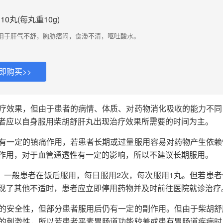
0丸(每丸重10g)
用于肝气不舒，胸胁痞闷，食滞不清，呕吐酸水。
即购买>>
疗效果，但由于患者的病情、体质、对药物消化吸收的能力不同
者应以自身服用柴胡舒肝丸出现治疗效果所需要的时间为主。
有一定的镇痛作用，若患者长期或过量服用容易对药物产生依赖
作用，对于血管通透性有一定的影响，所以不建议长期服用。
程，一般患者在饭后服用，每日服用2次，每次服用1丸。但若患者
现了其他不适时，患者应立即停用药物并及时前往医院就诊治疗
的安全性，但部分患者服用后仍有一定的副作用。但由于柴胡舒
的刺激性，所以若患者平素胃肠道功能较差或患有胃肠道疾病时