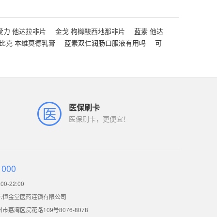
爱力 他达拉非片
金戈 枸橼酸西地那非片
蓝素 他达
比克 本维莫德乳膏
蓝素双仁润肠口服液有用吗
可
医保刷卡
医保刷卡，更便宜！
1000
0-22:00
东恒金堂医药连锁有限公司
荔湾区浣花路109号8076-8078