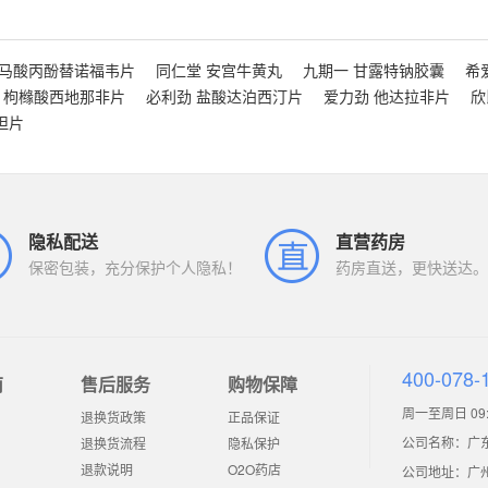
富马酸丙酚替诺福韦片
同仁堂 安宫牛黄丸
九期一 甘露特钠胶囊
希
 枸橼酸西地那非片
必利劲 盐酸达泊西汀片
爱力劲 他达拉非片
欣
坦片
隐私配送
直营药房
保密包装，充分保护个人隐私！
药房直送，更快送达。
400-078-
南
售后服务
购物保障
周一至周日 09:0
退换货政策
正品保证
公司名称：广
退换货流程
隐私保护
退款说明
O2O药店
公司地址：广州市