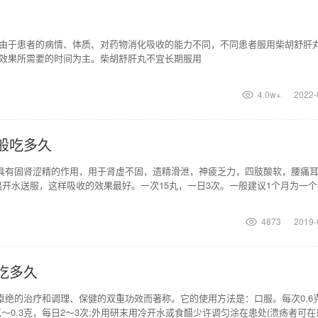
由于患者的病情、体质、对药物消化吸收的能力不同，不同患者服用柴胡舒肝
效果所需要的时间为主。柴胡舒肝丸不宜长期服用
4.0w+
2022-
般吃多久
丸具有固肾涩精的作用，用于肾虚不固，遗精滑泄，神疲乏力，四肢酸软，腰痛
开水送服，这样吸收的效果最好。一次15丸，一日3次。一般建议1个月为一个
医生指导下缩短
4873
2019-
吃多久
卓绝的治疗和调理、保健的双重功效而著称。它的使用方法是：口服。每次0.6
克～0.3克，每日2～3次;外用研末用冷开水或食醋少许调匀涂在患处(溃疡者可在