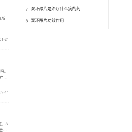
双环醇片是治疗什么病的药
7
丸所
双环醇片功效作用
8
01-21
耳鸣。
疗
09-11
克，8
患处